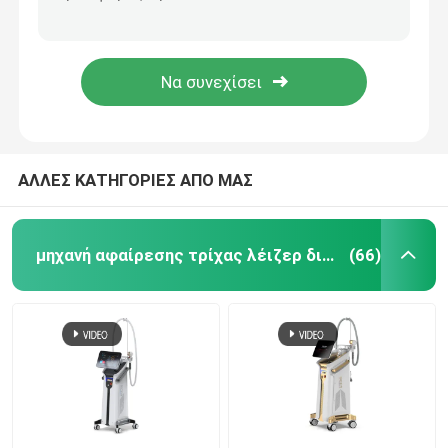
Ι έως VI μόνιμη επεξεργασία 4 λέιζερ αφαίρεσης τρίχας βραχιόνων δερμάτων σε 1 μηχανή 1.6kw
Μηχανή αφαίρεσης τρίχας λέιζερ διόδων ποδιών μασχαλών για τη μόνιμη μείωση τρίχας σώματος κλινικών
μηχανή αφαίρεσης τρίχας λέιζερ διόδων
μόνιμη μηχανή 1000W αφαίρεσης τρίχας λέιζερ της Alma εξοπλισμού αφαίρεσης τρίχας 755 808
110V 1064nm Q μετέστρεψε τη μηχανή αφαίρεσης δερματοστιξιών λέιζερ Pico βλέφαρων λέιζερ ND YAG
808nm μηχανή αφαίρεσης τρίχας λέιζερ διόδων
Αφαίρεση τρίχας λέιζερ διόδων SHR
ΑΛΛΕΣ ΚΑΤΗΓΟΡΙΕΣ ΑΠΟ ΜΑΣ
τριπλό λέιζερ διόδων μήκους κύματος
μηχανή αφαίρεσης τρίχας λέιζερ διόδων
(66)
Μηχανή αδυνατίσματος HIFU
Μηχανή αδυνατίσματος σώματος
μεταστρεφόμενο το q λέιζερ ND yag