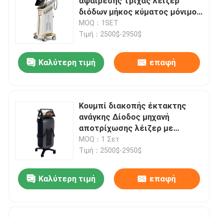
αφαίρεσης τρίχας λέιζερ
διόδων μήκος κύματος μόνιμο
για το σπίτι 808nm
MOQ：1SET
Τιμή：2500$-2950$
Καλύτερη τιμή
επαφή
Κουμπί διακοπής έκτακτης
ανάγκης Δίοδος μηχανή
αποτρίχωσης λέιζερ με
σύστημα ψύξης νερού αέρα
MOQ：1 Σετ
ημιαγωγών που εξασφαλίζει
Τιμή：2500$-2950$
την αποτρίχωση
Καλύτερη τιμή
επαφή