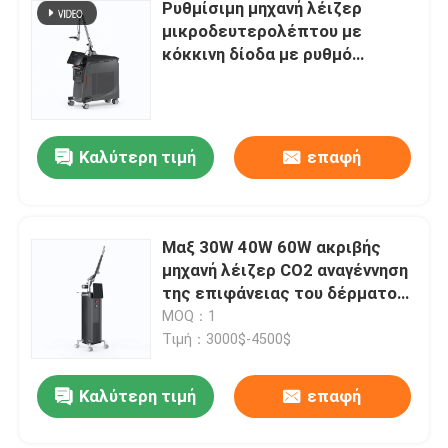
Ρυθμίσιμη μηχανή λέιζερ
μικροδευτερολέπτου με
κόκκινη δίοδα με ρυθμό
επανάληψης 1-10Hz και
ενέργεια 1-2000mj
Καλύτερη τιμή
επαφή
Μαξ 30W 40W 60W ακριβής
μηχανή λέιζερ CO2 αναγέννηση
της επιφάνειας του δέρματος
με διάφορες περιοχές
MOQ：1
σάρωσης
Τιμή：3000$-4500$
Καλύτερη τιμή
επαφή