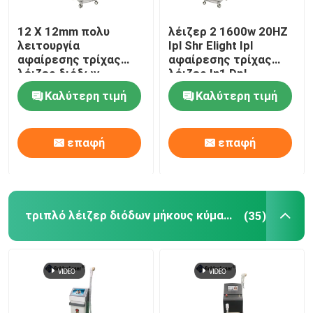
12 X 12mm πολυ
λέιζερ 2 1600w 20HZ
λειτουργία
Ipl Shr Elight Ipl
αφαίρεσης τρίχας
αφαίρεσης τρίχας
λέιζερ διόδων
λέιζερ In1 Dpl
Photofacial SHR
εξοπλισμός ομορφιάς
Καλύτερη τιμή
Καλύτερη τιμή
επιλέγει μόνιμη
μηχανή
επαφή
επαφή
τριπλό λέιζερ διόδων μήκους κύματος
(35)