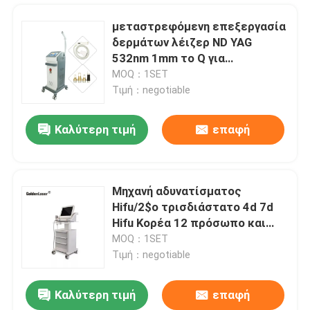
μεταστρεφόμενη επεξεργασία
δερμάτων λέιζερ ND YAG
532nm 1mm το Q για
Hyperpigmentation
MOQ：1SET
Τιμή：negotiable
Καλύτερη τιμή
επαφή
Μηχανή αδυνατίσματος
Hifu/2$ο τρισδιάστατο 4d 7d
Σπίτι
Hifu Κορέα 12 πρόσωπο και
σώμα μηχανών γραμμών
MOQ：1SET
Τιμή：negotiable
Προϊόντα
Καλύτερη τιμή
επαφή
600W 755 808 1064 διόδων τριπλή μήκους κύματος λέιζερ αφαίρεση τρίχας Epilation του προσώπου μόνιμη
Βίντεο