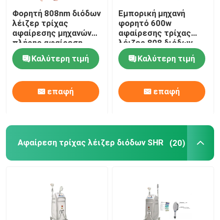
Φορητή 808nm διόδων
Εμπορική μηχανή
λέιζερ τρίχας
φορητό 600w
αφαίρεσης μηχανών
αφαίρεσης τρίχας
πλήρης αφαίρεση
λέιζερ 808 διόδων
τρίχας σώματος
Καλύτερη τιμή
Καλύτερη τιμή
μόνιμη
επαφή
επαφή
Αφαίρεση τρίχας λέιζερ διόδων SHR
(20)