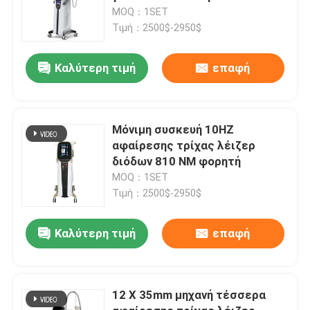
808nm διόδων
MOQ：1SET
Τιμή：2500$-2950$
Καλύτερη τιμή
επαφή
Μόνιμη συσκευή 10HZ
αφαίρεσης τρίχας λέιζερ
διόδων 810 NM φορητή
MOQ：1SET
Τιμή：2500$-2950$
Καλύτερη τιμή
επαφή
12 X 35mm μηχανή τέσσερα