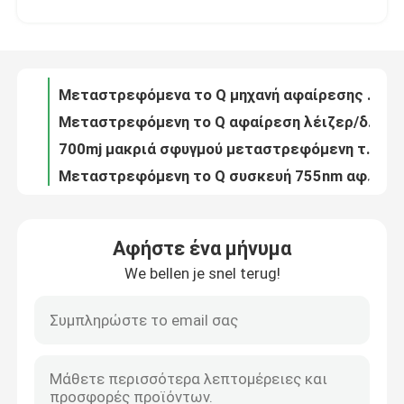
τριπλό λέιζερ διόδων μήκους κύματος 755nm 1600W τιτάνιο λέιζερ πάγου σοπράνο 808 NM
μεταστρεφόμενη αφαίρεση λέιζερ ND YAG 6mm 1064nm 532nm το Q για Picosecond Picolaser προσώπου το λέιζερ
Εμφάνιση VR
1kw το φρύδι 532nm παλλόταν πολύ το λέιζερ Q ND Yag μεταστρεφόμενο 1064 NM
Μεταστρεφόμενα το Q μηχανή αφαίρεσης δερματοστιξιών λέιζερ ND Yag/Picosecond 1064nm 532nm λέιζερ
Περίπου εμείς
Μεταστρεφόμενη το Q αφαίρεση λέιζερ/δερματοστιξιών ND Yag/φορητό λέιζερ ND Yag διακοπτών του Q
700mj μακριά σφυγμού μεταστρεφόμενη το Q ND YAG συσκευή αφαίρεσης δερματοστιξιών λέιζερ 110V φορητή
Γύρος εργοστασίων
Μεταστρεφόμενη το Q συσκευή 755nm αφαίρεσης δερματοστιξιών λέιζερ 1064nm 532nm Picolaser Ndyag
940 1064 755 μόνιμο λέιζερ μείωσης τρίχας μηχανών αφαίρεσης τρίχας λέιζερ 808 διόδων
Ποιοτικός έλεγχος
Διευθετήσιμη υδρόψυξη μηχανών αφαίρεσης δερματοστιξιών λέιζερ ND YAG Pico μεταστρεφόμενη το Q
Αφήστε ένα μήνυμα
600W μηχανή 755 αφαίρεσης τρίχας λέιζερ διόδων θωρακικού συνόλου 808 940 1064nm
We bellen je snel terug!
Μας ελάτε σε επαφή με
το λέιζερ ND Yag 6ns 1064nm για τα σκοτεινά σημεία σημαδεύει τη χειλική μηχανή λέιζερ διακοπτών αφαίρεσης Q
Μεταστρεφόμενο λέιζερ ND Yag διόδων Picolaser το Q για τη σκοτεινή αφαίρεση 700mj AC220V τυφλοπόντικων δερμάτων
12 X 35mm μηχανή τέσσερα αφαίρεσης τρίχας λέιζερ διόδων μήκος κύματος μόνιμο για το σπίτι 808nm
Ειδήσεις
Φορητή μεταστρεφόμενη το Q αφαίρεση 1000W δερματοστιξιών λέιζερ ND YAG για Eyeliner
λέιζερ διακοπτών 1000W 1064nm Q για Lightening δερμάτων το λέιζερ ND Yag αφαίρεσης δερματοστιξιών φορητό
Ζητήστε ένα απόσπασμα