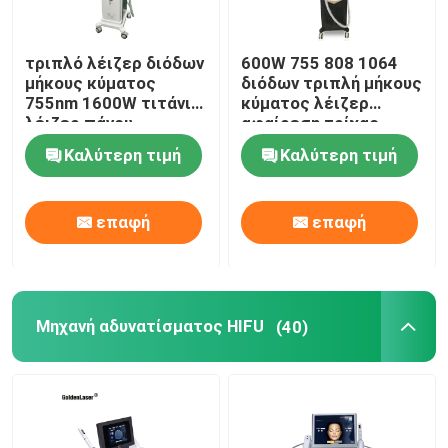
τριπλό λέιζερ διόδων
600W 755 808 1064
μήκους κύματος
διόδων τριπλή μήκους
755nm 1600W τιτάνιο
κύματος λέιζερ
λέιζερ πάγου
αφαίρεση τρίχας
σοπράνο 808 NM
Epilation του
Καλύτερη τιμή
Καλύτερη τιμή
προσώπου μόνιμη
επαφή
επαφή
Μηχανή αδυνατίσματος HIFU
(40)