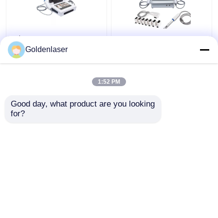
2$α τρισδιάστατη 7D
2 σε 1 πρόσωπο
HIFU αδυνατίσματος
μηχανών 4d Hifu για
Goldenlaser
μηχανών μηχανή
Remover ρυτίδων
παγώματος σώματος
λαιμών τη μηχανή
φορητή παχιά
200W
1:52 PM
Καλύτερη τιμή
Καλύτερη τιμή
Good day, what product are you looking 
for?
επαφή
επαφή
Δείτε περισσότερων
Αρχική Σελίδα
Περίπου εμείς
επαφή
Desktop Site
Sitemap
Privacy Policy