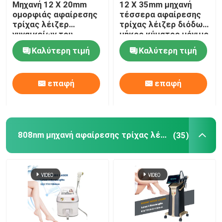
Μηχανή 12 X 20mm
12 X 35mm μηχανή
ομορφιάς αφαίρεσης
τέσσερα αφαίρεσης
ipl μηχανή αφαίρεσης τρίχας
τρίχας λέιζερ
τρίχας λέιζερ διόδων
γυναικείων του
μήκος κύματος μόνιμο
προσώπου 808nm
για το σπίτι 808nm
Καλύτερη τιμή
Καλύτερη τιμή
διόδων
Κλασματική μηχανή λέιζερ του CO2
επαφή
επαφή
Καθαρίζοντας μηχανή Hydrafacial
Picosecond μηχανή λέιζερ
808nm μηχανή αφαίρεσης τρίχας λέιζερ διόδων
(35)
Μηχανή λέιζερ Alexandrite
πολυσύνθετος εξοπλισμός ομορφιάς