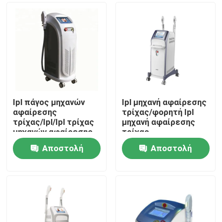
Ipl πάγος μηχανών
Ipl μηχανή αφαίρεσης
αφαίρεσης
τρίχας/φορητή Ipl
τρίχας/Ipl/Ipl τρίχας
μηχανή αφαίρεσης
μηχανών αφαίρεσης
τρίχας
δροσερός
Αποστολή
Αποστολή
Σπίτι
ερώτησης
ερώτησης
Προϊόντα
Βίντεο