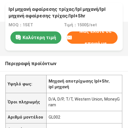
Ipl μηχανή αφαίρεσης τρίχας/Ipl μηχανή/Ipl
μηχανή αφαίρεσης τρίχας/Ipl+Shr
MOQ：1SET
Τιμή：1500$/set
Μας ελάτε σε
Καλύτερη τιμή
επαφή με
Περιγραφή προϊόντων
Μηχανή αποτρίχωσης Ipl+Shr
,
Υψηλό φως:
ipl μηχανή
D/A, D/P, T/T, Western Union, MoneyG
Όροι πληρωμής
ram
Αριθμό μοντέλου
GL002