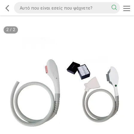
2
/
2