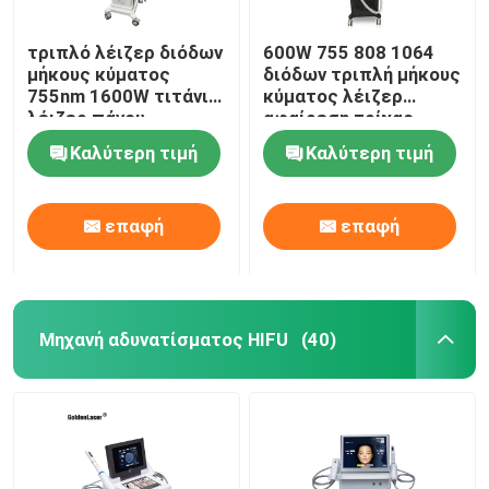
τριπλό λέιζερ διόδων
600W 755 808 1064
μήκους κύματος
διόδων τριπλή μήκους
755nm 1600W τιτάνιο
κύματος λέιζερ
λέιζερ πάγου
αφαίρεση τρίχας
σοπράνο 808 NM
Epilation του
Καλύτερη τιμή
Καλύτερη τιμή
προσώπου μόνιμη
επαφή
επαφή
Μηχανή αδυνατίσματος HIFU
(40)