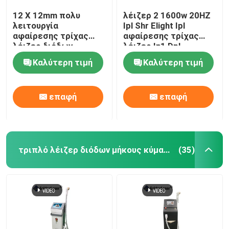
12 X 12mm πολυ
λέιζερ 2 1600w 20HZ
λειτουργία
Ipl Shr Elight Ipl
αφαίρεσης τρίχας
αφαίρεσης τρίχας
λέιζερ διόδων
λέιζερ In1 Dpl
Photofacial SHR
εξοπλισμός ομορφιάς
Καλύτερη τιμή
Καλύτερη τιμή
επιλέγει μόνιμη
μηχανή
επαφή
επαφή
τριπλό λέιζερ διόδων μήκους κύματος
(35)