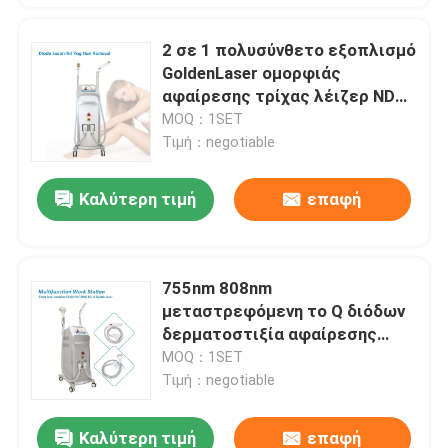
2 σε 1 πολυσύνθετο εξοπλισμό
GoldenLaser ομορφιάς
αφαίρεσης τρίχας λέιζερ ND
Yag λέιζερ διόδων 808nm
MOQ：1SET
Τιμή：negotiable
Καλύτερη τιμή
επαφή
755nm 808nm
μεταστρεφόμενη το Q διόδων
δερματοστιξία αφαίρεσης
τρίχας λέιζερ μόνιμη μόνιμη
MOQ：1SET
Τιμή：negotiable
Καλύτερη τιμή
επαφή