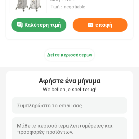
Τιμή：negotiable
μηχανή αφαίρεσης τρίχας λέιζερ διόδων
Καλύτερη τιμή
επαφή
808nm μηχανή αφαίρεσης τρίχας λέιζερ διόδων
Δείτε περισσότερων
Αφαίρεση τρίχας λέιζερ διόδων SHR
τριπλό λέιζερ διόδων μήκους κύματος
Αφήστε ένα μήνυμα
We bellen je snel terug!
Μηχανή αδυνατίσματος HIFU
Μηχανή αδυνατίσματος σώματος
μεταστρεφόμενο το q λέιζερ ND yag