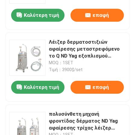
προσώπου
Καλύτερη τιμή
επαφή
Εμφάνιση VR
Περίπου εμείς
Λέιζερ δερματοστιξιών
αφαίρεσης μεταστρεφόμενο
Γύρος εργοστασίων
το Q ND Yag εξοπλισμού
ομορφιάς μηχανών 808nm
MOQ：1SET
πολυσύνθετο
Τιμή：3900$/set
Ποιοτικός έλεγχος
Καλύτερη τιμή
επαφή
Μας ελάτε σε επαφή με
Ειδήσεις
πολυσύνθετη μηχανή
φροντίδας δέρματος ND Yag
αφαίρεσης τρίχας λέιζερ
Ζητήστε ένα απόσπασμα
διόδων 640nm 808nm
MOQ：1SET