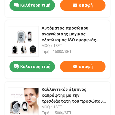
Καλύτερη τιμή
επαφή
Αυτόματος προσώπου
αναγνώρισης μαγικός
εξοπλισμός ISO ομορφιάς
καθρεφτών καλλυντικός
MOQ：1SET
πολυσύνθετος
Τιμή：1500$/SET
Καλύτερη τιμή
επαφή
Σπίτι
Καλλυντικός έξυπνος
καθρέφτης με την
Προϊόντα
τρισδιάστατη του προσώπου
μηχανή συσκευών ανάλυσης
MOQ：1SET
δερμάτων αναγνώρισης
Βίντεο
Τιμή：1500$/SET