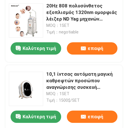
20Hz 808 πολυσύνθετος
εξοπλισμός 1320nm ομορφιάς
λέιζερ ND Yag μηχανών
αφαίρεσης τρίχας
MOQ：1SET
Τιμή：negotiable
Καλύτερη τιμή
επαφή
10,1 ίντσας αυτόματη μαγική
καθρεφτών προσώπου
αναγνώρισης συσκευή
ομορφιάς προσώπου
MOQ：1SET
πολυσύνθετη
Τιμή：1500$/SET
Καλύτερη τιμή
επαφή