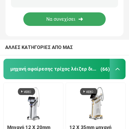
ipl μηχανή αφαίρεσης τρίχας
Κλασματική μηχανή λέιζερ του CO2
ΑΛΛΕΣ ΚΑΤΗΓΟΡΙΕΣ ΑΠΟ ΜΑΣ
Καθαρίζοντας μηχανή Hydrafacial
Picosecond μηχανή λέιζερ
μηχανή αφαίρεσης τρίχας λέιζερ διόδων
(66)
Μηχανή λέιζερ Alexandrite
πολυσύνθετος εξοπλισμός ομορφιάς
Μηχανή 12 X 20mm
12 X 35mm μηχανή