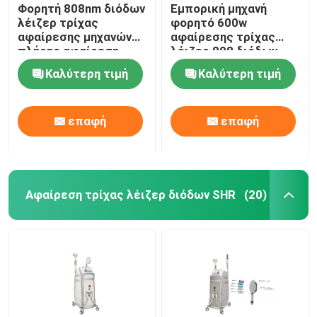
Φορητή 808nm διόδων
Εμπορική μηχανή
λέιζερ τρίχας
φορητό 600w
αφαίρεσης μηχανών
αφαίρεσης τρίχας
πλήρης αφαίρεση
λέιζερ 808 διόδων
τρίχας σώματος
Καλύτερη τιμή
Καλύτερη τιμή
μόνιμη
επαφή
επαφή
Αφαίρεση τρίχας λέιζερ διόδων SHR
(20)