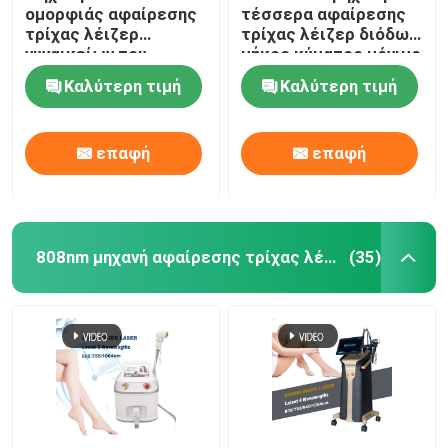
ομορφιάς αφαίρεσης
τέσσερα αφαίρεσης
τρίχας λέιζερ
τρίχας λέιζερ διόδων
γυναικείων του
μήκος κύματος μόνιμο
προσώπου 808nm
για το σπίτι 808nm
Καλύτερη τιμή
Καλύτερη τιμή
διόδων
επαφή
επαφή
808nm μηχανή αφαίρεσης τρίχας λέιζερ διόδων
(35)