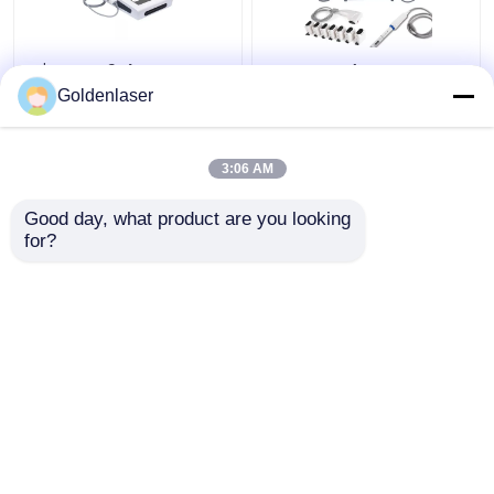
2$α τρισδιάστατη 7D
2 σε 1 πρόσωπο
HIFU αδυνατίσματος
μηχανών 4d Hifu για
Goldenlaser
μηχανών μηχανή
Remover ρυτίδων
παγώματος σώματος
λαιμών τη μηχανή
φορητή παχιά
200W
3:06 AM
Καλύτερη τιμή
Καλύτερη τιμή
Good day, what product are you looking 
for?
επαφή
επαφή
Δείτε περισσότερων
Αρχική Σελίδα
Περίπου εμείς
επαφή
Desktop Site
Sitemap
Privacy Policy