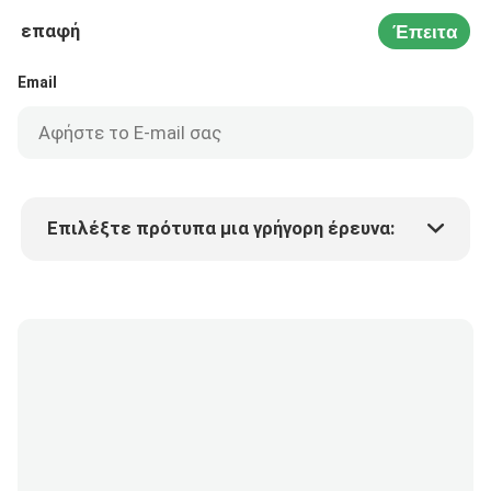
επαφή
Έπειτα
Email
Επιλέξτε πρότυπα μια γρήγορη έρευνα:
Τιμή προϊόντος
Min.order quantity
Vraag een staal aan
Meer details