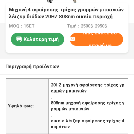
Μηχανή 4 αφαίρεσης τρίχας γραμμών μπικινιών
λέιζερ διόδων 20HZ 808nm οικεία περιοχή
κυμάτων
MOQ：1SET
Τιμή：2500$-2950$
Μας ελάτε σε
Καλύτερη τιμή
επαφή με
Περιγραφή προϊόντων
20HZ μηχανή αφαίρεσης τρίχας γρ
αμμών μπικινιών
,
808nm μηχανή αφαίρεσης τρίχας γ
Υψηλό φως:
ραμμών μπικινιών
,
οικείο λέιζερ αφαίρεσης τρίχας 4
κυμάτων