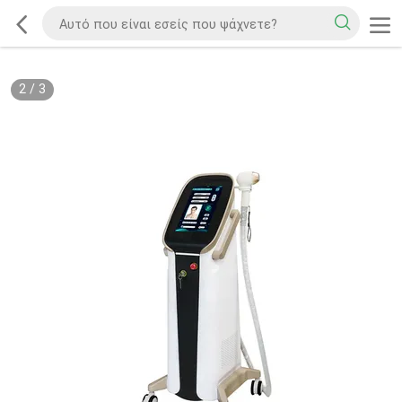
2
/
3