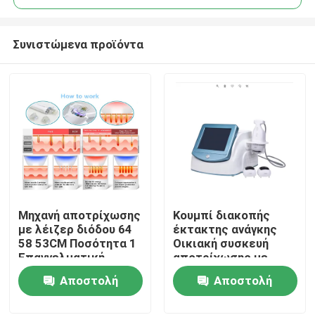
Συνιστώμενα προϊόντα
Μηχανή αποτρίχωσης
Κουμπί διακοπής
Σπίτι
με λέιζερ διόδου 64
έκτακτης ανάγκης
58 53CM Ποσότητα 1
Οικιακή συσκευή
Επαγγελματική
αποτρίχωσης με
Προϊόντα
συσκευή για κλινική
λέιζερ 600W
Αποστολή
Αποστολή
και σπα
Ενέργεια εξόδου
Αποτελεσματικό
ερώτησης
ερώτησης
Βίντεο
σύστημα μόνιμης