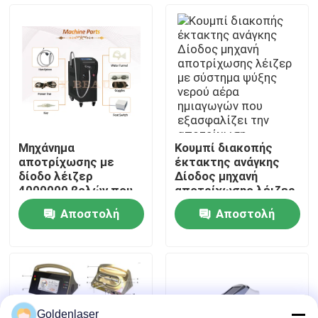
μείωσης τριχοφυΐας
για σαλόνι και σπα
Εμφάνιση VR
Περίπου εμείς
Γύρος εργοστασίων
Μηχάνημα
Κουμπί διακοπής
αποτρίχωσης με
έκτακτης ανάγκης
Ποιοτικός έλεγχος
δίοδο λέιζερ
Δίοδος μηχανή
4000000 βολών που
αποτρίχωσης λέιζερ
διαθέτει ρυθμό
με σύστημα ψύξης
Αποστολή
Αποστολή
επανάληψης 0,5 έως
νερού αέρα
Μας ελάτε σε επαφή με
10Hz και περίβλημα
ημιαγωγών που
ερώτησης
ερώτησης
από ανοξείδωτο
εξασφαλίζει την
χάλυβα ABS
αποτρίχωση
Ειδήσεις
Ζητήστε ένα απόσπασμα
Goldenlaser