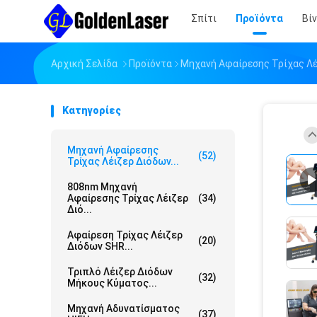
Σπίτι
Προϊόντα
Βί
Αρχική Σελίδα
Προϊόντα
Μηχανή Αφαίρεσης Τρίχας Λέ
Κατηγορίες
Μηχανή Αφαίρεσης
(52)
Τρίχας Λέιζερ Διόδων...
808nm Μηχανή
Αφαίρεσης Τρίχας Λέιζερ
(34)
Διό...
Αφαίρεση Τρίχας Λέιζερ
(20)
Διόδων SHR...
Τριπλό Λέιζερ Διόδων
(32)
Μήκους Κύματος...
Μηχανή Αδυνατίσματος
(37)