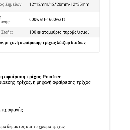
ος Σημείων:
12*12mm/12*20mm/12*35mm
η
600watt-1600watt
ωγής:
 Ζωής:
100 εκατομμύριο πυροβολισμοί
ων
,
μηχανή αφαίρεσης τρίχας λέιζερ διόδων
,
μη αφαίρεση τρίχας Painfree
αίρεσης τρίχας, η μηχανή αφαίρεσης τρίχας
η προφανής
μα δέρματος και το χρώμα τρίχας.