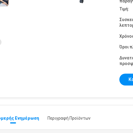
παραγγ
Τιμή:
Συσκε
λεπτομ
Χρόνο
Όροι 
Δυνατ
προσφ
Κ
μερής Ενημέρωση
Περιγραφή Προϊόντων