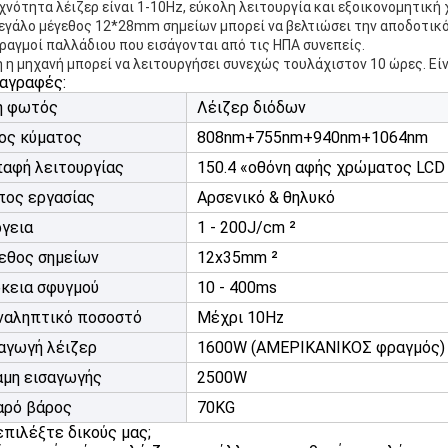
υχνότητα λέιζερ είναι 1-10Hz, εύκολη λειτουργία και εξοικονομητική
μεγάλο μέγεθος 12*28mm σημείων μπορεί να βελτιώσει την αποδοτικ
φραγμοί παλλάδιου που εισάγονται από τις ΗΠΑ συνεπείς.
ή η μηχανή μπορεί να λειτουργήσει συνεχώς τουλάχιστον 10 ώρες. Είν
αγραφές:
ή φωτός
Λέιζερ διόδων
ος κύματος
808nm+755nm+940nm+1064nm
παφή λειτουργίας
150.4 «οθόνη αφής χρώματος LCD
πος εργασίας
Αρσενικό & θηλυκό
γεια
1 - 200J/cm ²
εθος σημείων
12x35mm ²
κεια σφυγμού
10 - 400ms
ναληπτικό ποσοστό
Μέχρι 10Hz
αγωγή λέιζερ
1600W (ΑΜΕΡΙΚΑΝΙΚΟΣ φραγμός)
αμη εισαγωγής
2500W
αρό βάρος
70KG
 επιλέξτε δικούς μας;