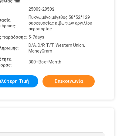
ελίας min:
2500$-2950$
Πυκνωμένο μέγεθος 58*52*129
υασία
συσκευασίας κιβωτίων αργιλίου
έρειες:
αεροπορίας
ς παράδοσης:
5-7days
D/A, D/P, T/T, Western Union,
πληρωμής:
MoneyGram
ότητα
300+Box+Month
οράς:
αλύτερη Τιμή
Επικοινωνία