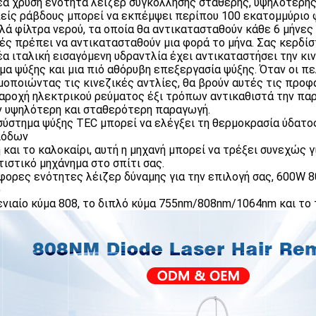
νέα χρυσή ενότητα λέιζερ συγκόλλησης σταθερής, υψηλότερης
είς ράβδους μπορεί να εκπέμψει περίπου 100 εκατομμύριο 
πλά φίλτρα νερού, τα οποία θα αντικατασταθούν κάθε 6 μήνες
ές πρέπει να αντικατασταθούν μια φορά το μήνα. Σας κερδίσ
νέα ιταλική εισαγόμενη υδραντλία έχει αντικαταστήσει την κ
μα ψύξης και μια πιό αθόρυβη επεξεργασία ψύξης. Όταν οι π
μοποιώντας τις κινεζικές αντλίες, θα βρούν αυτές τις προφ
παροχή ηλεκτρικού ρεύματος έξι τρόπων αντικαθιστά την π
ν υψηλότερη και σταθερότερη παραγωγή.
 σύστημα ψύξης TEC μπορεί να ελέγξει τη θερμοκρασία ύδατος
ιόδων
 και το καλοκαίρι, αυτή η μηχανή μπορεί να τρέξει συνεχώς γι
τιστικό μηχάνημα στο σπίτι σας.
άφορες ενότητες λέιζερ δύναμης για την επιλογή σας, 600
)
 ενιαίο κύμα 808, το διπλό κύμα 755nm/808nm/1064nm και το 