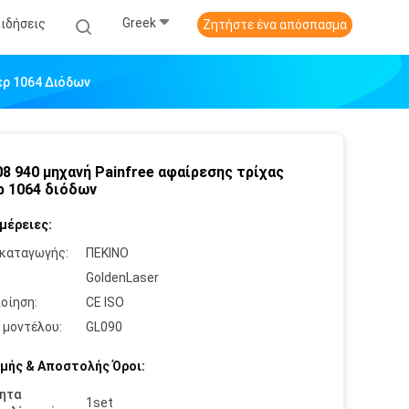
Greek
Ειδήσεις
Ζητήστε ένα απόσπασμα
ερ 1064 Διόδων
08 940 μηχανή Painfree αφαίρεσης τρίχας
ρ 1064 διόδων
μέρειες:
καταγωγής:
ΠΕΚΙΝΟ
:
GoldenLaser
οίηση:
CE ISO
 μοντέλου:
GL090
μής & Αποστολής Όροι:
ητα
1set