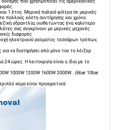
 δύναμης που χρησιμοποιεί τις αμερικανικές
φορές.
 και 1 έτος. Μερικά παλαιά φίλτρα σε μερικές
τε πολλούς κόστη συντήρησης και χρόνο.
ινεζική υδραντλία, υιοθετώντας ένα καλύτερο
ελάτες σας συγκρίνουν με μερικές μηχανές
ανείς διαφορές.
αροχή ηλεκτρικού ρεύματος τεσσάρων τρόπων,
 για να διατηρήσει από μόνο του το λέιζερ
α 24 ώρες. Η λειτουργία είναι η ίδια με το
W 800W 1000W 1200W 1600W 2000W… (6bar 10bar
τριπλό κύμα είναι προαιρετικά.