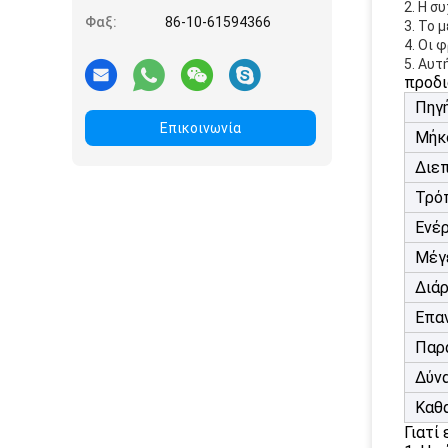
2. Η σ
Φαξ:
86-10-61594366
3. Το 
4. Οι 
5. Αυτ
προδι
Πηγ
Επικοινωνία
Μήκ
Διε
Τρό
Ενέρ
Μέγ
Διάρ
Επα
Παρ
Δύν
Καθ
Γιατί