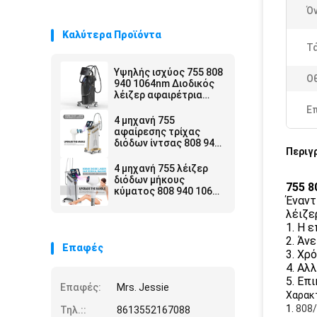
Ό
Καλύτερα Προϊόντα
Τ
Υψηλής ισχύος 755 808
Ο
940 1064nm Διοδικός
λέιζερ αφαιρέτρια
μαλλιών
Ε
4 μηχανή 755
αφαίρεσης τρίχας
διόδων ίντσας 808 940
Περιγ
1064 μόνιμα
4 μηχανή 755 λέιζερ
διόδων μήκους
755 8
κύματος 808 940 1064
Έναντ
CE Alexandrite 1600w
λέιζε
εγκεκριμένο
1. Η 
2. Άν
Επαφές
3. Χρ
4. Αλ
5. Επ
Επαφές:
Mrs. Jessie
Χαρακ
1.
808/
Τηλ.::
8613552167088