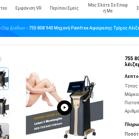
Μας Ελάτε Σε Επαφ
ντεο
Εμφάνιση VR
Περίπου Εμείς
Ή Με
ιζερ Διόδων
755 808 940 Μηχανή Painfree Αφαίρεσης Τρίχας Λέιζ
755 8
λέιζε
Λεπτο
Τόπος 
Μάρκα
Πιστοπ
Αριθμό
Πληρω
Ποσότ