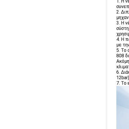
1. Η 
συνεπ
2. Δι
μηχαν
3. Η 
σύστη
χρησι
4. Η 
με τη
5. Το
808 δ
Ακόμη
κλιμα
6. Δι
12bar
7. Το