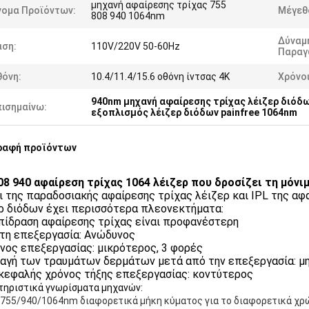
μηχανή αφαίρεσης τρίχας 755
νομα Προϊόντων:
Μέγεθ
808 940 1064nm
Δύναμ
άση:
110V/220V 50-60Hz
Παραγ
θόνη:
10.4/11.4/15.6 οθόνη ίντσας 4K
Χρόνοι
940nm μηχανή αφαίρεσης τρίχας λέιζερ διόδ
πισημαίνω:
εξοπλισμός λέιζερ διόδων painfree 1064nm
ραφή προϊόντων
08 940 αφαίρεση τρίχας 1064 λέιζερ που δροσίζει τη μόνι
ι της παραδοσιακής αφαίρεσης τρίχας λέιζερ και IPL της αφ
ρ διόδων έχει περισσότερα πλεονεκτήματα:
επίδραση αφαίρεσης τρίχας είναι προφανέστερη
ετη επεξεργασία: Ανώδυνος
όνος επεξεργασίας: μικρότερος, 3 φορές
λαγή των τραυμάτων δερμάτων μετά από την επεξεργασία: μ
ικεφαλής χρόνος τήξης επεξεργασίας: κοντύτερος
τηριστικά γνωρίσματα μηχανών:
755/940/1064nm διαφορετικά μήκη κύματος για το διαφορετικά χρώ