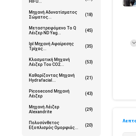
HIFU...
Μηχανή Αδυνατίσματος
(18)
Σώματος...
Μεταστρεφόμενο Το Q
(45)
Λέιζερ ND Yag...
Ipl Μηχανή Αφαίρεσης
(35)
Τρίχας...
Κλασματική Μηχανή
(53)
Λέιζερ Του CO2...
Καθαρίζοντας Μηχανή
(21)
Hydrafacial...
Picosecond Μηχανή
(43)
Λέιζερ
Μηχανή Λέιζερ
(29)
Alexandrite
Λεπτο
Πολυσύνθετος
(20)
Εξοπλισμός Ομορφιάς...