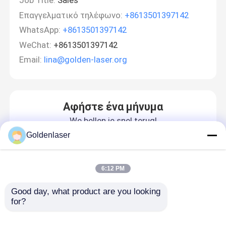
Job Title:
Sales
Επαγγελματικό τηλέφωνο:
+8613501397142
WhatsApp:
+8613501397142
WeChat:
+8613501397142
Email:
lina@golden-laser.org
Αφήστε ένα μήνυμα
We bellen je snel terug!
Goldenlaser
Σπίτι
6:12 PM
Προϊόντα
Good day, what product are you looking 
for?
Βίντεο