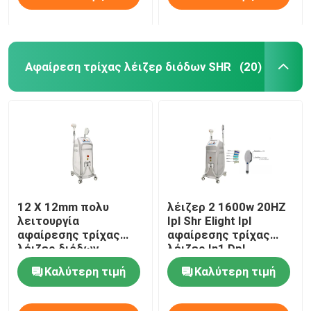
Αφαίρεση τρίχας λέιζερ διόδων SHR
(20)
12 X 12mm πολυ
λέιζερ 2 1600w 20HZ
λειτουργία
Ipl Shr Elight Ipl
αφαίρεσης τρίχας
αφαίρεσης τρίχας
λέιζερ διόδων
λέιζερ In1 Dpl
Photofacial SHR
εξοπλισμός ομορφιάς
Καλύτερη τιμή
Καλύτερη τιμή
επιλέγει μόνιμη
μηχανή