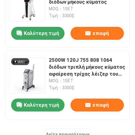
διόδων μήκους κύματος
MOQ：1SET
ipl μηχανή αφαίρεσης τρίχας
Τιμή：3300$
Καλύτερη τιμή
επαφή
Κλασματική μηχανή λέιζερ του CO2
Καθαρίζοντας μηχανή Hydrafacial
2500W 120J 755 808 1064
διόδων τριπλή μήκους κύματος
Picosecond μηχανή λέιζερ
αφαίρεση τρίχας λέιζερ του
προσώπου μόνιμη
MOQ：1SET
Τιμή：3300$
Μηχανή λέιζερ Alexandrite
Καλύτερη τιμή
επαφή
πολυσύνθετος εξοπλισμός ομορφιάς
Δείτε περισσότερων