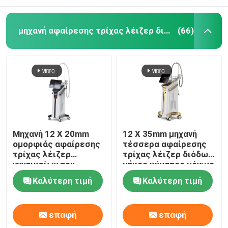
μηχανή αφαίρεσης τρίχας λέιζερ διόδων
(66)
Μηχανή 12 X 20mm
12 X 35mm μηχανή
ομορφιάς αφαίρεσης
τέσσερα αφαίρεσης
τρίχας λέιζερ
τρίχας λέιζερ διόδων
γυναικείων του
μήκος κύματος μόνιμο
προσώπου 808nm
για το σπίτι 808nm
Καλύτερη τιμή
Καλύτερη τιμή
διόδων
επαφή
επαφή