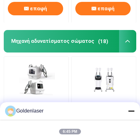
επαφή
επαφή
Μηχανή αδυνατίσματος σώματος
(18)
60Hz EMS Massager
Λεπτός μυς Sculpt
για την απώλεια 3
σώματος μηχανών
Goldenlaser
βάρους σε 1
ομορφιάς απώλειας
υπέρυθρο
διεγερτικού βάρους
υπερηχητικό σώμα
μυών
6:45 PM
Καλύτερη τιμή
Καλύτερη τιμή
Massager EMS