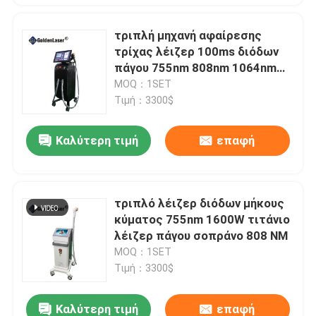
τριπλή μηχανή αφαίρεσης
τρίχας λέιζερ 100ms διόδων
πάγου 755nm 808nm 1064nm
3500W
MOQ：1SET
Τιμή：3300$
Καλύτερη τιμή
επαφή
τριπλό λέιζερ διόδων μήκους
κύματος 755nm 1600W τιτάνιο
λέιζερ πάγου σοπράνο 808 NM
MOQ：1SET
Τιμή：3300$
Καλύτερη τιμή
επαφή