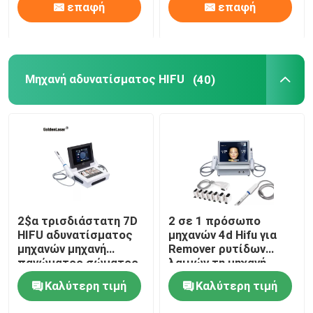
επαφή
επαφή
Μηχανή αδυνατίσματος HIFU
(40)
2$α τρισδιάστατη 7D
2 σε 1 πρόσωπο
HIFU αδυνατίσματος
μηχανών 4d Hifu για
μηχανών μηχανή
Remover ρυτίδων
παγώματος σώματος
λαιμών τη μηχανή
φορητή παχιά
200W
Καλύτερη τιμή
Καλύτερη τιμή