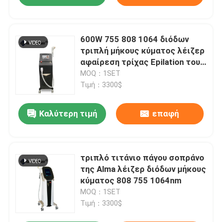
600W 755 808 1064 διόδων
τριπλή μήκους κύματος λέιζερ
αφαίρεση τρίχας Epilation του
προσώπου μόνιμη
MOQ：1SET
Τιμή：3300$
Καλύτερη τιμή
επαφή
τριπλό τιτάνιο πάγου σοπράνο
της Alma λέιζερ διόδων μήκους
κύματος 808 755 1064nm
MOQ：1SET
Τιμή：3300$