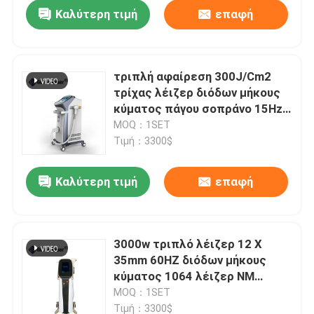
Καλύτερη τιμή
επαφή
τριπλή αφαίρεση 300J/Cm2
τρίχας λέιζερ διόδων μήκους
κύματος πάγου σοπράνο 15Hz
400ms
MOQ：1SET
Τιμή：3300$
Καλύτερη τιμή
επαφή
Σπίτι
3000w τριπλό λέιζερ 12 X
35mm 60HZ διόδων μήκους
Προϊόντα
κύματος 1064 λέιζερ NM
αφαίρεσης τρίχας
MOQ：1SET
Βίντεο
Τιμή：3300$