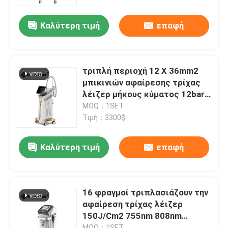
Καλύτερη τιμή
επαφή
Εμφάνιση VR
Περίπου εμείς
τριπλή περιοχή 12 Χ 36mm2
μπικινιών αφαίρεσης τρίχας
Γύρος εργοστασίων
λέιζερ μήκους κύματος 12bars
1600watt
MOQ：1SET
Τιμή：3300$
Ποιοτικός έλεγχος
Καλύτερη τιμή
επαφή
Μας ελάτε σε επαφή με
Ειδήσεις
16 φραγμοί τριπλασιάζουν την
αφαίρεση τρίχας λέιζερ
150J/Cm2 755nm 808nm
Ζητήστε ένα απόσπασμα
1064nm διόδων μήκους
MOQ：1SET