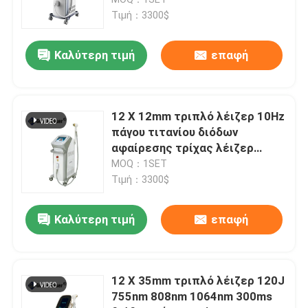
κύματος
Τιμή：3300$
μηχανή αφαίρεσης τρίχας λέιζερ διόδων
Καλύτερη τιμή
επαφή
808nm μηχανή αφαίρεσης τρίχας λέιζερ διόδων
12 X 12mm τριπλό λέιζερ 10Hz
Αφαίρεση τρίχας λέιζερ διόδων SHR
πάγου τιτανίου διόδων
αφαίρεσης τρίχας λέιζερ
μήκους κύματος 1.2KW
MOQ：1SET
τριπλό λέιζερ διόδων μήκους κύματος
Τιμή：3300$
Μηχανή αδυνατίσματος HIFU
Καλύτερη τιμή
επαφή
Μηχανή αδυνατίσματος σώματος
12 X 35mm τριπλό λέιζερ 120J
755nm 808nm 1064nm 300ms
μεταστρεφόμενο το q λέιζερ ND yag