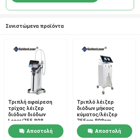
Συνιστώμενα προϊόντα
Σπίτι
Τριπλή αφαίρεση
Τριπλό λέιζερ
τρίχας λέιζερ
διόδων μήκους
διόδων διόδων
κύματος/λέιζερ
Προϊόντα
Laser/755 808
755nm 808nm
1064nm μήκους
1064nm διόδων
Αποστολή
Αποστολή
κύματος
Βίντεο