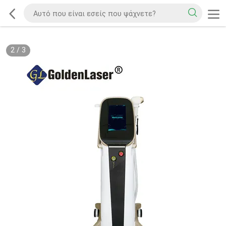
2
/
3