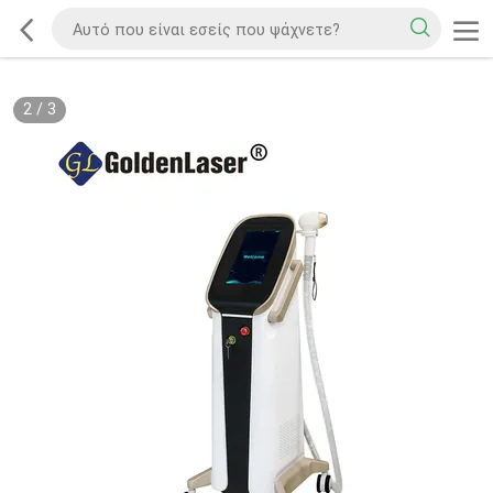
2
/
3