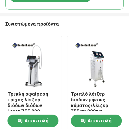
Συνιστώμενα προϊόντα
Σπίτι
Τριπλή αφαίρεση
Τριπλό λέιζερ
τρίχας λέιζερ
διόδων μήκους
διόδων διόδων
κύματος/λέιζερ
Προϊόντα
Laser/755 808
755nm 808nm
1064nm μήκους
1064nm διόδων
Αποστολή
Αποστολή
κύματος
Βίντεο