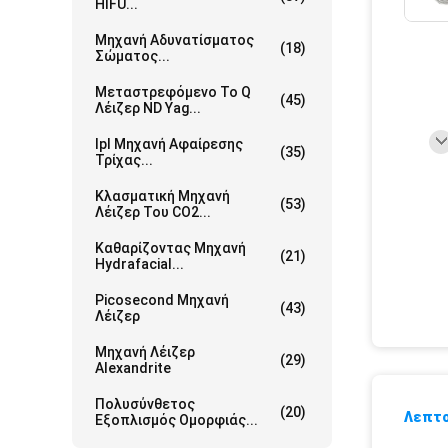
HIFU...
Μηχανή Αδυνατίσματος
(18)
Σώματος...
Μεταστρεφόμενο Το Q
(45)
Λέιζερ ND Yag...
Ipl Μηχανή Αφαίρεσης
(35)
Τρίχας...
Κλασματική Μηχανή
(53)
Λέιζερ Του CO2...
Καθαρίζοντας Μηχανή
(21)
Hydrafacial...
Picosecond Μηχανή
(43)
Λέιζερ
Μηχανή Λέιζερ
(29)
Alexandrite
Πολυσύνθετος
(20)
Λεπτο
Εξοπλισμός Ομορφιάς...