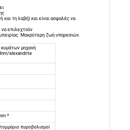
ει
ης
 και τη λαβή) και είναι ασφαλές να
 να επιλεχτούν
εμπειρίας. Μακρύτερη ζωή υπηρεσιών.
υ κυμάτων μηχανή
nm/alexandrite
mm ²
τομμύριο πυροβολισμοί