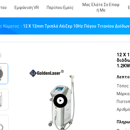
Μας Ελάτε Σε Επαφ
ντεο
Εμφάνιση VR
Περίπου Εμείς
Ή Με
υς Κύματος
12 X 12mm Τριπλό Λέιζερ 10Hz Πάγου Τιτανίου Διόδω
12 X 
διόδω
1.2KW
Λεπτο
Τόπος 
Μάρκα
Πιστοπ
Αριθμό
Πληρω