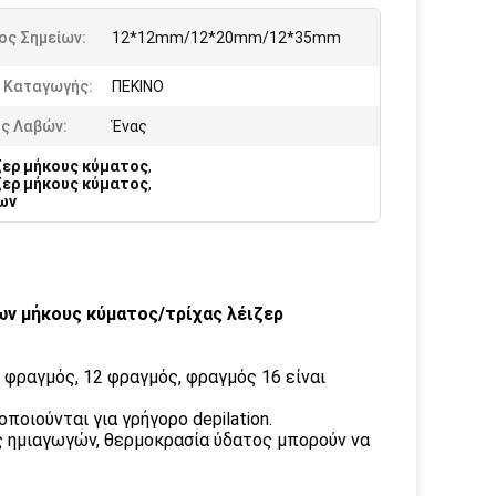
ος Σημείων:
12*12mm/12*20mm/12*35mm
 Καταγωγής:
ΠΕΚΙΝΟ
ός Λαβών:
Ένας
ζερ μήκους κύματος
,
ζερ μήκους κύματος
,
δων
ων μήκους κύματος/τρίχας λέιζερ
0 φραγμός, 12 φραγμός, φραγμός 16 είναι
οποιούνται για γρήγορο depilation.
ής ημιαγωγών, θερμοκρασία ύδατος μπορούν να