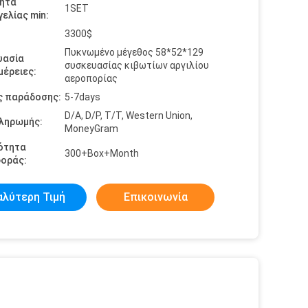
ητα
1SET
ελίας min:
3300$
Πυκνωμένο μέγεθος 58*52*129
υασία
συσκευασίας κιβωτίων αργιλίου
έρειες:
αεροπορίας
ς παράδοσης:
5-7days
D/A, D/P, T/T, Western Union,
πληρωμής:
MoneyGram
ότητα
300+Box+Month
οράς:
αλύτερη Τιμή
Επικοινωνία