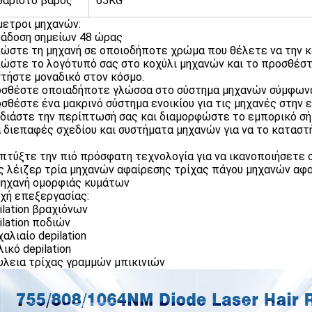
θάριστο βάρος
65KG
ετροι μηχανών:
ράδοση σημείων 48 ώρας
πώστε τη μηχανή σε οποιοδήποτε χρώμα που θέλετε να την κ
πώστε το λογότυπό σας στο κοχύλι μηχανών και το προσθέσ
τήστε μοναδικό στον κόσμο.
οσθέστε οποιαδήποτε γλώσσα στο σύστημα μηχανών σύμφωνα 
οσθέστε ένα μακρινό σύστημα ενοικίου για τις μηχανές στην ε
εδιάστε την περίπτωσή σας και διαμορφώστε το εμπορικό σή
α διεπαφές σχεδίου και συστήματα μηχανών για να το καταστ
απτύξτε την πιό πρόσφατη τεχνολογία για να ικανοποιήσετε 
ς λέιζερ τρία μηχανών αφαίρεσης τρίχας πάγου μηχανών αφ
μηχανή ομορφιάς κυμάτων
χή επεξεργασίας:
pilation βραχιόνων
ilation ποδιών
χαλιαίο depilation
λικό depilation
ώλεια τρίχας γραμμών μπικινιών