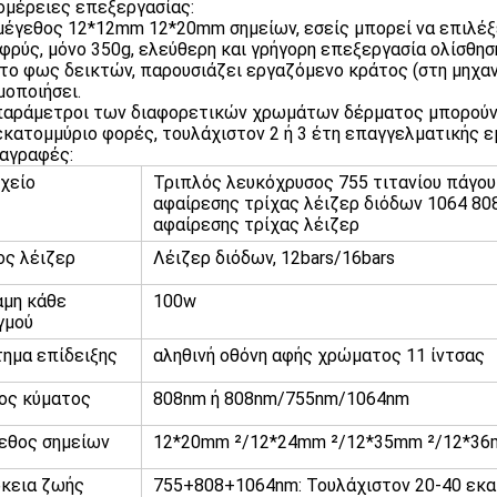
μέρειες επεξεργασίας:
 μέγεθος 12*12mm 12*20mm σημείων, εσείς μπορεί να επιλέξ
αφρύς, μόνο 350g, ελεύθερη και γρήγορη επεξεργασία ολίσθησ
 το φως δεικτών, παρουσιάζει εργαζόμενο κράτος (στη μηχανή
μοποιήσει.
 παράμετροι των διαφορετικών χρωμάτων δέρματος μπορούν
 εκατομμύριο φορές, τουλάχιστον 2 ή 3 έτη επαγγελματικής 
αγραφές:
χείο
Τριπλός λευκόχρυσος 755 τιτανίου πάγο
αφαίρεσης τρίχας λέιζερ διόδων 1064 808
αφαίρεσης τρίχας λέιζερ
ος λέιζερ
Λέιζερ διόδων, 12bars/16bars
αμη κάθε
100w
γμού
ημα επίδειξης
αληθινή οθόνη αφής χρώματος 11 ίντσας
ος κύματος
808nm ή 808nm/755nm/1064nm
εθος σημείων
12*20mm ²/12*24mm ²/12*35mm ²/12*36
ρκεια ζωής
755+808+1064nm: Τουλάχιστον 20-40 εκα