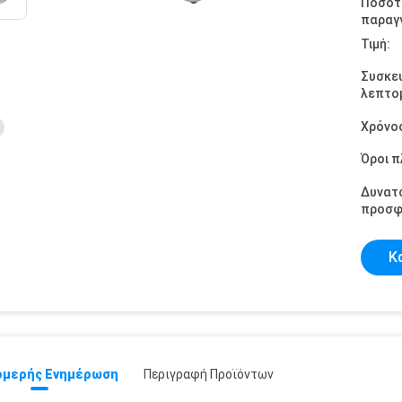
Ποσότ
παραγγ
Τιμή:
Συσκε
λεπτομ
Χρόνο
Όροι 
Δυνατ
προσφ
Κ
μερής Ενημέρωση
Περιγραφή Προϊόντων