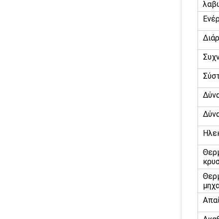
λαβ
Ενέρ
Διάρ
Συχ
Σύσ
Δύν
Δύν
Ηλε
Θερ
κρυ
Θερ
μηχ
Απα