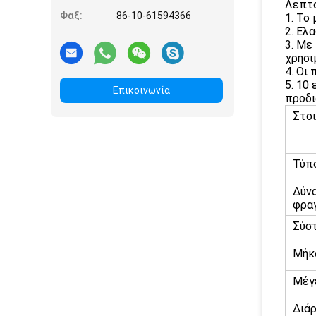
Λεπτο
Φαξ:
86-10-61594366
1. Το
2. Ελ
3. Με
χρησι
4. Οι
5. 10
Επικοινωνία
προδι
Στοι
Τύπ
Δύν
φρα
Σύστ
Μήκ
Μέγ
Διά