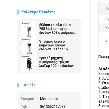
Ό
Καλύτερα Προϊόντα
Ε
808nm τριπλό κύμα
Χ
755 λέιζερ πάγου
διόδων 808 αφαίρεση
τρίχας μήκους
κύματος 1064nm 3
Ε
3 τριπλό λέιζερ
κυμάτων πάγου
διόδων μετάλλων
500W αφαίρεσης
Περιγ
τρίχας λέιζερ διόδων
τριπλή μηχανή
μήκους κύματος
αφαίρεσης τρίχας
λέιζερ 100ms διόδων
Δίοδο
πάγου 755nm 808nm
1064nm 3500W
Χαρακτ
1. Αν
2. Οι
Επαφές
διαθέ
3. Μεγ
4. Το
Επαφές:
Mrs. Jessie
ελεγχθ
5. συ
Τηλ.::
8613552167088