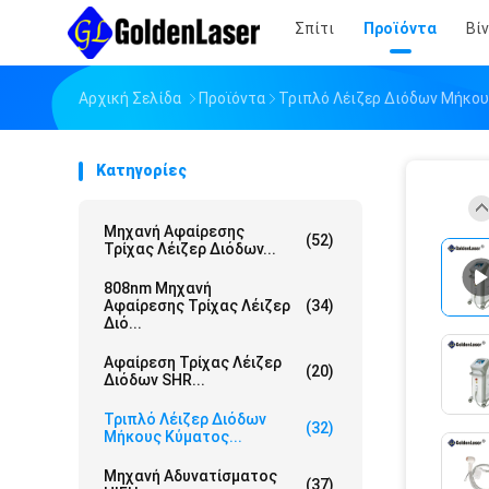
Σπίτι
Προϊόντα
Βί
Αρχική Σελίδα
Προϊόντα
Τριπλό Λέιζερ Διόδων Μήκο
Κατηγορίες
Μηχανή Αφαίρεσης
(52)
Τρίχας Λέιζερ Διόδων...
808nm Μηχανή
Αφαίρεσης Τρίχας Λέιζερ
(34)
Διό...
Αφαίρεση Τρίχας Λέιζερ
(20)
Διόδων SHR...
Τριπλό Λέιζερ Διόδων
(32)
Μήκους Κύματος...
Μηχανή Αδυνατίσματος
(37)