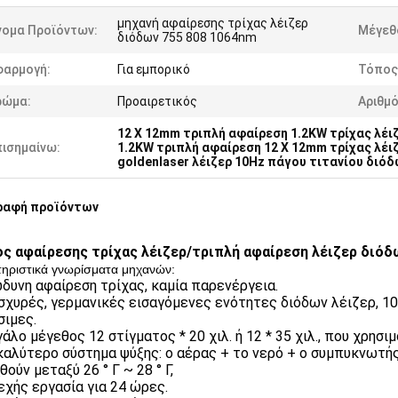
μηχανή αφαίρεσης τρίχας λέιζερ
νομα Προϊόντων:
Μέγεθ
διόδων 755 808 1064nm
φαρμογή:
Για εμπορικό
Τόπος
ρώμα:
Προαιρετικός
Αριθμ
12 X 12mm τριπλή αφαίρεση 1.2KW τρίχας λέι
πισημαίνω:
1.2KW τριπλή αφαίρεση 12 X 12mm τρίχας λέι
goldenlaser λέιζερ 10Hz πάγου τιτανίου διό
ραφή προϊόντων
ς αφαίρεσης τρίχας λέιζερ/τριπλή αφαίρεση λέιζερ διόδ
ηριστικά γνωρίσματα μηχανών:
ώδυνη αφαίρεση τρίχας, καμία παρενέργεια.
 ισχυρές, γερμανικές εισαγόμενες ενότητες διόδων λέιζερ, 1
σιμες.
άλο μέγεθος 12 στίγματος * 20 χιλ. ή 12 * 35 χιλ., που χρησιμ
 καλύτερο σύστημα ψύξης: ο αέρας + το νερό + ο συμπυκνωτ
ούν μεταξύ 26 ° Γ ~ 28 ° Γ,
νεχής εργασία για 24 ώρες.