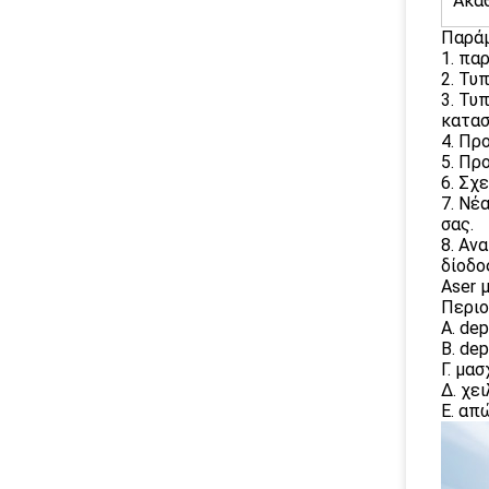
Ακα
Παράμ
1. πα
2. Τυ
3. Τυ
κατασ
4. Πρ
5. Πρ
6. Σχ
7. Νέ
σας.
8. Αν
δίοδο
Aser 
Περιο
Α. de
Β. dep
Γ. μασ
Δ. χει
Ε. απ