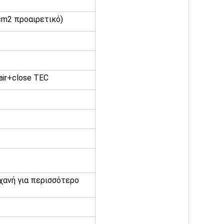
/cm2 προαιρετικό)
ir+close TEC
χανή για περισσότερο