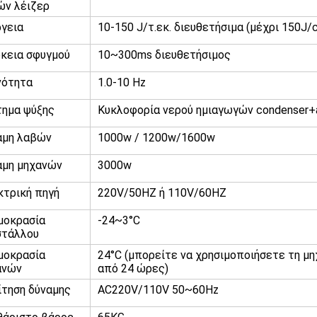
ών λέιζερ
γεια
10-150 J/τ.εκ. διευθετήσιμα (μέχρι 150J
κεια σφυγμού
10~300ms διευθετήσιμος
νότητα
1.0-10 Hz
τημα ψύξης
Κυκλοφορία νερού ημιαγωγών condenser+a
αμη λαβών
1000w / 1200w/1600w
αμη μηχανών
3000w
κτρική πηγή
220V/50HZ ή 110V/60HZ
μοκρασία
-24~3°C
στάλλου
μοκρασία
24°C (μπορείτε να χρησιμοποιήσετε τη μη
ανών
από 24 ώρες)
ίτηση δύναμης
AC220V/110V 50~60Hz