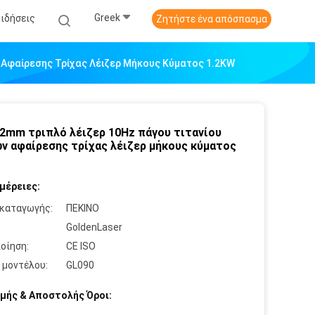
Greek
Ειδήσεις
Ζητήστε ένα απόσπασμα
ν Αφαίρεσης Τρίχας Λέιζερ Μήκους Κύματος 1.2KW
12mm τριπλό λέιζερ 10Hz πάγου τιτανίου
ν αφαίρεσης τρίχας λέιζερ μήκους κύματος
μέρειες:
καταγωγής:
ΠΕΚΙΝΟ
:
GoldenLaser
οίηση:
CE ISO
 μοντέλου:
GL090
μής & Αποστολής Όροι: