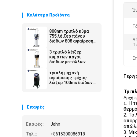
Ό
Καλύτερα Προϊόντα
Τ
808nm τριπλό κύμα
755 λέιζερ πάγου
Δ
διόδων 808 αφαίρεση
Π
τρίχας μήκους
κύματος 1064nm 3
3 τριπλό λέιζερ
κυμάτων πάγου
Ε
διόδων μετάλλων
500W αφαίρεσης
τρίχας λέιζερ διόδων
τριπλή μηχανή
Περιγ
μήκους κύματος
αφαίρεσης τρίχας
λέιζερ 100ms διόδων
πάγου 755nm 808nm
Τριπλ
1064nm 3500W
Αρχή ε
Η τ
1.
Επαφές
θερμό
2. Το
απορρ
Επαφές:
John
απώλε
3. Μι
Τηλ.::
+8615300086918