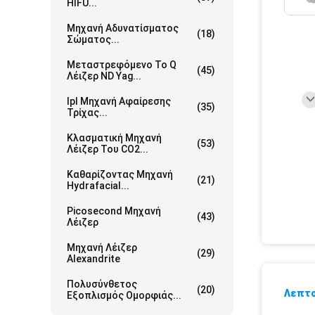
HIFU...
Μηχανή Αδυνατίσματος
(18)
Σώματος...
Μεταστρεφόμενο Το Q
(45)
Λέιζερ ND Yag...
Ipl Μηχανή Αφαίρεσης
(35)
Τρίχας...
Κλασματική Μηχανή
(53)
Λέιζερ Του CO2...
Καθαρίζοντας Μηχανή
(21)
Hydrafacial...
Picosecond Μηχανή
(43)
Λέιζερ
Μηχανή Λέιζερ
(29)
Alexandrite
Πολυσύνθετος
(20)
Λεπτο
Εξοπλισμός Ομορφιάς...