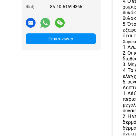
4. Ο 
χωρίς
Φαξ:
86-10-61594366
θυλάκ
θυλακ
5. Ότ
εξαφα
έτσι 
Επικοινωνία
Χαρακτ
1. Αν
2. Οι
διαθέ
3. Μεγ
4. Το
ελεγχθ
5. συ
Λεπτο
1. Λέ
περισ
μεγαλ
συναι
2. Η 
δερμά
δέρμα
άνετη