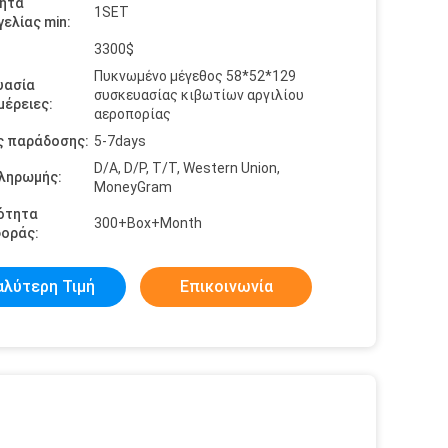
ητα
1SET
ελίας min:
3300$
Πυκνωμένο μέγεθος 58*52*129
υασία
συσκευασίας κιβωτίων αργιλίου
έρειες:
αεροπορίας
ς παράδοσης:
5-7days
D/A, D/P, T/T, Western Union,
πληρωμής:
MoneyGram
ότητα
300+Box+Month
οράς:
αλύτερη Τιμή
Επικοινωνία