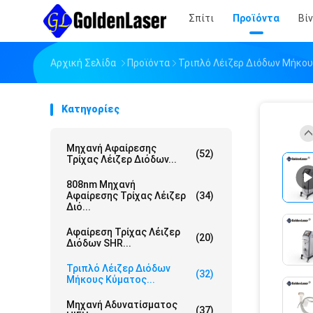
Σπίτι
Προϊόντα
Βί
Αρχική Σελίδα
Προϊόντα
Τριπλό Λέιζερ Διόδων Μήκο
Κατηγορίες
Μηχανή Αφαίρεσης
(52)
Τρίχας Λέιζερ Διόδων...
808nm Μηχανή
Αφαίρεσης Τρίχας Λέιζερ
(34)
Διό...
Αφαίρεση Τρίχας Λέιζερ
(20)
Διόδων SHR...
Τριπλό Λέιζερ Διόδων
(32)
Μήκους Κύματος...
Μηχανή Αδυνατίσματος
(37)