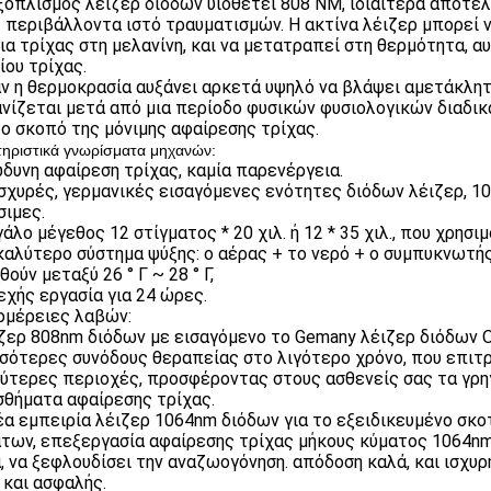
εξοπλισμός λέιζερ διόδων υιοθετεί 808 NM, ιδιαίτερα αποτε
 περιβάλλοντα ιστό τραυματισμών. Η ακτίνα λέιζερ μπορεί ν
ια τρίχας στη μελανίνη, και να μετατραπεί στη θερμότητα, 
ίου τρίχας.
αν η θερμοκρασία αυξάνει αρκετά υψηλό να βλάψει αμετάκλητ
νίζεται μετά από μια περίοδο φυσικών φυσιολογικών διαδικ
το σκοπό της μόνιμης αφαίρεσης τρίχας.
ηριστικά γνωρίσματα μηχανών:
ώδυνη αφαίρεση τρίχας, καμία παρενέργεια.
 ισχυρές, γερμανικές εισαγόμενες ενότητες διόδων λέιζερ, 1
σιμες.
άλο μέγεθος 12 στίγματος * 20 χιλ. ή 12 * 35 χιλ., που χρησιμ
 καλύτερο σύστημα ψύξης: ο αέρας + το νερό + ο συμπυκνωτ
ούν μεταξύ 26 ° Γ ~ 28 ° Γ,
νεχής εργασία για 24 ώρες.
μέρειες λαβών:
ιζερ 808nm διόδων με εισαγόμενο το Gemany λέιζερ διόδων 
σότερες συνόδους θεραπείας στο λιγότερο χρόνο, που επιτρέ
ύτερες περιοχές, προσφέροντας στους ασθενείς σας τα γρ
σθήματα αφαίρεσης τρίχας.
νέα εμπειρία λέιζερ 1064nm διόδων για το εξειδικευμένο σκ
των, επεξεργασία αφαίρεσης τρίχας μήκους κύματος 1064nm 
, να ξεφλουδίσει την αναζωογόνηση. απόδοση καλά, και ισχυρ
 και ασφαλής.