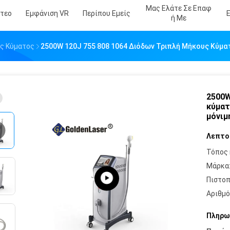
Μας Ελάτε Σε Επαφ
ντεο
Εμφάνιση VR
Περίπου Εμείς
Ή Με
υς Κύματος
2500W 120J 755 808 1064 Διόδων Τριπλή Μήκους Κύμα
2500W
κύματ
μόνιμ
Λεπτο
Τόπος 
Μάρκα
Πιστοπ
Αριθμό
Πληρω