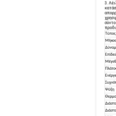
3. Λέ
κατάσ
απορρ
χρησι
σύντο
προδι
Τύπος 
Μήκος
Δύναμ
Επίδει
Μέγεθ
Πλάτο
Ενέργ
Συχνό
Ψύξη
Θερμο
Διάστ
Διάστ