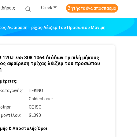
Greek
Ειδήσεις
Ζητήστε ένα απόσπασμα
τος Αφαίρεση Τρίχας Λέιζερ Του Προσώπου Μόνιμη
 120J 755 808 1064 διόδων τριπλή μήκους
ος αφαίρεση τρίχας λέιζερ του προσώπου
η
μέρειες:
καταγωγής:
ΠΕΚΙΝΟ
:
GoldenLaser
οίηση:
CE ISO
 μοντέλου:
GL090
μής & Αποστολής Όροι: