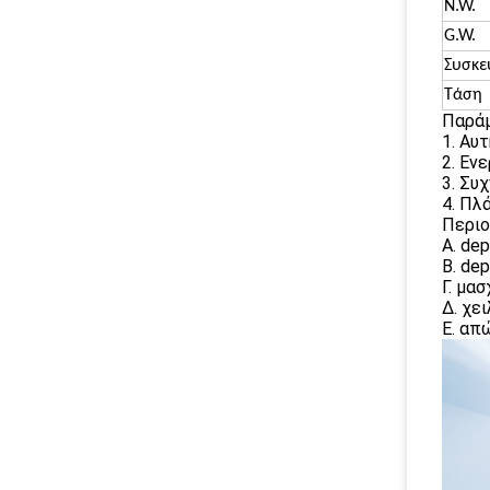
N.W.
G.W.
Συσκε
Τάση
Παράμ
1. Αυ
2. Εν
3. Συ
4. Πλ
Περιο
Α. de
Β. dep
Γ. μασ
Δ. χει
Ε. απ