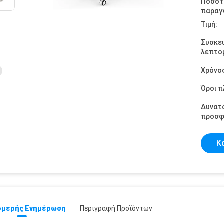
Ποσότ
παραγγ
Τιμή:
Συσκε
λεπτομ
Χρόνο
Όροι 
Δυνατ
προσφ
Κ
μερής Ενημέρωση
Περιγραφή Προϊόντων