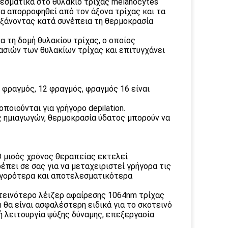
λεσματικά στο θυλάκιο τρίχας melanocytes
α απορροφηθεί από τον άξονα τρίχας και τα
αυξάνοντας κατά συνέπεια τη θερμοκρασία
α τη δομή θυλακίου τρίχας, ο οποίος
ασιών των θυλακίων τρίχας και επιτυγχάνει
0 φραγμός, 12 φραγμός, φραγμός 16 είναι
οποιούνται για γρήγορο depilation.
ής ημιαγωγών, θερμοκρασία ύδατος μπορούν να
Ο μισός χρόνος θεραπείας εκτελεί
πει σε σας για να μεταχειριστεί γρήγορα τις
ηγορότερα και αποτελεσματικότερα
οτεινότερο λέιζερ αφαίρεσης 1064nm τρίχας
θα είναι ασφαλέστερη ειδικά για το σκοτεινό
ή λειτουργία ψύξης δύναμης, επεξεργασία