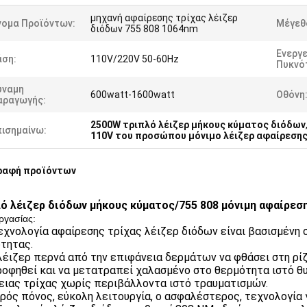
μηχανή αφαίρεσης τρίχας λέιζερ
νομα Προϊόντων:
Μέγεθ
διόδων 755 808 1064nm
Ενεργε
άση:
110V/220V 50-60Hz
Πυκνό
ύναμη
600watt-1600watt
Οθόνη
αραγωγής:
2500W τριπλό λέιζερ μήκους κύματος διόδων
πισημαίνω:
110V του προσώπου μόνιμο λέιζερ αφαίρεσης
ραφή προϊόντων
ό λέιζερ διόδων μήκους κύματος/755 808 μόνιμη αφαίρεση
ργασίας:
εχνολογία αφαίρεσης τρίχας λέιζερ διόδων είναι βασισμένη 
τητας.
 λέιζερ περνά από την επιφάνεια δερμάτων να φθάσει στη ρί
οφηθεί και να μετατραπεί χαλασμένο στο θερμότητα ιστό θυ
ιας τρίχας χωρίς περιβάλλοντα ιστό τραυματισμών.
κρός πόνος, εύκολη λειτουργία, ο ασφαλέστερος, τεχνολογία 