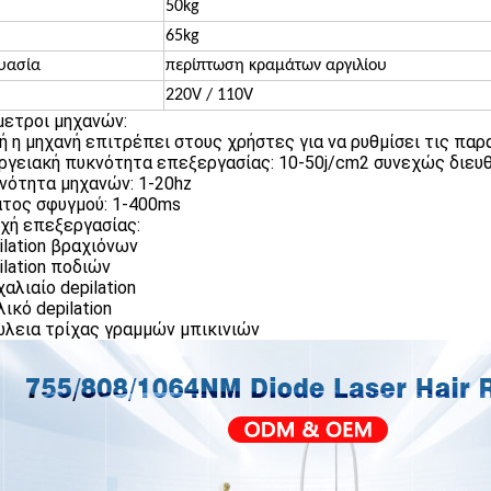
50kg
65kg
υασία
περίπτωση κραμάτων αργιλίου
220V / 110V
ετροι μηχανών:
τή η μηχανή επιτρέπει στους χρήστες για να ρυθμίσει τις πα
εργειακή πυκνότητα επεξεργασίας: 10-50j/cm2 συνεχώς διευ
χνότητα μηχανών: 1-20hz
άτος σφυγμού: 1-400ms
χή επεξεργασίας:
pilation βραχιόνων
ilation ποδιών
χαλιαίο depilation
λικό depilation
ώλεια τρίχας γραμμών μπικινιών