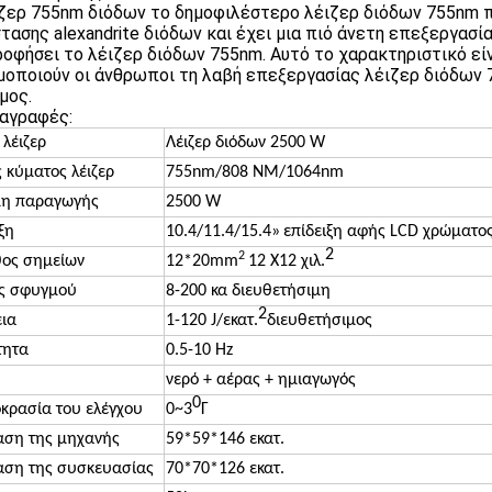
ιζερ 755nm διόδων το δημοφιλέστερο λέιζερ διόδων 755nm π
τασης alexandrite διόδων και έχει μια πιό άνετη επεξεργασία
οφήσει το λέιζερ διόδων 755nm. Αυτό το χαρακτηριστικό είναι
μοποιούν οι άνθρωποι τη λαβή επεξεργασίας λέιζερ διόδων 7
μος.
αγραφές:
λέιζερ
Λέιζερ διόδων 2500 W
 κύματος λέιζερ
755nm/808 NM/1064nm
η παραγωγής
2500 W
ξη
10.4/11.4/15.4»
επίδειξη αφής LCD χρώματο
2
2
ος σημείων
12*20mm
12 X12 χιλ.
ς σφυγμού
8-200 κα διευθετήσιμη
2
εια
1-120 J/εκατ.
διευθετήσιμος
τητα
0.5-10 Hz
νερό + αέρας + ημιαγωγός
0
κρασία του ελέγχου
0~3
Γ
αση της μηχανής
59*59*146 εκατ.
αση της συσκευασίας
70*70*126 εκατ.