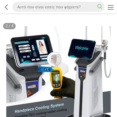
2
/
4