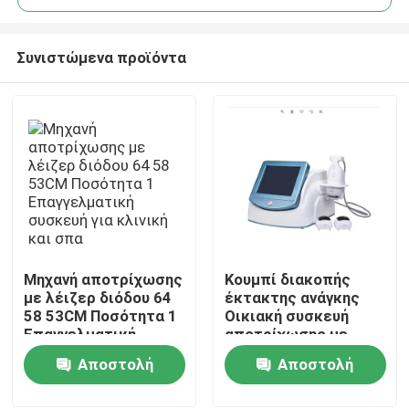
Συνιστώμενα προϊόντα
Μηχανή αποτρίχωσης
Κουμπί διακοπής
Σπίτι
με λέιζερ διόδου 64
έκτακτης ανάγκης
58 53CM Ποσότητα 1
Οικιακή συσκευή
Επαγγελματική
αποτρίχωσης με
Προϊόντα
συσκευή για κλινική
λέιζερ 600W
Αποστολή
Αποστολή
και σπα
Ενέργεια εξόδου
Αποτελεσματικό
ερώτησης
ερώτησης
Βίντεο
σύστημα μόνιμης