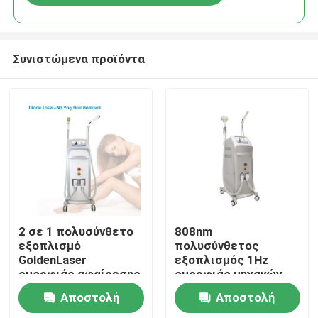
Συνιστώμενα προϊόντα
Σπίτι
2 σε 1 πολυσύνθετο
808nm
εξοπλισμό
πολυσύνθετος
GoldenLaser
εξοπλισμός 1Hz
Προϊόντα
ομορφιάς αφαίρεσης
ομορφιάς μηχανών
τρίχας λέιζερ ND Yag
αφαίρεσης τρίχας ND
Αποστολή
Αποστολή
λέιζερ διόδων 808nm
Yag διόδων
Βίντεο