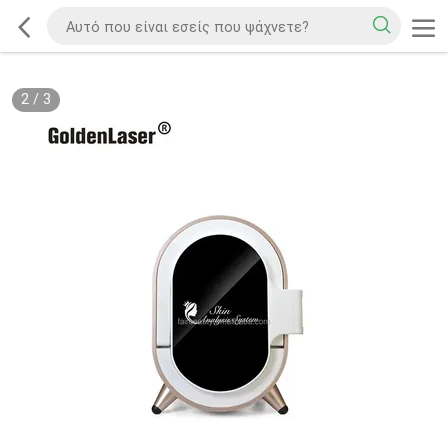
2
/
3