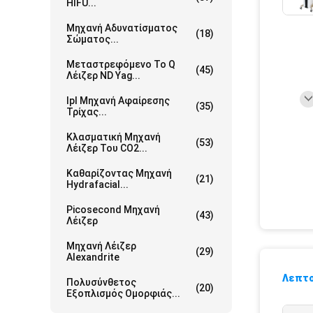
HIFU...
Μηχανή Αδυνατίσματος
(18)
Σώματος...
Μεταστρεφόμενο Το Q
(45)
Λέιζερ ND Yag...
Ipl Μηχανή Αφαίρεσης
(35)
Τρίχας...
Κλασματική Μηχανή
(53)
Λέιζερ Του CO2...
Καθαρίζοντας Μηχανή
(21)
Hydrafacial...
Picosecond Μηχανή
(43)
Λέιζερ
Μηχανή Λέιζερ
(29)
Alexandrite
Λεπτο
Πολυσύνθετος
(20)
Εξοπλισμός Ομορφιάς...