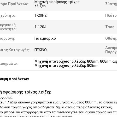
Μηχανή αφαίρεσης τρίχας
νομα Προϊόντων:
Σύστη
λέιζερ
υχνότητα:
1-20HZ
Πλάτο
εργειακή
1-120J
Τάση:
υκνότητα:
φαρμογή:
Για εμπορικό
Οθόνη
Δύναμ
όπος Καταγωγής:
ΠΕΚΙΝΟ
Παραγ
Μηχανή αποτρίχωσης λέιζερ 808nm
,
808nm αφ
πισημαίνω:
Μηχανή αποτρίχωσης λέιζερ 808nm
ραφή προϊόντων
ή αφαίρεσης τρίχας λέιζερ
ργασίας
ευή λέιζερ διόδων χρησιμοποιεί ένα μήκος κύματος 808nm, το οποίο έχε
λακίου τρίχας χωρίς οποιαδήποτε ζημία στους περιβάλλοντες ιστούς.
ζερ μπορεί να απορροφηθεί από τα melanocytes του άξονα τρίχας και τ