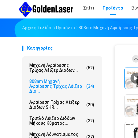
Σπίτι
Προϊόντα
Βί
Αρχική Σελίδα
Προϊόντα
808nm Μηχανή Αφαίρεσης Τρ
Κατηγορίες
Μηχανή Αφαίρεσης
(52)
Τρίχας Λέιζερ Διόδων...
808nm Μηχανή
Αφαίρεσης Τρίχας Λέιζερ
(34)
Διό...
Αφαίρεση Τρίχας Λέιζερ
(20)
Διόδων SHR...
Τριπλό Λέιζερ Διόδων
(32)
Μήκους Κύματος...
Μηχανή Αδυνατίσματος
(37)