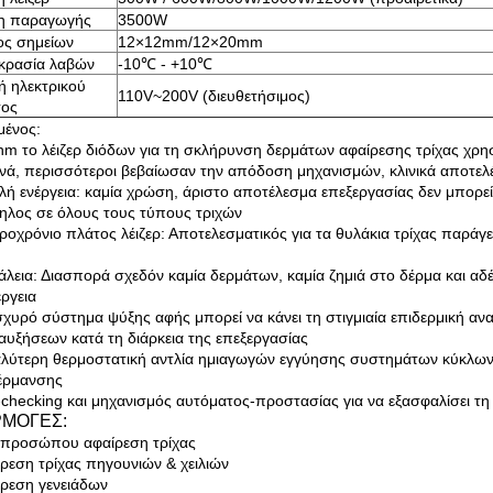
η παραγωγής
3500W
ος σημείων
12×12mm/12×20mm
κρασία λαβών
-10℃ - +10℃
 ηλεκτρικού
110V~200V (διευθετήσιμος)
τος
μένος:
nm το λέιζερ διόδων για τη σκλήρυνση δερμάτων αφαίρεσης τρίχας χρη
νά, περισσότεροι βεβαίωσαν την απόδοση μηχανισμών, κλινικά αποτελ
λή ενέργεια: καμία χρώση, άριστο αποτέλεσμα επεξεργασίας δεν μπορεί
ηλος σε όλους τους τύπους τριχών
ροχρόνιο πλάτος λέιζερ: Αποτελεσματικός για τα θυλάκια τρίχας παρά
άλεια: Διασπορά σχεδόν καμία δερμάτων, καμία ζημιά στο δέρμα και αδ
ργεια
ισχυρό σύστημα ψύξης αφής μπορεί να κάνει τη στιγμιαία επιδερμική αν
αυξήσεων κατά τη διάρκεια της επεξεργασίας
αλύτερη θερμοστατική αντλία ημιαγωγών εγγύησης συστημάτων κύκλων ν
έρμανσης
f-checking και μηχανισμός αυτόματος-προστασίας για να εξασφαλίσει τη
ΜΟΓΕΣ:
 προσώπου αφαίρεση τρίχας
ίρεση τρίχας πηγουνιών & χειλιών
ίρεση γενειάδων