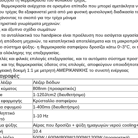
 αυξήσει τη θερμοκρασία του θυλακίου τρίχας.
 θερμοκρασία ανέρχεται σε ορισμένο επίπεδο που μπορεί αμετάκλητα ν
ου τρίχας θα εξαφανιστεί μετά από μια φυσική φυσιολογική διαδικασία τ
χάνοντας το σκοπό για την τρίχα μόνιμα
ηριστικά γνωρίσματα μηχανών:
ξ και έξυπνο σχέδιο σωμάτων
 τα ανταλλακτικά του handpiece είναι προέλευση που εισάγεται εργασία
ή απόδοση μηχανών, τα καταπληκτικά αποτελέσματα και τη μακροπρό
ειο σύστημα ψύξης- η θερμοκρασία σαπφείρου δροσίζει κάτω 0~3°C, οι π
ια ολόκληρης της επεξεργασίας.
απλές και φιλικές επιλογές επεξεργασίας, και το αυτόματο σύστημα πρ
 και της θερμοκρασίας ύδατος στις επιλογές, αποφεύγουν οποιοδήποτ
ργειακή δοκιμή 1:1 με μετρητή ΑΜΕΡΙΚΑΝΙΚΗΣ το συνεπή ενέργειας
αγραφές:
λέιζερ
Λέιζερ διόδων
 κύματος
808nm (προαιρετικός)
ce
1-120J/cm2 (διευθετήσιμο)
ι εφαρμογής
Κρύσταλλο σαπφείρου
ια σφυγμού
1-400ms (διευθετήσιμο)
ληπτικό
1-10 Hz
τό
μα ψύξης
Αέρας που δροσίζει + ψύξη ημιαγωγών νερού cooling
φή
10.4
 λέιζερ
500W / 600W/800W/1000W/1200W (προαιρετικά)