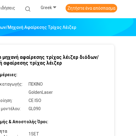
Greek
Ειδήσεις
Ζητήστε ένα απόσπασμα
δων/μηχανή Αφαίρεσης Τρίχας Λέιζερ
 μηχανή αφαίρεσης τρίχας λέιζερ διόδων/
ή αφαίρεσης τρίχας λέιζερ
μέρειες:
καταγωγής:
ΠΕΚΙΝΟ
:
GoldenLaser
οίηση:
CE ISO
 μοντέλου:
GL090
μής & Αποστολής Όροι:
ητα
1SET