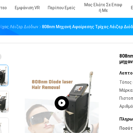
Μας Ελάτε Σε Επαφ
ντεο
Εμφάνιση VR
Περίπου Εμείς
Ή Με
ίχας Λέιζερ Διόδων
808nm Μηχανή Αφαίρεσης Τρίχας Λέιζερ Διό
808nm
μηχαν
Λεπτο
Τόπος 
Μάρκα
Πιστοπ
Αριθμό
Πληρω
Ποσότ