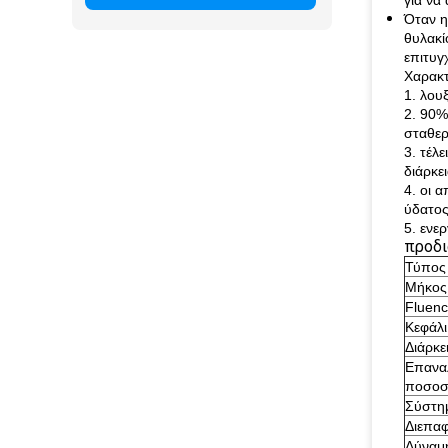
για να
Όταν η
θυλακί
επιτυγ
Χαρακτ
1. λου
2. 90%
σταθερ
3. τέλ
διάρκε
4. οι 
ύδατος
5. ενε
προδι
Τύπος 
Μήκος
Fluen
Κεφάλ
Διάρκε
Επανα
ποσοσ
Σύστη
Διεπα
Δύναμη