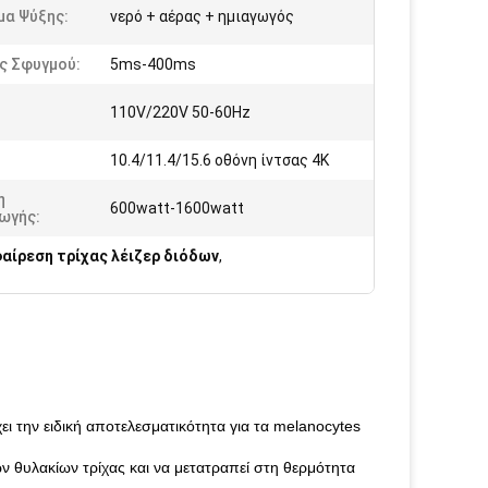
μα Ψύξης:
νερό + αέρας + ημιαγωγός
ς Σφυγμού:
5ms-400ms
110V/220V 50-60Hz
:
10.4/11.4/15.6 οθόνη ίντσας 4K
η
600watt-1600watt
ωγής:
αίρεση τρίχας λέιζερ διόδων
,
ι την ειδική αποτελεσματικότητα για τα melanocytes
ων θυλακίων τρίχας και να μετατραπεί στη θερμότητα