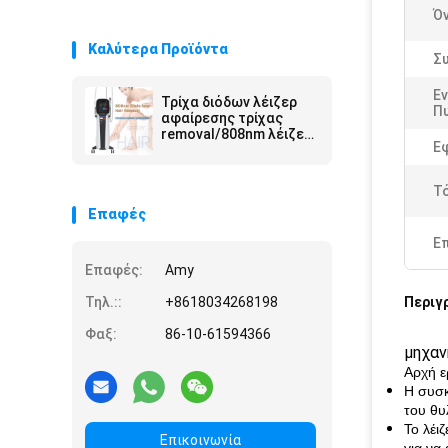
Ό
Καλύτερα Προϊόντα
Σ
Εν
Τρίχα διόδων λέιζερ
Π
αφαίρεσης τρίχας
removal/808nm λέιζερ
Ε
διόδων του Πεκίνου
Τ
Επαφές
Ε
Επαφές:
Amy
Τηλ.::
+8618034268198
Περιγ
Φαξ:
86-10-61594366
μηχαν
Αρχή ε
Η συσκ
του θυ
Το λέι
Επικοινωνία