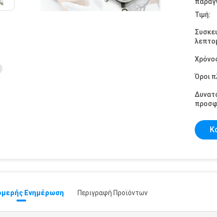
παραγγ
Τιμή:
Συσκε
λεπτομ
Χρόνο
Όροι 
Δυνατ
προσφ
Κ
μερής Ενημέρωση
Περιγραφή Προϊόντων