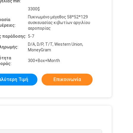
ελίας min:
3300$
Πυκνωμένο μέγεθος 58*52*129
υασία
συσκευασίας κιβωτίων αργιλίου
έρειες:
αεροπορίας
ς παράδοσης:
5-7
D/A, D/P, T/T, Western Union,
πληρωμής:
MoneyGram
ότητα
300+Box+Month
οράς:
αλύτερη Τιμή
Επικοινωνία