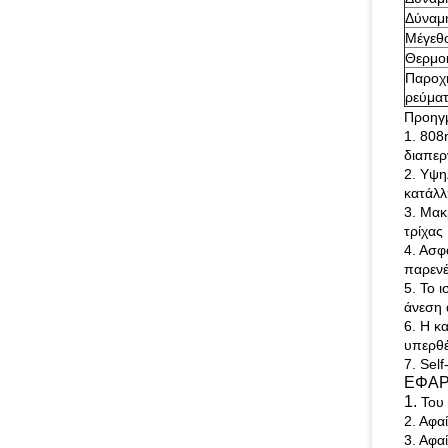
Δύναμ
Μέγεθ
Θερμο
Παροχή
ρεύμα
Προηγ
1. 808
διαπερ
2. Υψη
κατάλλ
3. Μακ
τρίχας
4. Ασφ
παρενέ
5. Το 
άνεση 
6. Η κ
υπερθ
7. Sel
ΕΦΑΡ
1.
Του
2. Αφα
3. Αφα