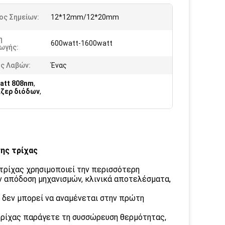
ος Σημείων:
12*12mm/12*20mm
η
600watt-1600watt
ωγής:
ός Λαβών:
Ένας
att 808nm
,
ιζερ διόδων
,
ης τρίχας
 τρίχας χρησιμοποιεί την περισσότερη
ν απόδοση μηχανισμών, κλινικά αποτελέσματα,
ς δεν μπορεί να αναμένεται στην πρώτη
 τρίχας παράγετε τη συσσώρευση θερμότητας,