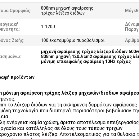
808nm μηχανή αφαίρεσης
νομα Ομορφιάς:
Μέγεθ
τρίχας λέιζερ διόδων
εργειακή
Δύναμ
1-120J
υκνότητα:
Παραγ
ρόνος Ζωής:
100 εκατομμύριο πυροβολισμοί
Αριθμ
μηχανή αφαίρεσης τρίχας λέιζερ διόδων 600w
πισημαίνω:
808nm μηχανή 120J/cm2 αφαίρεσης τρίχας λέ
μόνιμη επικεφαλής αφαίρεση 10Hz τρίχας
ραφή προϊόντων
 μόνιμη αφαίρεση τρίχας λέιζερ μηχανών/διόδων αφαίρεσ
μένος:
8nm το λέιζερ διόδων για τη σκλήρυνση δερμάτων αφαίρεσης
μένη τεχνολογία που διαπερνά, περισσότεροι βεβαίωσαν τη
εια
ηλή ενέργεια: καμία χρώση, άριστο αποτέλεσμα επεξεργασία
ργασία και κατάλληλος σε όλους τους τύπους τριχών
κροχρόνιο πλάτος λέιζερ: Αποτελεσματικός για τα θυλάκια