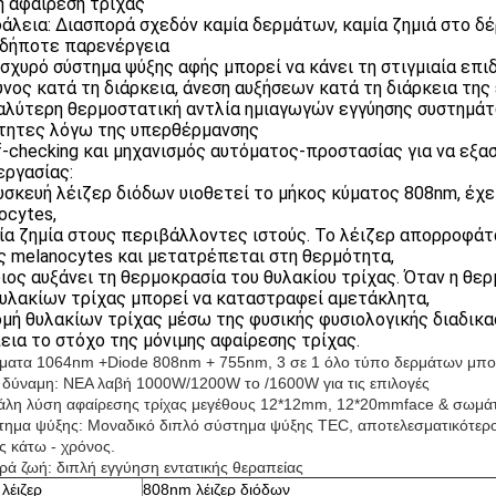
η αφαίρεση τρίχας
φάλεια: Διασπορά σχεδόν καμία δερμάτων, καμία ζημιά στο δέ
δήποτε παρενέργεια
 ισχυρό σύστημα ψύξης αφής μπορεί να κάνει τη στιγμιαία επι
νος κατά τη διάρκεια, άνεση αυξήσεων κατά τη διάρκεια της
καλύτερη θερμοστατική αντλία ημιαγωγών εγγύησης συστημάτ
τητες λόγω της υπερθέρμανσης
lf-checking και μηχανισμός αυτόματος-προστασίας για να εξα
εργασίας:
συσκευή λέιζερ διόδων υιοθετεί το μήκος κύματος 808nm, έχε
ocytes,
μία ζημία στους περιβάλλοντες ιστούς. Το λέιζερ απορροφάτα
ς melanocytes και μετατρέπεται στη θερμότητα,
οιος αυξάνει τη θερμοκρασία του θυλακίου τρίχας. Όταν η θε
υλακίων τρίχας μπορεί να καταστραφεί αμετάκλητα,
δομή θυλακίων τρίχας μέσω της φυσικής φυσιολογικής διαδικ
εια το στόχο της μόνιμης αφαίρεσης τρίχας.
ύματα 1064nm +Diode 808nm + 755nm, 3 σε 1 όλο τύπο δερμάτων μπο
δύναμη: ΝΕΑ λαβή 1000W/1200W το /1600W για τις επιλογές
άλη λύση αφαίρεσης τρίχας μεγέθους 12*12mm, 12*20mmface & σωμά
τημα ψύξης: Μοναδικό διπλό σύστημα ψύξης TEC, αποτελεσματικότερο 
ς κάτω - χρόνος.
ρά ζωή: διπλή εγγύηση εντατικής θεραπείας
λέιζερ
808nm λέιζερ διόδων