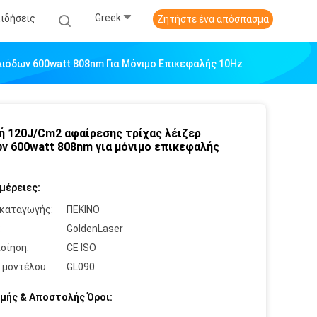
Greek
Ειδήσεις
Ζητήστε ένα απόσπασμα
ιόδων 600watt 808nm Για Μόνιμο Επικεφαλής 10Hz
ή 120J/Cm2 αφαίρεσης τρίχας λέιζερ
ν 600watt 808nm για μόνιμο επικεφαλής
μέρειες:
καταγωγής:
ΠΕΚΙΝΟ
:
GoldenLaser
οίηση:
CE ISO
 μοντέλου:
GL090
μής & Αποστολής Όροι: