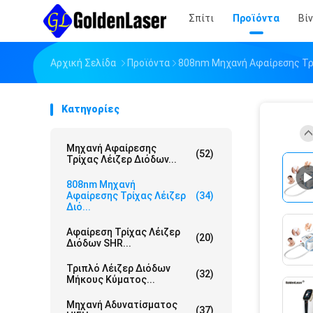
Σπίτι
Προϊόντα
Βί
Αρχική Σελίδα
Προϊόντα
808nm Μηχανή Αφαίρεσης Τρ
Κατηγορίες
Μηχανή Αφαίρεσης
(52)
Τρίχας Λέιζερ Διόδων...
808nm Μηχανή
Αφαίρεσης Τρίχας Λέιζερ
(34)
Διό...
Αφαίρεση Τρίχας Λέιζερ
(20)
Διόδων SHR...
Τριπλό Λέιζερ Διόδων
(32)
Μήκους Κύματος...
Μηχανή Αδυνατίσματος
(37)