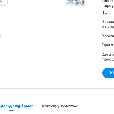
Ποσότ
παραγγ
Τιμή:
Συσκε
λεπτομ
Χρόνο
Όροι 
Δυνατ
προσφ
Κ
μερής Ενημέρωση
Περιγραφή Προϊόντων