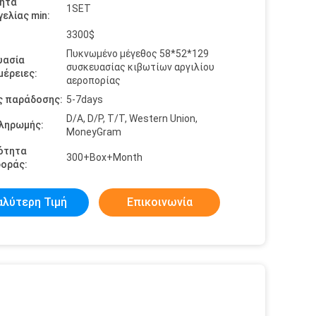
ητα
1SET
ελίας min:
3300$
Πυκνωμένο μέγεθος 58*52*129
υασία
συσκευασίας κιβωτίων αργιλίου
έρειες:
αεροπορίας
ς παράδοσης:
5-7days
D/A, D/P, T/T, Western Union,
πληρωμής:
MoneyGram
ότητα
300+Box+Month
οράς:
αλύτερη Τιμή
Επικοινωνία