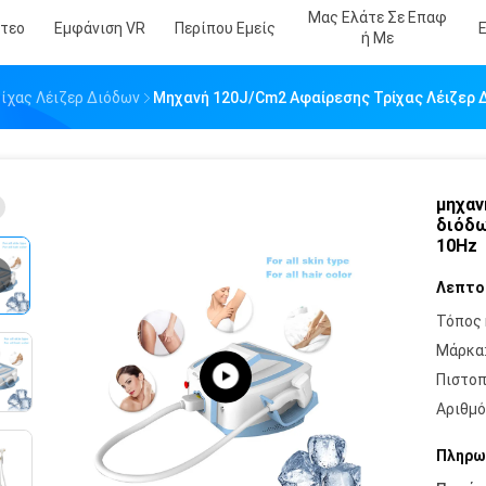
Μας Ελάτε Σε Επαφ
ντεο
Εμφάνιση VR
Περίπου Εμείς
Ή Με
ίχας Λέιζερ Διόδων
Μηχανή 120J/Cm2 Αφαίρεσης Τρίχας Λέιζερ Δ
μηχαν
διόδω
10Hz
Λεπτο
Τόπος 
Μάρκα
Πιστοπ
Αριθμό
Πληρω