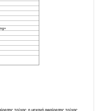
ing+
αίρεσης τρίχας, η μηχανή αφαίρεσης τρίχας