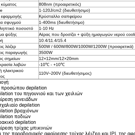
 κύματος
808nm (προαιρετικός)
ce
1-120J/cm2 (διευθετήσιμο)
ι εφαρμογής
Κρύσταλλο σαπφείρου
ια σφυγμού
1-400ms (διευθετήσιμο)
ληπτικό ποσοστό
1-10 Hz
μα ψύξης
Αέρας που δροσίζει + ψύξη ημιαγωγών νερού cool
φή
10.4/11.4/15.4
ις λέιζερ
500W / 600W/800W/1000W/1200W (προαιρετικά)
εις παραγωγής
3500W
ος σημείων
12×12mm/12×20mm
κρασία λαβών
-10℃ - +10℃
 ηλεκτρικού
110V~200V (διευθετήσιμος)
τος
ογή:
υ προσώπου depilation
pilation του πηγουνιού και των χειλιών
αίρεση γενειάδων
χαλιαίο depilation
pilation βραχιόνων
ilation ποδιών
ρακικό depilation
αίρεση τρίχας μπικινιών
ι της παραδοσιακής αφαίρεσης τρίχας λέιζερ και IPL της αφ