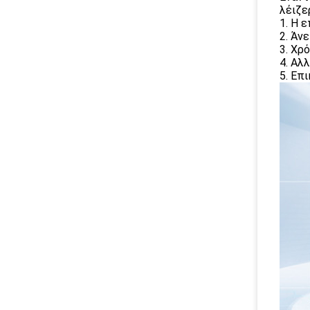
λέιζε
1. Η 
2. Άν
3. Χρ
4. Αλ
5. Επ