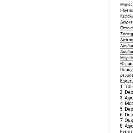
Μήκος
Fluen
Κεφάλ
Διάρκε
Επανα
Σύστη
Διεπα
Δυνάμε
Δυνάμ
Μέγεθ
Θερμο
Παροχή
ρεύμα
Εφαρμ
1. Το
2. De
3. Αφ
4. Μασ
5. De
6. Dep
7. Θω
8. Αφ
Έναντ