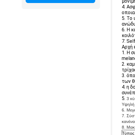
μόνιμ
4. Ασ
οποια
5. Το
ανώδυ
6. Η 
κοιλό
7. Se
Αρχή 
1. Η 
melan
2. κα
τρίχα
3. όπ
των θ
4. η 
συνέπ
5.
3 κ
Υψηλή 
6. Μεγ
7. Σύσ
κανένα
8. Μακ
Τύπος 