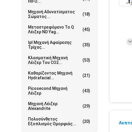
HIFU...
Μηχανή Αδυνατίσματος
(18)
Σώματος...
Μεταστρεφόμενο Το Q
(45)
Λέιζερ ND Yag...
Ipl Μηχανή Αφαίρεσης
(35)
Τρίχας...
Κλασματική Μηχανή
(53)
Λέιζερ Του CO2...
Καθαρίζοντας Μηχανή
(21)
Hydrafacial...
Picosecond Μηχανή
(43)
Λέιζερ
Μηχανή Λέιζερ
(29)
Alexandrite
Πολυσύνθετος
(20)
Λεπτο
Εξοπλισμός Ομορφιάς...