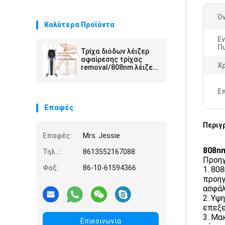
Ό
Καλύτερα Προϊόντα
Εν
Π
Τρίχα διόδων λέιζερ
αφαίρεσης τρίχας
Χ
removal/808nm λέιζερ
διόδων του Πεκίνου
Ε
Επαφές
Περιγ
Επαφές:
Mrs. Jessie
808nm
Τηλ.::
8613552167088
Προηγ
Φαξ:
86-10-61594366
1. 80
προηγ
ασφάλ
2. Υψ
επεξε
3. Μα
Επικοινωνία