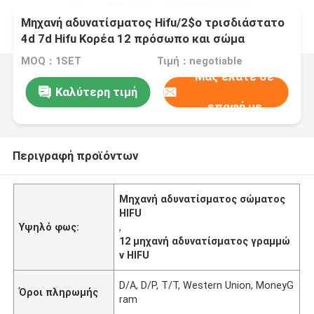
Μηχανή αδυνατίσματος Hifu/2$ο τρισδιάστατο
4d 7d Hifu Κορέα 12 πρόσωπο και σώμα
μηχανών γραμμών
MOQ：1SET
Τιμή：negotiable
Μας ελάτε σε
Καλύτερη τιμή
επαφή με
Περιγραφή προϊόντων
Μηχανή αδυνατίσματος σώματος
HIFU
Υψηλό φως:
,
12 μηχανή αδυνατίσματος γραμμώ
ν HIFU
D/A, D/P, T/T, Western Union, MoneyG
Όροι πληρωμής
ram