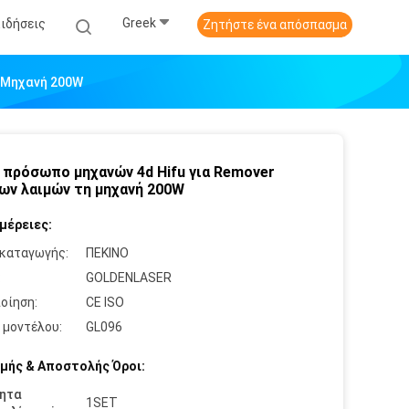
Greek
Ειδήσεις
Ζητήστε ένα απόσπασμα
η Μηχανή 200W
1 πρόσωπο μηχανών 4d Hifu για Remover
ων λαιμών τη μηχανή 200W
μέρειες:
καταγωγής:
ΠΕΚΙΝΟ
:
GOLDENLASER
οίηση:
CE ISO
 μοντέλου:
GL096
μής & Αποστολής Όροι:
ητα
1SET