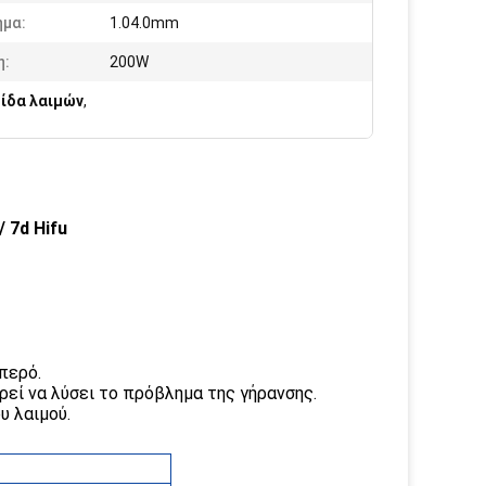
ημα:
1.04.0mm
η:
200W
τίδα λαιμών
,
/ 7d Hifu
περό.
ρεί να λύσει το πρόβλημα της γήρανσης.
υ λαιμού.