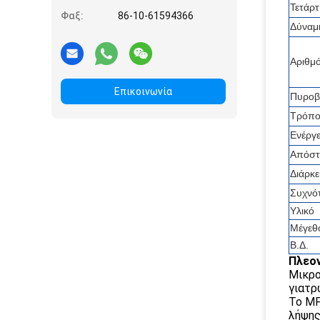
Τετάρτ
Φαξ:
86-10-61594366
Δύναμ
Αριθμ
Επικοινωνία
Πυροβ
Τρόπος
Ενέργε
Απόστ
Διάρκε
Συχνό
Υλικό
Μέγεθ
Β.Δ.
Πλεο
Μικρο
γιατρ
Το MF
λήψης