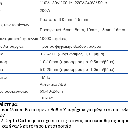
η
110V-130V / 60Hz, 220V-240V / 50Hz
η
200W
Πρότυπο: 3,0 mm, 4,5 mm
ός των φυσίγγων
Προαιρετικά: 6mm, 8mm, 10mm, 13mm, 16mm
ολισμοί από φυσίγγιο
10000 σφαίρες
 λειτουργίας
Τρόπος ψηφιακής εξόδου παλμού
ια
0.2J-2.0J (Διορθώσιμος: 0,1J/βήμα)
αση
1.0-10mm (προσαρμόσιμο: 0,5mm/βήμα)
ια
5.0-25mm (προσαρμόσιμο: 1,0mm/βήμα)
τητα
4MHz
Ανθεκτικό ABS
ος συσκευασίας
69x49x24cm
10 κιλά
νέκτημα:
 και Μακρο Εστιασμένα Βαθιά Υπερήχων για μέγιστα αποτελ
ών
2 Depth Cartridge στοχεύει στις στενές και ευαίσθητες πε
 και έναν λεπτότερο μετατροπέα