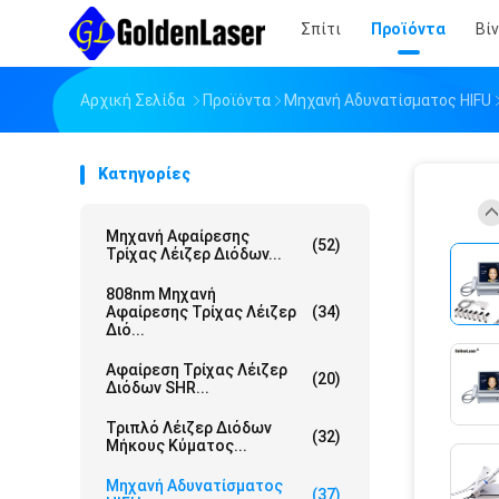
Σπίτι
Προϊόντα
Βί
Αρχική Σελίδα
Προϊόντα
Μηχανή Αδυνατίσματος HIFU
Κατηγορίες
Μηχανή Αφαίρεσης
(52)
Τρίχας Λέιζερ Διόδων...
808nm Μηχανή
Αφαίρεσης Τρίχας Λέιζερ
(34)
Διό...
Αφαίρεση Τρίχας Λέιζερ
(20)
Διόδων SHR...
Τριπλό Λέιζερ Διόδων
(32)
Μήκους Κύματος...
Μηχανή Αδυνατίσματος
(37)