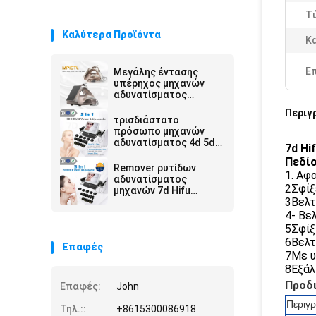
Τ
Καλύτερα Προϊόντα
Κ
Ε
Μεγάλης έντασης
υπέρηχος μηχανών
αδυνατίσματος
σώματος ABS 7d
Περιγ
κάθετος Hifu
τρισδιάστατο
πρόσωπο μηχανών
αδυνατίσματος 4d 5d
7d Hi
7d 8d Hifu που
Πεδίο
ανυψώνει την αντι
Remover ρυτίδων
1. Αφ
ρυτίδα
αδυνατίσματος
2Σφίξ
μηχανών 7d Hifu
3Βελτ
Ultramage/7d Hifu
μηχανή 7d ομορφιάς
4- Βε
Hifu
5Σφίξ
6Βελτ
Επαφές
7Με υ
8Εξάλ
Προδ
Επαφές:
John
Περιγ
Τηλ.::
+8615300086918