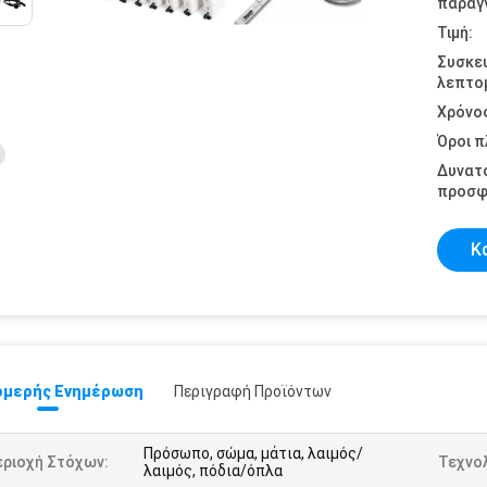
παραγγ
Τιμή:
Συσκε
λεπτομ
Χρόνο
Όροι 
Δυνατ
προσφ
Κ
μερής Ενημέρωση
Περιγραφή Προϊόντων
Πρόσωπο, σώμα, μάτια, λαιμός/
εριοχή Στόχων:
Τεχνολ
λαιμός, πόδια/όπλα