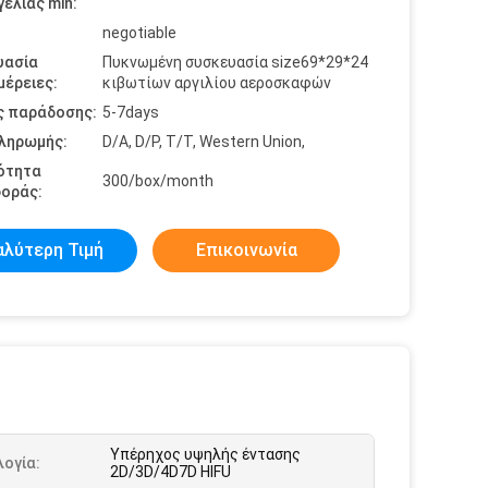
ελίας min:
negotiable
υασία
Πυκνωμένη συσκευασία size69*29*24
έρειες:
κιβωτίων αργιλίου αεροσκαφών
ς παράδοσης:
5-7days
πληρωμής:
D/A, D/P, T/T, Western Union,
ότητα
300/box/month
οράς:
αλύτερη Τιμή
Επικοινωνία
Υπέρηχος υψηλής έντασης
ογία:
2D/3D/4D7D HIFU