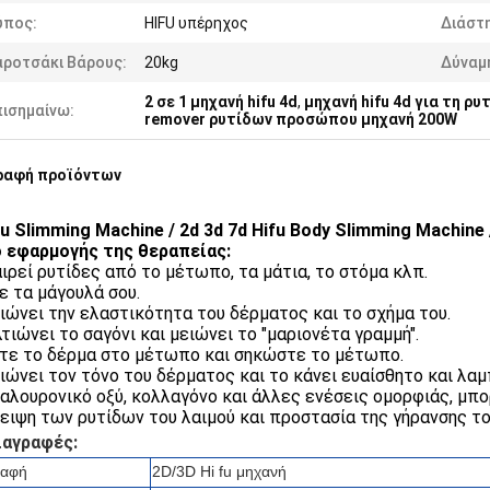
ύπος:
HIFU υπέρηχος
Διάστ
αροτσάκι Βάρους:
20kg
Δύναμ
2 σε 1 μηχανή hifu 4d
,
μηχανή hifu 4d για τη ρυ
πισημαίνω:
remover ρυτίδων προσώπου μηχανή 200W
ραφή προϊόντων
fu Slimming Machine / 2d 3d 7d Hifu Body Slimming Machine 
 εφαρμογής της θεραπείας:
αιρεί ρυτίδες από το μέτωπο, τα μάτια, το στόμα κλπ.
ε τα μάγουλά σου.
ιώνει την ελαστικότητα του δέρματος και το σχήμα του.
λτιώνει το σαγόνι και μειώνει το "μαριονέτα γραμμή".
τε το δέρμα στο μέτωπο και σηκώστε το μέτωπο.
ιώνει τον τόνο του δέρματος και το κάνει ευαίσθητο και λαμ
αλουρονικό οξύ, κολλαγόνο και άλλες ενέσεις ομορφιάς, μπο
ειψη των ρυτίδων του λαιμού και προστασία της γήρανσης το
ιαγραφές:
ραφή
2D/3D Hi fu μηχανή