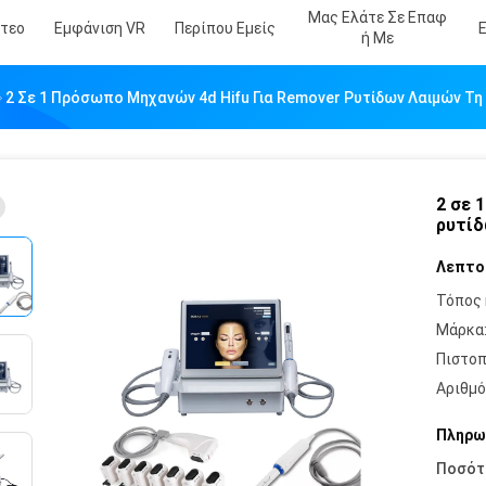
Μας Ελάτε Σε Επαφ
ντεο
Εμφάνιση VR
Περίπου Εμείς
Ή Με
2 Σε 1 Πρόσωπο Μηχανών 4d Hifu Για Remover Ρυτίδων Λαιμών Τ
2 σε 
ρυτίδ
Λεπτο
Τόπος 
Μάρκα
Πιστοπ
Αριθμό
Πληρω
Ποσότ