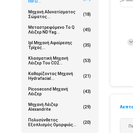
HIFU...
Μηχανή Αδυνατίσματος
(18)
Σώματος...
Μεταστρεφόμενο Το Q
(45)
Λέιζερ ND Yag...
Ipl Μηχανή Αφαίρεσης
(35)
Τρίχας...
Κλασματική Μηχανή
(53)
Λέιζερ Του CO2...
Καθαρίζοντας Μηχανή
(21)
Hydrafacial...
Picosecond Μηχανή
(43)
Λέιζερ
Μηχανή Λέιζερ
(29)
Λεπτο
Alexandrite
Πολυσύνθετος
(20)
Εξοπλισμός Ομορφιάς...
Π