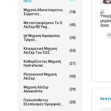
HIFU...
Μηχανή Αδυνατίσματος
(18)
Σώματος...
Μεταστρεφόμενο Το Q
(45)
Λέιζερ ND Yag...
Ipl Μηχανή Αφαίρεσης
(35)
Τρίχας...
Κλασματική Μηχανή
(53)
Λέιζερ Του CO2...
Καθαρίζοντας Μηχανή
(21)
Hydrafacial...
Picosecond Μηχανή
(43)
Λέιζερ
Μηχανή Λέιζερ
(29)
Alexandrite
Λεπτο
Πολυσύνθετος
(20)
Εξοπλισμός Ομορφιάς...