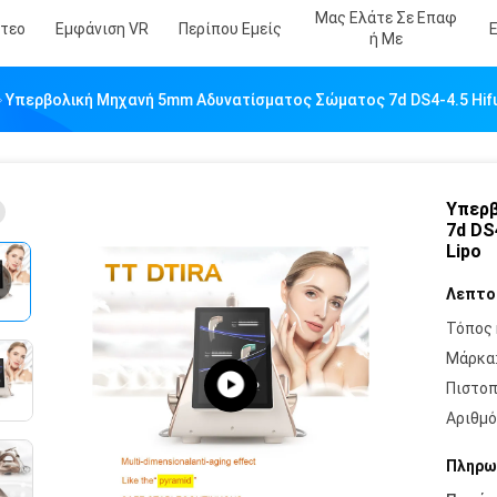
Μας Ελάτε Σε Επαφ
ντεο
Εμφάνιση VR
Περίπου Εμείς
Ή Με
Υπερβολική Μηχανή 5mm Αδυνατίσματος Σώματος 7d DS4-4.5 Hifu
Υπερβ
7d DS
Lipo
Λεπτο
Τόπος 
Μάρκα
Πιστοπ
Αριθμό
Πληρω