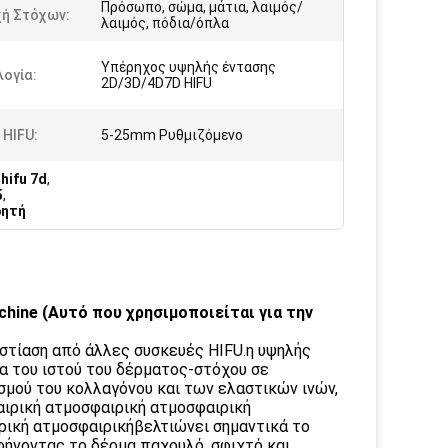
Πρόσωπο, σώμα, μάτια, λαιμός/
χή Στόχων:
λαιμός, πόδια/όπλα
Υπέρηχος υψηλής έντασης
ογία:
2D/3D/4D7D HIFU
 HIFU:
5-25mm Ρυθμιζόμενο
hifu 7d
,
5
,
ρητή
Machine (Αυτό που χρησιμοποιείται για την
στίαση από άλλες συσκευές HIFU.η υψηλής
α του ιστού του δέρματος-στόχου σε
μού του κολλαγόνου και των ελαστικών ινών,
αιρική ατμοσφαιρική ατμοσφαιρική
ρική ατμοσφαιρικήβελτιώνει σημαντικά το
φήνοντας το δέρμα παχουλό, σφιχτό και