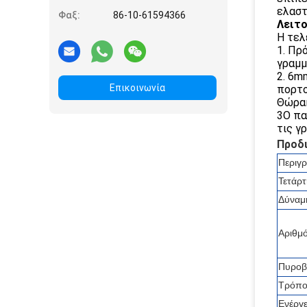
ελαστ
Φαξ:
86-10-61594366
Λειτο
Η τελ
1. Πρ
γραμμ
2. 6m
Επικοινωνία
πορτο
Θώρακ
3Ο πα
τις γ
Προδ
Περιγ
Τετάρτ
Δύναμ
Αριθμ
Πυροβ
Τρόπος
Ενέργε