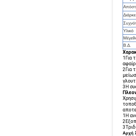
Απόστ
Διάρκε
Συχνό
Υλικό
Μέγεθ
Β.Δ.
Χαρακ
1Για 
αφαίρ
2Για 
μείωσ
γλουτ
3Η συ
Πλεο
Χρησι
τοποθ
αποτε
1Η αν
2Εξοπ
3Τριδ
Αρχή λ