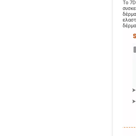
Το 7D
συσκε
δέρμα
ελαστ
δέρμα