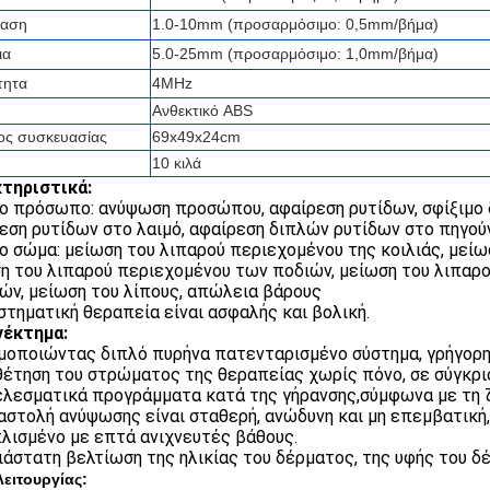
αση
1.0-10mm (προσαρμόσιμο: 0,5mm/βήμα)
ια
5.0-25mm (προσαρμόσιμο: 1,0mm/βήμα)
τητα
4MHz
Ανθεκτικό ABS
ος συσκευασίας
69x49x24cm
10 κιλά
τηριστικά:
το πρόσωπο: ανύψωση προσώπου, αφαίρεση ρυτίδων, σφίξιμο
εση ρυτίδων στο λαιμό, αφαίρεση διπλών ρυτίδων στο πηγούν
το σώμα: μείωση του λιπαρού περιεχομένου της κοιλιάς, μεί
η του λιπαρού περιεχομένου των ποδιών, μείωση του λιπαρ
ών, μείωση του λίπους, απώλεια βάρους
στηματική θεραπεία είναι ασφαλής και βολική.
νέκτημα:
μοποιώντας διπλό πυρήνα πατενταρισμένο σύστημα, γρήγορη 
έτηση του στρώματος της θεραπείας χωρίς πόνο, σε σύγκρισ
λεσματικά προγράμματα κατά της γήρανσης,σύμφωνα με τη ζ
αστολή ανύψωσης είναι σταθερή, ανώδυνη και μη επεμβατική
λισμένο με επτά ανιχνευτές βάθους.
ιάστατη βελτίωση της ηλικίας του δέρματος, της υφής του δ
ειτουργίας: