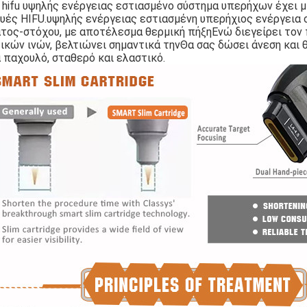
 hifu υψηλής ενέργειας εστιασμένο σύστημα υπερήχων έχει μ
υές HIFU.
υψηλής ενέργειας εστιασμένη υπερήχιος ενέργεια σ
τος-στόχου, με αποτέλεσμα θερμική πήξη
Ενώ διεγείρει τον
ικών ινών, βελτιώνει σημαντικά την
Θα σας δώσει άνεση και 
 παχουλό, σταθερό και ελαστικό.