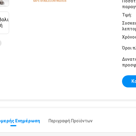
Ποσότ
παραγγ
Τιμή:
Συσκε
λεπτομ
Χρόνο
Όροι 
Δυνατ
προσφ
Κ
μερής Ενημέρωση
Περιγραφή Προϊόντων