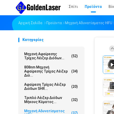
Σπίτι
Προϊόντα
Βί
Αρχική Σελίδα
Προϊόντα
Μηχανή Αδυνατίσματος HIFU
Κατηγορίες
Μηχανή Αφαίρεσης
(52)
Τρίχας Λέιζερ Διόδων...
808nm Μηχανή
Αφαίρεσης Τρίχας Λέιζερ
(34)
Διό...
Αφαίρεση Τρίχας Λέιζερ
(20)
Διόδων SHR...
Τριπλό Λέιζερ Διόδων
(32)
Μήκους Κύματος...
Μηχανή Αδυνατίσματος
(37)