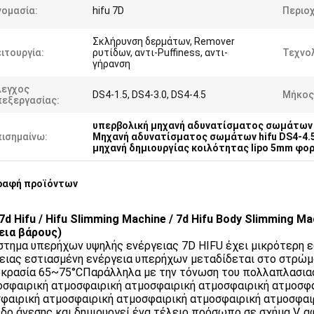
νομασία:
hifu 7D
Περιο
Σκλήρυνση δερμάτων, Remover
ιτουργία:
ρυτίδων, αντι-Puffiness, αντι-
Τεχνολ
γήρανση
λεγχος
DS4-1.5, DS4-3.0, DS4-4.5
Μήκος
πεξεργασίας:
υπερβολική μηχανή αδυνατίσματος σωμάτων 
πισημαίνω:
Μηχανή αδυνατίσματος σωμάτων hifu DS4-4.
μηχανή δημιουργίας κοιλότητας lipo 5mm φο
ραφή προϊόντων
 7d Hifu / Hifu Slimming Machine / 7d Hifu Body Slimming 
ια βάρους)
στημα υπερήχων υψηλής ενέργειας 7D HIFU έχει μικρότερη ε
ειας εστιασμένη ενέργεια υπερήχων μεταδίδεται στο στρώμ
κρασία 65~75°CΠαράλληλα με την τόνωση του πολλαπλασιασ
οσφαιρική ατμοσφαιρική ατμοσφαιρική ατμοσφαιρική ατμοσφ
φαιρική ατμοσφαιρική ατμοσφαιρική ατμοσφαιρική ατμοσφαι
δο άνεσης και δημιουργεί ένα τέλειο πρόσωπο σε σχήμα V, α