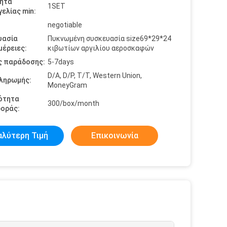
ητα
1SET
ελίας min:
negotiable
υασία
Πυκνωμένη συσκευασία size69*29*24
έρειες:
κιβωτίων αργιλίου αεροσκαφών
ς παράδοσης:
5-7days
D/A, D/P, T/T, Western Union,
πληρωμής:
MoneyGram
ότητα
300/box/month
οράς:
αλύτερη Τιμή
Επικοινωνία