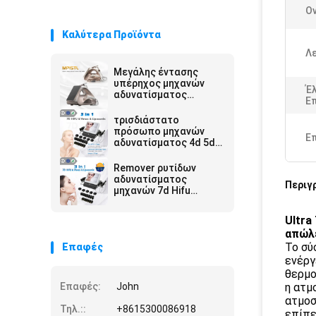
Ο
Καλύτερα Προϊόντα
Λε
Μεγάλης έντασης
υπέρηχος μηχανών
Έ
αδυνατίσματος
Ε
σώματος ABS 7d
κάθετος Hifu
τρισδιάστατο
πρόσωπο μηχανών
Ε
αδυνατίσματος 4d 5d
7d 8d Hifu που
ανυψώνει την αντι
Remover ρυτίδων
ρυτίδα
αδυνατίσματος
Περιγ
μηχανών 7d Hifu
Ultramage/7d Hifu
μηχανή 7d ομορφιάς
Ultra
Hifu
απώλε
Το σύ
Επαφές
ενέργ
θερμο
Επαφές:
John
η ατμ
ατμοσ
Τηλ.::
+8615300086918
επίπε