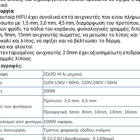
ικό.
υργία:
ευταία HIFU έχει συνολικά επτά ανιχνευτές που είναι πλήρω
όσωπο με 1,5 mm, 3,0 mm, 4,5 mm, διαμόρφωση του προτύπου,
ών φρύδι, τα πόδια του κοράκιου, φυσιολογικές γραμμές, διπ
m, 9mm, 13mm ανιχνευτής σώματος, να μειώσει το λίπος και 
καλί και λίπος, να σφίξει και να βελτιώσει το δέρμα,
α και γλουτοί
τενταρισμένος ανιχνευτής 2.0mm έχει αξιοσημείωτη επίδρα
ραμμές λίπους.
ιαγραφές:
ραφή
2D/3D Hi fu μηχανή
η
110V-130V / 60Hz, 220V-240V / 50Hz
η
200W
Πρότυπο: 3,0 mm, 4,5 mm
ός των φυσίγγων
Προαιρετικά: 6mm, 8mm, 10mm, 13mm, 16mm
ολισμοί από φυσίγγιο
10000 σφαίρες
 λειτουργίας
Τρόπος ψηφιακής εξόδου παλμού
ια
0.2J-2.0J (Διορθώσιμος: 0,1J/βήμα)