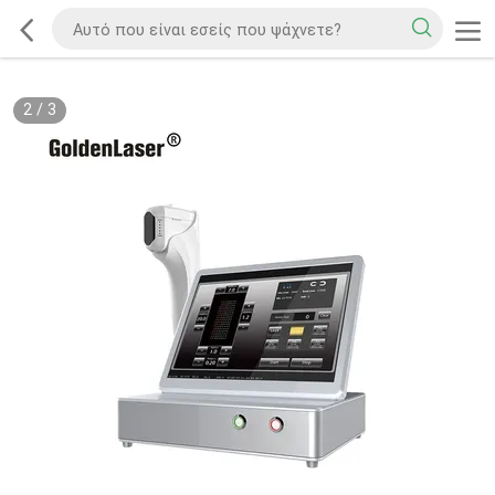
2
/
3