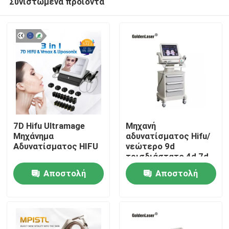
Συνιστώμενα προϊόντα
7D Hifu Ultramage
Μηχανή
Μηχάνημα
αδυνατίσματος Hifu/
Αδυνατίσματος HIFU
νεώτερο 9d
τρισδιάστατο 4d 7d
Σπίτι
Hifu Κορέα 12
Αποστολή
Αποστολή
πρόσωπο και σώμα
μηχανών γραμμών
Προϊόντα
ερώτησης
ερώτησης
Βίντεο