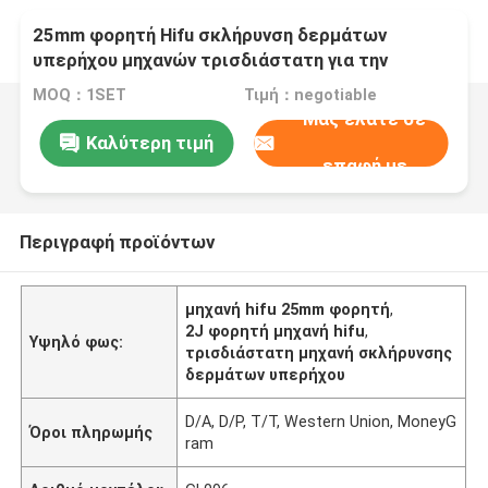
25mm φορητή Hifu σκλήρυνση δερμάτων
υπερήχου μηχανών τρισδιάστατη για την
εγχώρια χρήση
MOQ：1SET
Τιμή：negotiable
Μας ελάτε σε
Καλύτερη τιμή
επαφή με
Περιγραφή προϊόντων
μηχανή hifu 25mm φορητή
,
2J φορητή μηχανή hifu
,
Υψηλό φως:
τρισδιάστατη μηχανή σκλήρυνσης
δερμάτων υπερήχου
D/A, D/P, T/T, Western Union, MoneyG
Όροι πληρωμής
ram