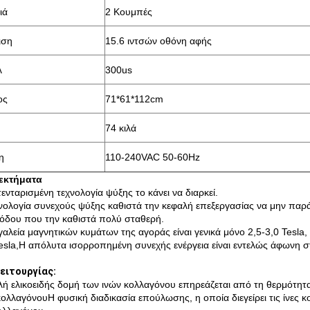
ιά
2 Κουμπές
ιση
15.6 ιντσών οθόνη αφής
λ
300us
ος
71*61*112cm
74 κιλά
η
110-240VAC 50-60Hz
εκτήματα
ενταρισμένη τεχνολογία ψύξης το κάνει να διαρκεί.
νολογία συνεχούς ψύξης καθιστά την κεφαλή επεξεργασίας να μην παρά
ξόδου που την καθιστά πολύ σταθερή.
γαλεία μαγνητικών κυμάτων της αγοράς είναι γενικά μόνο 2,5-3,0 Tesla,
Tesla,Η απόλυτα ισορροπημένη συνεχής ενέργεια είναι εντελώς άφωνη σ
λειτουργίας:
λή ελικοειδής δομή των ινών κολλαγόνου επηρεάζεται από τη θερμότητα
κολλαγόνουΗ φυσική διαδικασία επούλωσης, η οποία διεγείρει τις ίνες 