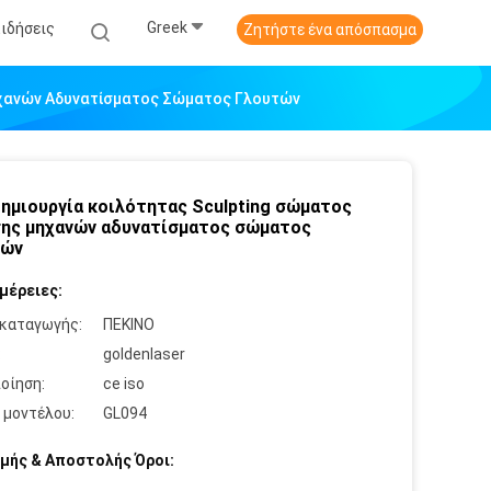
Greek
Ειδήσεις
Ζητήστε ένα απόσπασμα
ηχανών Αδυνατίσματος Σώματος Γλουτών
ημιουργία κοιλότητας Sculpting σώματος
ης μηχανών αδυνατίσματος σώματος
τών
μέρειες:
καταγωγής:
ΠΕΚΙΝΟ
:
goldenlaser
οίηση:
ce iso
 μοντέλου:
GL094
μής & Αποστολής Όροι: