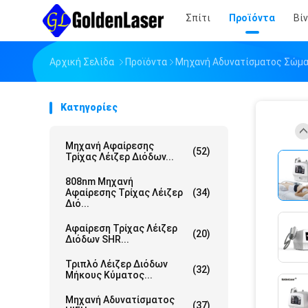
Σπίτι
Προϊόντα
Βί
Αρχική Σελίδα
Προϊόντα
Μηχανή Αδυνατίσματος Σώμ
Κατηγορίες
Μηχανή Αφαίρεσης
(52)
Τρίχας Λέιζερ Διόδων...
808nm Μηχανή
Αφαίρεσης Τρίχας Λέιζερ
(34)
Διό...
Αφαίρεση Τρίχας Λέιζερ
(20)
Διόδων SHR...
Τριπλό Λέιζερ Διόδων
(32)
Μήκους Κύματος...
Μηχανή Αδυνατίσματος
(37)