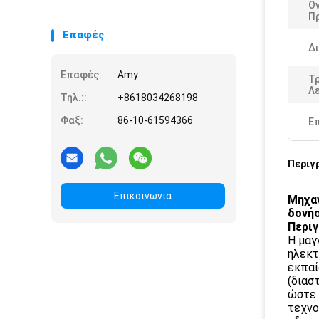
Ο
Π
Επαφές
Δι
Επαφές:
Amy
Τ
Λε
Τηλ.::
+8618034268198
Φαξ:
86-10-61594366
Ε
Περιγ
Επικοινωνία
Μηχαν
δονή
Περιγ
Η μαγ
ηλεκτ
εκπαί
(διασ
ώστε 
τεχνο