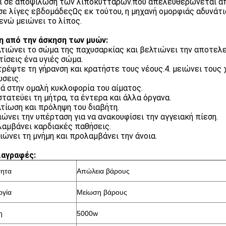
ί σε αποψίλωση των λιποκυττάρων.που απελευθερώνεται απ
σε λίγες εβδομάδεςΩς εκ τούτου, η μηχανή ομορφιάς αδυνάτισ
 ενώ μειώνει το λίπος.
 από την άσκηση των μυών:
λτιώνει το σώμα της παχυσαρκίας και βελτιώνει την αποτελ
τίσεις ένα υγιές σώμα.
ρέψτε τη γήρανση και κρατήστε τους νέους.4. μειώνει τους 
σεις.
ά στην ομαλή κυκλοφορία του αίματος.
τατεύει τη μήτρα, τα έντερα και άλλα όργανα.
λτίωση και πρόληψη του διαβήτη.
ιώνει την υπέρταση για να ανακουφίσει την αγγειακή πίεση.
αμβάνει καρδιακές παθήσεις.
ιώνει τη μνήμη και προλαμβάνει την άνοια.
ιαγραφές:
τητα
Απώλεια βάρους
ργία
Μείωση βάρους
η
5000w