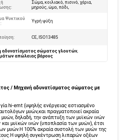
χή
Σώμα, κοιλιακό, πισινό, χέρια,
ωσης:
μηρούς, ώμο, πόδι,
μα Ψυκτικού
Υγρή ψύξη
:
ποίηση:
CE, ISO13485
ή αδυνατίσματος σώματος γλουτών
,
ωμάτων απώλειας βάρους
τος / Μηχανή αδυνατίσματος σώματος με
γία hi-emt (υψηλής ενέργειας εστιασμένο
 αυτολόγων μυών,και πραγματοποιεί ακραία
 μυών, δηλαδή, την ανάπτυξη των μυϊκών ινών
και μυϊκών ινών (υποπλασία των μυών), έτσι
των μυών.Η 100% ακραία συστολή των μυών της
πους.Η υψηλή συγκέντρωση λιπαρών οξέων