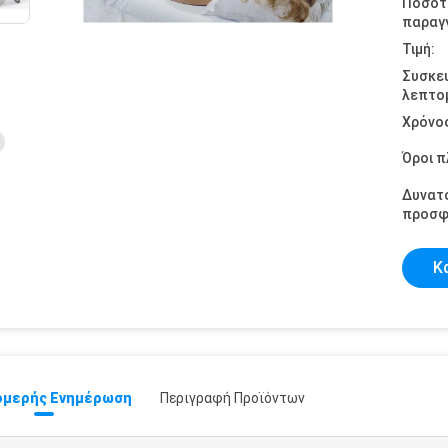
Ποσότ
παραγγ
Τιμή:
Συσκε
λεπτομ
Χρόνο
Όροι 
Δυνατ
προσφ
Κ
μερής Ενημέρωση
Περιγραφή Προϊόντων