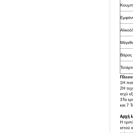
Κουμπ
Εμφάν
Αλκοό
Μέγεθ
Βάρος
Τετάρτ
Πλεον
1Η πατ
2Η τεχ
ισχύ ε
3Τα ερ
και 7 
Αρχή 
Η τριπ
ιστού 