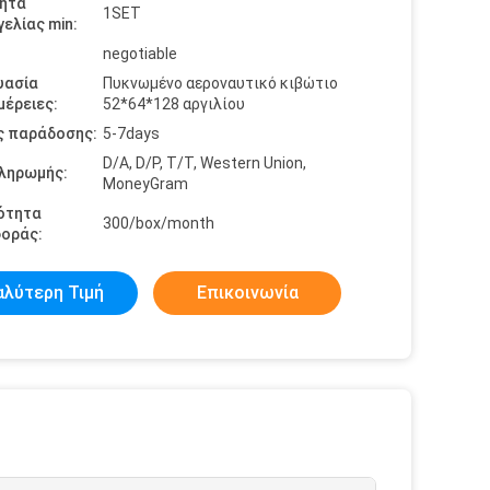
ητα
1SET
ελίας min:
negotiable
υασία
Πυκνωμένο αεροναυτικό κιβώτιο
έρειες:
52*64*128 αργιλίου
ς παράδοσης:
5-7days
D/A, D/P, T/T, Western Union,
πληρωμής:
MoneyGram
ότητα
300/box/month
οράς:
αλύτερη Τιμή
Επικοινωνία