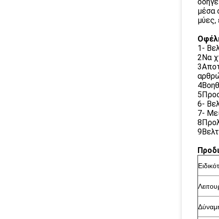
οδηγε
μέσα 
μύες,
Οφέλη
1- Βε
2Να χ
3Αποτ
αρθρώ
4Βοηθ
5Προσ
6- Βε
7- Με
8Προλ
9Βελτ
Προδ
Ειδικό
Λειτου
Δύναμ