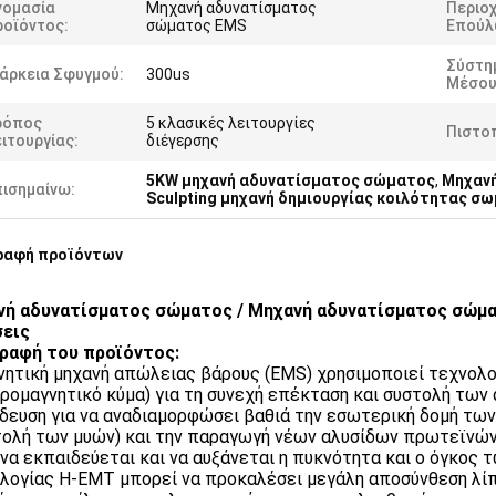
νομασία
Μηχανή αδυνατίσματος
Περιο
ροϊόντος:
σώματος EMS
Επούλ
Σύστη
άρκεια Σφυγμού:
300us
Μέσου
ρόπος
5 κλασικές λειτουργίες
Πιστο
ιτουργίας:
διέγερσης
5KW μηχανή αδυνατίσματος σώματος
,
Μηχαν
πισημαίνω:
Sculpting μηχανή δημιουργίας κοιλότητας σ
ραφή προϊόντων
ή αδυνατίσματος σώματος / Μηχανή αδυνατίσματος σώμα
σεις
ραφή του προϊόντος:
νητική μηχανή απώλειας βάρους (EMS) χρησιμοποιεί τεχνολο
ρομαγνητικό κύμα) για τη συνεχή επέκταση και συστολή των
δευση για να αναδιαμορφώσει βαθιά την εσωτερική δομή των
τολή των μυών) και την παραγωγή νέων αλυσίδων πρωτεϊνών 
να εκπαιδεύεται και να αυξάνεται η πυκνότητα και ο όγκος 
λογίας H-EMT μπορεί να προκαλέσει μεγάλη αποσύνθεση λί