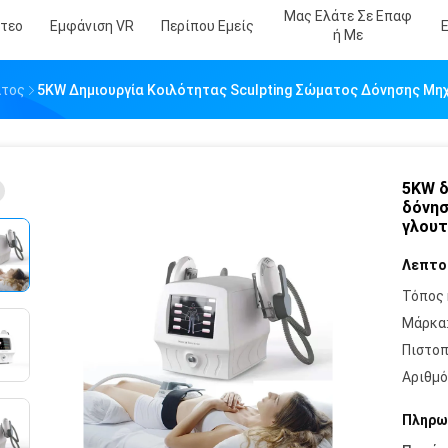
Μας Ελάτε Σε Επαφ
ντεο
Εμφάνιση VR
Περίπου Εμείς
Ή Με
ατος
5KW Δημιουργία Κοιλότητας Sculpting Σώματος Δόνησης Μ
5KW δ
δόνησ
γλου
Λεπτο
Τόπος 
Μάρκα
Πιστοπ
Αριθμό
Πληρω