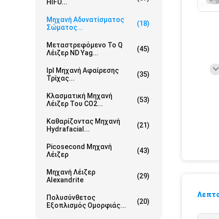
HIFU...
Μηχανή Αδυνατίσματος
(18)
Σώματος...
Μεταστρεφόμενο Το Q
(45)
Λέιζερ ND Yag...
Ipl Μηχανή Αφαίρεσης
(35)
Τρίχας...
Κλασματική Μηχανή
(53)
Λέιζερ Του CO2...
Καθαρίζοντας Μηχανή
(21)
Hydrafacial...
Picosecond Μηχανή
(43)
Λέιζερ
Μηχανή Λέιζερ
(29)
Alexandrite
Λεπτο
Πολυσύνθετος
(20)
Εξοπλισμός Ομορφιάς...