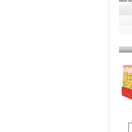
ινών κ