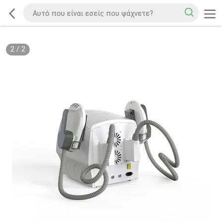
2
/
2