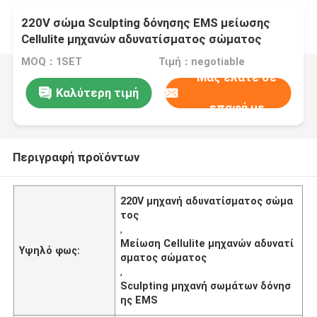
220V σώμα Sculpting δόνησης EMS μείωσης
Cellulite μηχανών αδυνατίσματος σώματος
MOQ：1SET
Τιμή：negotiable
Μας ελάτε σε
Καλύτερη τιμή
επαφή με
Περιγραφή προϊόντων
220V μηχανή αδυνατίσματος σώμα
τος
,
Μείωση Cellulite μηχανών αδυνατί
Υψηλό φως:
σματος σώματος
,
Sculpting μηχανή σωμάτων δόνησ
ης EMS