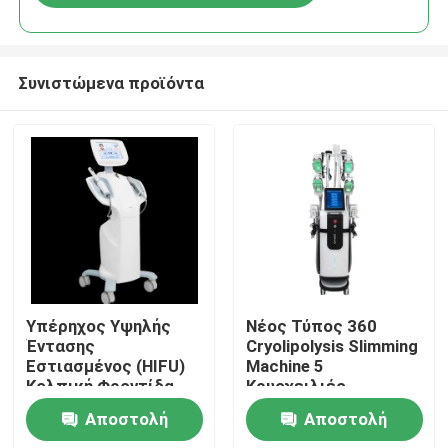
Συνιστώμενα προϊόντα
Σπίτι
Υπέρηχος Υψηλής
Νέος Τύπος 360
Έντασης
Cryolipolysis Slimming
Εστιασμένος (HIFU)
Machine 5
Προϊόντα
Κολπική Φροντίδα
Κρυοχειλιές
Αναζωογόνηση
Κρυοθεραπεία
Αποστολή
Αποστολή
Σύσφιξη Κόλπου
Σχηματισμός
Βίντεο
Σώματος 40K