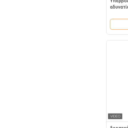
Υπερβολ
αδυνατί
4.5 Hif
κοιλότη