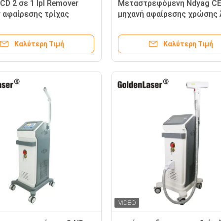
CD 2 σε 1 Ipl Remover
Μεταστρεφόμενη Ndyag C
 αφαίρεσης τρίχας
μηχανή αφαίρεσης χρώσης 
του προσώπου μηχανή
πιστοποιητικών 1064nm το
Καλύτερη Τιμή
Καλύτερη Τιμή