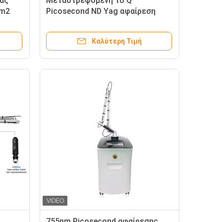
χας
Μεταστρεφόμενη το Q
Cm2
Picosecond ND Yag αφαίρεση
δερματοστιξιών λέιζερ ακρίβειας
χρωστικών ουσιών μηχανών
Καλύτερη Τιμή
λέιζερ
755nm Picosecond αφαίρεσης