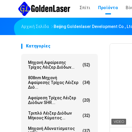
Σπίτι
Προϊόντα
Βί
Αρχική Σελίδα
Beijing Goldenlaser Development Co., L
Κατηγορίες
Μηχανή Αφαίρεσης
(52)
Τρίχας Λέιζερ Διόδων...
808nm Μηχανή
Αφαίρεσης Τρίχας Λέιζερ
(34)
Διό...
Αφαίρεση Τρίχας Λέιζερ
(20)
Διόδων SHR...
Τριπλό Λέιζερ Διόδων
(32)
Μήκους Κύματος...
Μηχανή Αδυνατίσματος
(37)