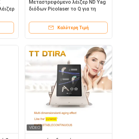
E
Μεταστρεφόμενο λέιζερ ND Yag
λέιζερ
διόδων Picolaser το Q για τη
 Q
σκοτεινή αφαίρεση 700mj
AC220V τυφλοπόντικων
Καλύτερη Τιμή
δερμάτων