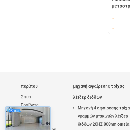
μεταστρ
δερματο
ND Yag 
το Q
περίπου
μηχανή αφαίρεσης τρίχας
Σπίτι
λέιζερ διόδων
Προϊόντα
Μηχανή 4 αφαίρεσης τρίχ
Περίπου εμείς
γραμμών μπικινιών λέιζερ
Ειδήσεις
διόδων 20HZ 808nm οικεία
Χάρτης ιστότοπου