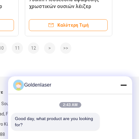
ρ
χρωστικών ουσιών λέιζερ
ανυψωτική συσκευή προσώπου
μηχανών 532nm φορητή
Καλύτερη Τιμή
10
11
12
>
>>
Goldenlaser
τε
Στείλτε μας μήνυμα
 South Third
2:43 AM
d, Fengtai
Good day, what product are you looking 
νο Κίνα.
for?
88