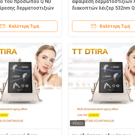
το του προσώπου Q ND
αφαίρεση δερματοστιξιών 
ίρεσης δερματοστιξιών
διακοπτών λέιζερ 532nm Q
1064nm 8080nm
Yag υψηλής δύναμης σφυγ
ρεφόμενο
12ns 755nm
Καλύτερη Τιμή
Καλύτερη Τιμή