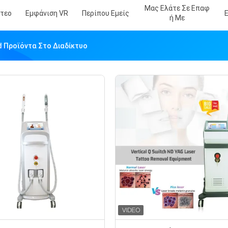
Μας Ελάτε Σε Επαφ
ντεο
Εμφάνιση VR
Περίπου Εμείς
Ή Με
td Προϊόντα Στο Διαδίκτυο