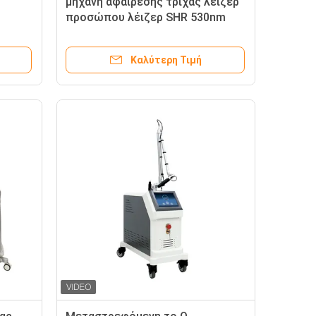
μηχανή αφαίρεσης τρίχας λέιζερ
προσώπου λέιζερ SHR 530nm
590nm Elight Ipl RF
d 7d
Καλύτερη Τιμή