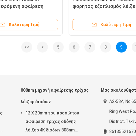
εφόμενη αφαίρεση
φορητός εξοπλισμός λέιζε
στιξιών λέιζερ λέιζερ
αφαίρεσης δερματοστιξιών
μηχανών 1064nm λέιζερ
μηχανών λέιζερ
Καλύτερη Τιμή
Καλύτερη Τιμή
<<
<
5
6
7
8
9
808nm μηχανή αφαίρεσης τρίχας
Μας ακολουθήσ
A2-53A, No.65
λέιζερ διόδων
Ring West Roa
ας
12 X 20mm του προσώπου
αφαίρεση τρίχας οθόνης
District, Πεκί
λέιζερ 4K διόδων 808nm
86135521670