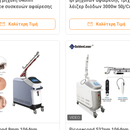
 μηχανή 640nm
Ipl μηχανών αφαίρεσης τρί
ce συσκευών αφαίρεσης
λέιζερ διόδων 3000w 50j/
πάγου 2000W Shr Ipl
Elight SHR μόνιμο Remover
Καλύτερη Τιμή
Καλύτερη Τιμή
cond 8mm 1064nm
Picosecond 532nm 1064nm