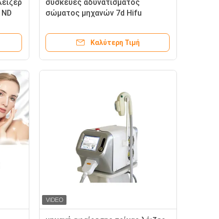
λέιζερ
συσκευές αδυνατίσματος
 ND
σώματος μηχανών 7d Hifu
μού
αδυνατίσματος 4.5mm
υπερβολικές 4MHz HIFU φορητές
Καλύτερη Τιμή