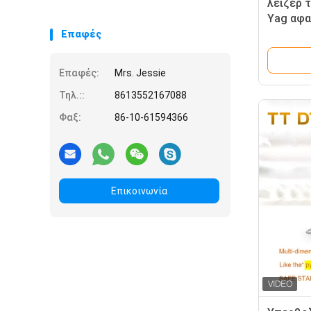
λέιζερ 
Yag αφα
λέιζερ 
Επαφές
μεταστ
Επαφές:
Mrs. Jessie
Τηλ.::
8613552167088
Φαξ:
86-10-61594366
Επικοινωνία