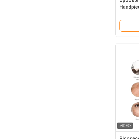
δροσερή
Handpie
τρίχας 
Picose