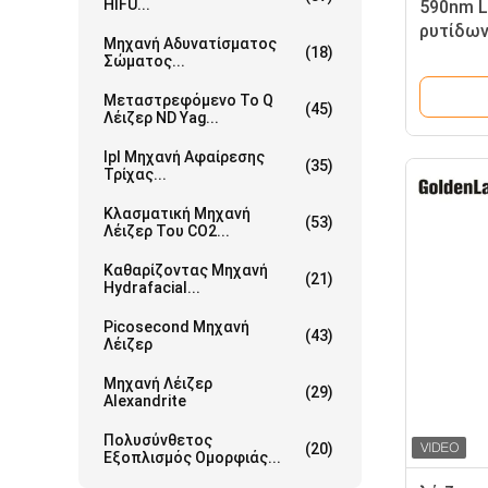
HIFU...
590nm L
ρυτίδων
Μηχανή Αδυνατίσματος
(18)
λέιζερ 
Σώματος...
Μεταστρεφόμενο Το Q
(45)
Λέιζερ ND Yag...
Ipl Μηχανή Αφαίρεσης
(35)
Τρίχας...
Κλασματική Μηχανή
(53)
Λέιζερ Του CO2...
Καθαρίζοντας Μηχανή
(21)
Hydrafacial...
Picosecond Μηχανή
(43)
Λέιζερ
Μηχανή Λέιζερ
(29)
Alexandrite
Πολυσύνθετος
(20)
Εξοπλισμός Ομορφιάς...