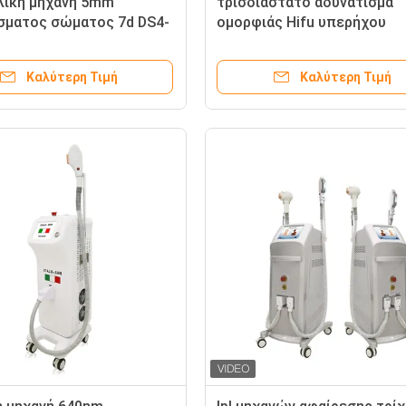
ική μηχανή 5mm
τρισδιάστατο αδυνάτισμα
σματος σώματος 7d DS4-
ομορφιάς Hifu υπερήχου
u φορητή δημιουργία
σώματος μηχανών Hifu
τας Lipo
ανελκυστήρων προσώπου 4
Καλύτερη Τιμή
Καλύτερη Τιμή