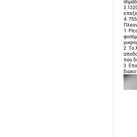
σημάδ
3.132
επεξε
4. 75
Πλεον
1. Pi
φυσήμ
μικρο
2. Το
αποδο
που δ
3. Επ
διακο