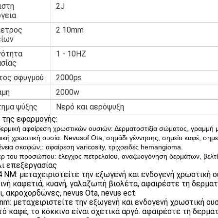
ιστη
2J
γεια
μετρος
2 10mm
είων
νότητα
1 - 10HZ
ασίας
τος σφυγμού
2000ps
αμη
2000w
τημα ψύξης
Νερό και αερόψυξη
 της εφαρμογής:
ερμική αφαίρεση χρωστικών ουσιών: Δερματοστιξία σώματος, γραμμή μα
μική χρωστική ουσία: Nevusof Ota, σημάδι γέννησης, σημείο καφέ, σημεί
ένεια σκαφών;: αφαίρεση varicosity, τριχοειδές hemangioma.
ζερ του προσώπου: έλεγχος πετρελαίου, αναζωογόνηση δερμάτων, βελ
ι επεξεργασίας
4 NM: μεταχειριστείτε την εξωγενή και ενδογενή χρωστική ο
ινή καφετιά, κυανή, γαλαζωπή βιολέτα, αφαιρέστε τη δερματο
ι, ακροχορδώνες, nevus Ota, nevus ect.
2nm: μεταχειριστείτε την εξωγενή και ενδογενή χρωστική ου
τό καφέ, το κόκκινο είναι σχετικά αργό. αφαιρέστε τη δερματ