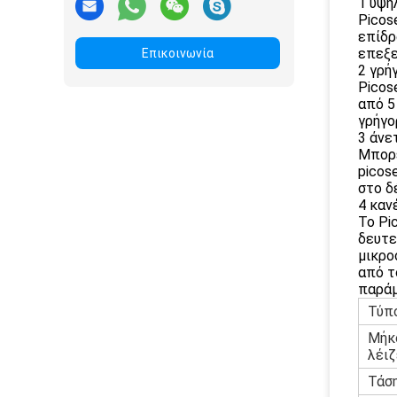
1 υψη
Picos
επίδρ
επεξε
Επικοινωνία
2 γρή
Picos
από 5
γρήγο
3 άνε
Μπορε
picos
στο δ
4 καν
Το Pi
δευτε
μικρο
από τ
παράμ
Τύπ
Μήκ
λέι
Τάσ