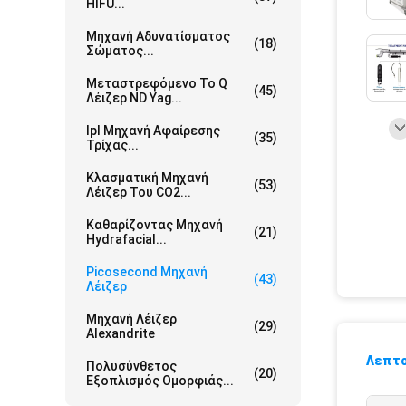
HIFU...
Μηχανή Αδυνατίσματος
(18)
Σώματος...
Μεταστρεφόμενο Το Q
(45)
Λέιζερ ND Yag...
Ipl Μηχανή Αφαίρεσης
(35)
Τρίχας...
Κλασματική Μηχανή
(53)
Λέιζερ Του CO2...
Καθαρίζοντας Μηχανή
(21)
Hydrafacial...
Picosecond Μηχανή
(43)
Λέιζερ
Μηχανή Λέιζερ
(29)
Alexandrite
Λεπτο
Πολυσύνθετος
(20)
Εξοπλισμός Ομορφιάς...