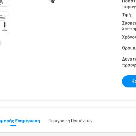
Ποσότ
παραγγ
Τιμή:
Συσκε
λεπτομ
Χρόνο
Όροι 
Δυνατ
προσφ
Κ
μερής Ενημέρωση
Περιγραφή Προϊόντων