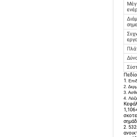
Μέγ
ενέρ
Διά
σημ
Συχ
εργ
Πλά
Δύν
Σύσ
Πεδίο
1.
Επιδ
2. Δερ
3. Ασθ
4. Λέι
Κεφάλ
1,106
σκοτε
σημάδ
2. 53
ανοικ