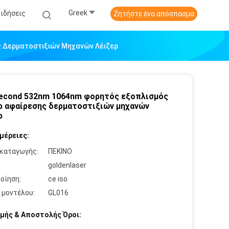
Greek
Ειδήσεις
Ζητήστε ένα απόσπασμα
ς Δερματοστιξιών Μηχανών Λέιζερ
econd 532nm 1064nm φορητός εξοπλισμός
ρ αφαίρεσης δερματοστιξιών μηχανών
ρ
μέρειες:
καταγωγής:
ΠΕΚΙΝΟ
:
goldenlaser
οίηση:
ce iso
 μοντέλου:
GL016
μής & Αποστολής Όροι: