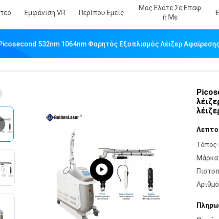
Μας Ελάτε Σε Επαφ
ντεο
Εμφάνιση VR
Περίπου Εμείς
Ή Με
Picosecond 532nm 1064nm Φορητός Εξοπλισμός Λέιζερ Αφαίρεση
Picos
λέιζε
λέιζε
Λεπτο
Τόπος 
Μάρκα
Πιστοπ
Αριθμό
Πληρω