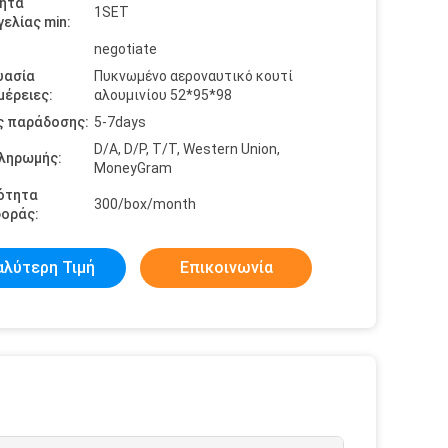
ητα
1SET
ελίας min:
negotiate
υασία
Πυκνωμένο αεροναυτικό κουτί
έρειες:
αλουμινίου 52*95*98
ς παράδοσης:
5-7days
D/A, D/P, T/T, Western Union,
πληρωμής:
MoneyGram
ότητα
300/box/month
οράς:
αλύτερη Τιμή
Επικοινωνία