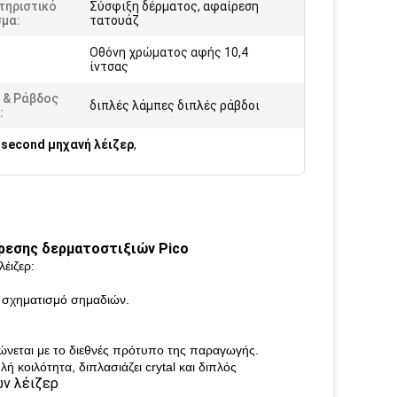
τηριστικό
Σύσφιξη δέρματος, αφαίρεση
σμα:
τατουάζ
Οθόνη χρώματος αφής 10,4
:
ίντσας
 & Ράβδος
διπλές λάμπες διπλές ράβδοι
:
osecond μηχανή λέιζερ
,
ίρεσης δερματοστιξιών Pico
έιζερ:
ο σχηματισμό σημαδιών.
ώνεται με το διεθνές πρότυπο της παραγωγής.
 κοιλότητα, διπλασιάζει crytal και διπλός
ών λέιζερ