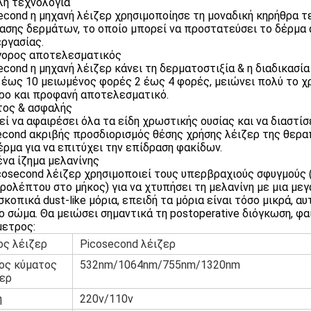
λή τεχνολογία
econd η μηχανή λέιζερ χρησιμοποίησε τη μοναδική κηρήθρα τε
ασης δερμάτων, το οποίο μπορεί να προστατεύσει το δέρμα α
ργασίας.
γορος αποτελεσματικός
econd η μηχανή λέιζερ κάνει τη δερματοστιξία & η διαδικασ
 έως 10 μειωμένος φορές 2 έως 4 φορές, μειώνει πολύ το χ
ρο και προφανή αποτελεσματικό.
τος & ασφαλής
ί να αφαιρέσει όλα τα είδη χρωστικής ουσίας και να διαστίσ
econd ακριβής προσδιορισμός θέσης χρήσης λέιζερ της θεραπ
έρμα για να επιτύχει την επίδραση φακίδων.
ένα ίζημα μελανίνης
cosecond λέιζερ χρησιμοποιεί τους υπερβραχιούς σφυγμούς
ρολέπτου στο μήκος) για να χτυπήσει τη μελανίνη με μια μεγ
σκοπικά dust-like μόρια, επειδή τα μόρια είναι τόσο μικρά,
ο σώμα. Θα μειώσει σημαντικά τη postoperative διόγκωση, φα
ετρος:
ος λέιζερ
Picosecond λέιζερ
ος κύματος
532nm/1064nm/755nm/1320nm
ζερ
η
220v/110v