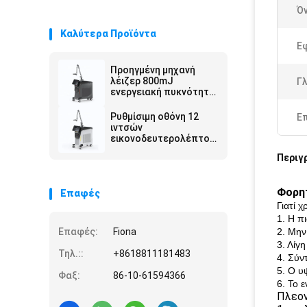
Ό
Καλύτερα Προϊόντα
Ε
Προηγμένη μηχανή
λέιζερ 800mJ
Γ
ενεργειακή πυκνότητα
ρυθμιζόμενη ακτίνα
στόχευσης
Ρυθμίσιμη οθόνη 12
Ε
ιντσών
εικονοδευτερολέπτου
λέιζερ 100-2000J Cm2
Περιγ
Ηλεκτρική ισχύς για
ακριβή εργασία
Φορητ
Επαφές
Γιατί 
1. Η π
Επαφές:
Fiona
2. Μην
3. Λίγ
Τηλ.::
+8618811181483
4. Σύν
5. Ο υ
Φαξ:
86-10-61594366
6. Το 
Πλεον