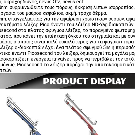
ι, ακροχορδώνες, nevus Ota, nevus ect.
0nm: συρρικνωθείτε τους πόρους, έκκριση λιπών ισορροπίας,
ργασία του μαύρου κεφαλιού, ακμή, τραχύ δέρμα.
5nm: επαγγελματίας για την αφαίρεση χρωστικών ουσιών, α
εκτήματα λέιζερ Pico έναντι του λέιζερ ND-Yag διακοπτών 
cosecond στο πλάτος σφυγμού λέιζερ, το παραγμένο φωτομη
ατος, που κάνει την επέκταση όγκου του στιγμιαία και με σ
μόρια, ο οποίος είναι πολύ ευκολότερος για τα φαγοκύτταρα 
 λέιζερ q-διακοπτών έχει ένα πλάτος σφυγμού 5ns ή περισσό
τικό έναντι Picosecond του λέιζερ, δημιουργεί τα μεγάλα μό
ιασκορπίζει η ενέργεια πηγαίνει προς να περιβάλει τον ιστό,
ομένως, Picosecond το λέιζερ παρέχει την αποτελεσματικότ
πτών.