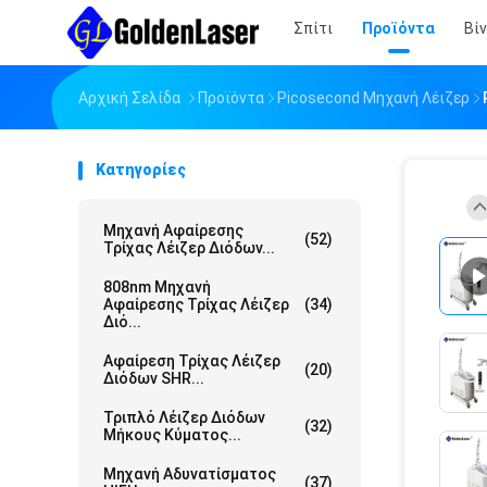
Σπίτι
Προϊόντα
Βί
Αρχική Σελίδα
Προϊόντα
Picosecond Μηχανή Λέιζερ
Κατηγορίες
Μηχανή Αφαίρεσης
(52)
Τρίχας Λέιζερ Διόδων...
808nm Μηχανή
Αφαίρεσης Τρίχας Λέιζερ
(34)
Διό...
Αφαίρεση Τρίχας Λέιζερ
(20)
Διόδων SHR...
Τριπλό Λέιζερ Διόδων
(32)
Μήκους Κύματος...
Μηχανή Αδυνατίσματος
(37)