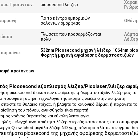
Χαρακ
νομα Προϊόντων:
picosecond λέιζερ
Γνώρι
Για το κέντρο εμπορικών,
φαρμογή:
Οθόνη
σαλονιών ομορφιάς
Γλώσσες που προσαρμόζονται
Λάμπα
λώσσα:
πολυ
Λέιζερ
532nm Picosecond μηχανή λέιζερ
,
1064nm pic
πισημαίνω:
Φορητή μηχανή αφαίρεσης δερματοστιξιών
ραφή προϊόντων
ός Picosecond εξοπλισμός λέιζερ/Picolaser/λέιζερ αφα
χρήση picosecond διακοπτών αφαίρεσης q δερματοστιξιών λέιζέρ μας το λ
ιό πρόσφατη υψηλή τεχνολογία της έκρηξης λέιζερ στην αστραπή.
 σπάστε το θυλάκιο τρίχας, ή βλάψτε το κανονικό δέρμα, ή παράγετε τ
η αίσθηση του πόνου, αναισθησία είναι περιττή.
τομος χρόνος θεραπείας και εύκολη λειτουργία.
ψηλός - ελεγχόμενο ποιότητα λέιζερ στερεάς κατάστασης που συμμορφ
ενεργό Q-switched μεγάλο λέιζερ ND yag, σύντομο πλάτος σφυγμού, διπλή
εκτήματα picosecond της μηχανής αφαίρεσης δερματοστιξι