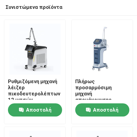
Συνιστώμενα προϊόντα
Ρυθμιζόμενη μηχανή
Πλήρως
λέιζερ
προσαρμόσιμη
πικοδευτερολέπτων
μηχανή
Σπίτι
12 ιντσών
απομάκρυνσης
τατουάζ με λέιζερ
Αποστολή
Αποστολή
Picosecond 100-
Προϊόντα
2000J/Cm2 Εξόραση
ερώτησης
ερώτησης
Βίντεο