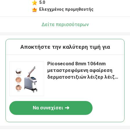
5.0
Ελεγχμένος προμηθευτής
Δείτε περισσότερων
Αποκτήστε την καλύτερη τιμή για
Picosecond 8mm 1064nm
μεταστρεφόμενη αφαίρεση
δερματοστιξιών λέιζερ λέιζερ
ND Yag μηχανών 1064nm λέιζερ
το Q
Να συνεχίσει