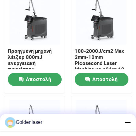
Εμφάνιση VR
Περίπου εμείς
Προηγμένη μηχανή
100-2000J/cm2 Max
Γύρος εργοστασίων
λέιζερ 800mJ
2mm-10mm
ενεργειακή
Picosecond Laser
πυκνότητα
Machine με οθόνη 12
Ποιοτικός έλεγχος
ρυθμιζόμενη ακτίνα
ιντσών
Αποστολή
Αποστολή
στόχευσης
ερώτησης
ερώτησης
Μας ελάτε σε επαφή με
Ειδήσεις
Goldenlaser
Ζητήστε ένα απόσπασμα