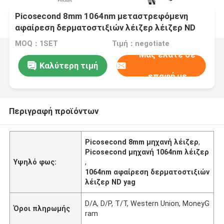
Picosecond 8mm 1064nm μεταστρεφόμενη
αφαίρεση δερματοστιξιών λέιζερ λέιζερ ND
Yag μηχανών 1064nm λέιζερ το Q
MOQ：1SET
Τιμή：negotiate
Μας ελάτε σε
Καλύτερη τιμή
επαφή με
Περιγραφή προϊόντων
Picosecond 8mm μηχανή λέιζερ
,
Picosecond μηχανή 1064nm λέιζερ
Υψηλό φως:
,
1064nm αφαίρεση δερματοστιξιών
λέιζερ ND yag
D/A, D/P, T/T, Western Union, MoneyG
Όροι πληρωμής
ram