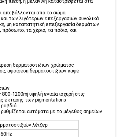
άλη πίεση, η μελανίνη καταστρέφεται στα
αι αποβάλλονται από το σώμα.
ς και των λιγότερων επεξεργασιών συνολικά.
γική, μη καταπατητική επεξεργασία δερμάτων
 πρόσωπο, τα χέρια, τα πόδια, και
αίρεση δερματοστιξιών χρώματος
νος, αφαίρεση δερματοστιξιών καφέ
σιών
800-1200mj υψηλή ενιαία ισχυρή στις
ης έκτασης των pigmentations
 ραβδιά.
 ρυθμίζεται αυτόματα με το μέγεθος σημείων
ερματοστιξιών λέιζερ
/60Hz