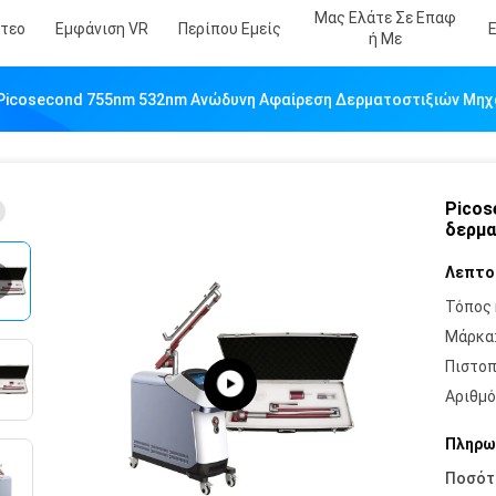
Μας Ελάτε Σε Επαφ
ντεο
Εμφάνιση VR
Περίπου Εμείς
Ή Με
Picosecond 755nm 532nm Ανώδυνη Αφαίρεση Δερματοστιξιών Μηχ
Picos
δερμα
Λεπτο
Τόπος 
Μάρκα
Πιστοπ
Αριθμό
Πληρω
Ποσότ