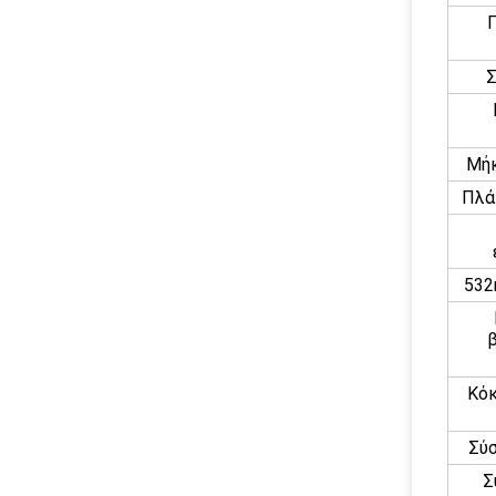
Σ
Μήκ
Πλά
532
Κόκ
Σύ
Σ