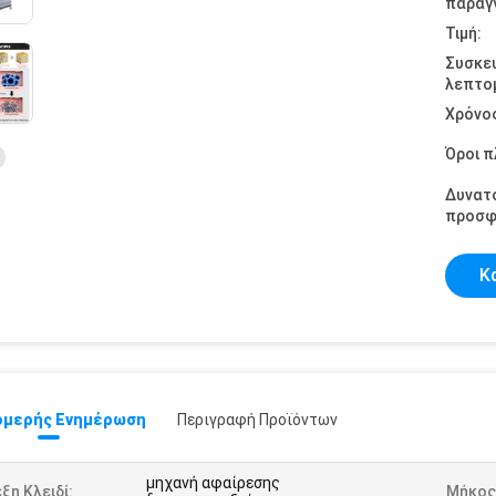
παραγγ
Τιμή:
Συσκε
λεπτομ
Χρόνο
Όροι 
Δυνατ
προσφ
Κ
μερής Ενημέρωση
Περιγραφή Προϊόντων
μηχανή αφαίρεσης
ξη Κλειδί:
Μήκος