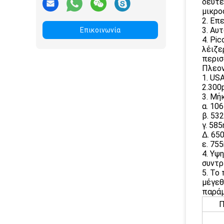
δευτε
μικρο
2. Επ
3. Αυ
Επικοινωνία
4. Pi
λέιζε
περισ
Πλεον
1. US
2.300
3. Μή
α. 10
β. 53
γ. 58
Δ. 65
ε. 75
4. Υψ
συντρ
5. Το
μέγεθ
παράμ
Π