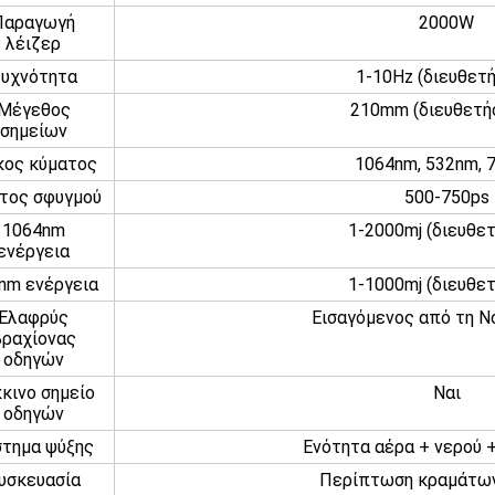
Παραγωγή
2000W
λέιζερ
υχνότητα
1-10Hz (διευθετή
Μέγεθος
210mm (διευθετή
σημείων
ος κύματος
1064nm, 532nm, 
τος σφυγμού
500-750ps
1064nm
1-2000mj (διευθετ
ενέργεια
nm ενέργεια
1-1000mj (διευθετ
Ελαφρύς
Εισαγόμενος από τη Ν
βραχίονας
οδηγών
κινο σημείο
Ναι
οδηγών
στημα ψύξης
Ενότητα αέρα + νερού 
υσκευασία
Περίπτωση κραμάτων