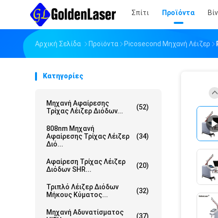
Σπίτι
Προϊόντα
Βί
Αρχική Σελίδα
Προϊόντα
Picosecond Μηχανή Λέιζερ
Κατηγορίες
Μηχανή Αφαίρεσης
(52)
Τρίχας Λέιζερ Διόδων...
808nm Μηχανή
Αφαίρεσης Τρίχας Λέιζερ
(34)
Διό...
Αφαίρεση Τρίχας Λέιζερ
(20)
Διόδων SHR...
Τριπλό Λέιζερ Διόδων
(32)
Μήκους Κύματος...
Μηχανή Αδυνατίσματος
(37)