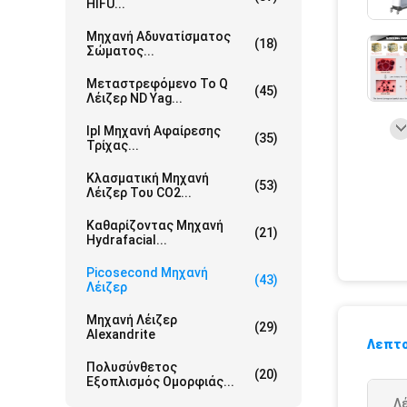
HIFU...
Μηχανή Αδυνατίσματος
(18)
Σώματος...
Μεταστρεφόμενο Το Q
(45)
Λέιζερ ND Yag...
Ipl Μηχανή Αφαίρεσης
(35)
Τρίχας...
Κλασματική Μηχανή
(53)
Λέιζερ Του CO2...
Καθαρίζοντας Μηχανή
(21)
Hydrafacial...
Picosecond Μηχανή
(43)
Λέιζερ
Μηχανή Λέιζερ
(29)
Alexandrite
Λεπτο
Πολυσύνθετος
(20)
Εξοπλισμός Ομορφιάς...
Λέ