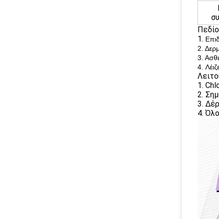
σ
Πεδίο
1.
Επιδ
2. Δερ
3. Ασθ
4. Λέι
Λειτο
1. Chl
2. Ση
3. Δέ
4. Όλ