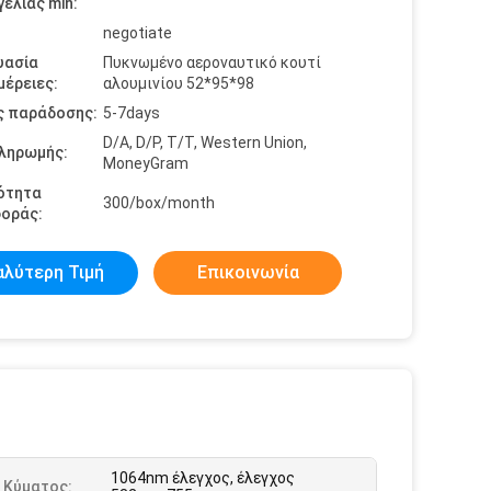
ελίας min:
negotiate
υασία
Πυκνωμένο αεροναυτικό κουτί
έρειες:
αλουμινίου 52*95*98
ς παράδοσης:
5-7days
D/A, D/P, T/T, Western Union,
πληρωμής:
MoneyGram
ότητα
300/box/month
οράς:
αλύτερη Τιμή
Επικοινωνία
1064nm έλεγχος, έλεγχος
 Κύματος: