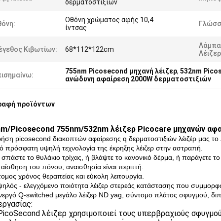
δερματοστιξιών
Οθόνη χρώματος αφής 10,4
θόνη:
Γλώσσ
ίντσας
Λάμπα
έγεθος Κιβωτίων:
68*112*122cm
Λέιζερ
755nm Picosecond μηχανή λέιζερ
,
532nm Pico
πισημαίνω:
ανώδυνη αφαίρεση 2000W δερματοστιξιών
ραφή προϊόντων
m/Picosecond 755nm/532nm λέιζερ Picocare μηχανών αφα
χρήση picosecond διακοπτών αφαίρεσης q δερματοστιξιών λέιζέρ μας το λ
ιό πρόσφατη υψηλή τεχνολογία της έκρηξης λέιζερ στην αστραπή.
 σπάστε το θυλάκιο τρίχας, ή βλάψτε το κανονικό δέρμα, ή παράγετε τ
η αίσθηση του πόνου, αναισθησία είναι περιττή.
τομος χρόνος θεραπείας και εύκολη λειτουργία.
ψηλός - ελεγχόμενο ποιότητα λέιζερ στερεάς κατάστασης που συμμορφ
ενεργό Q-switched μεγάλο λέιζερ ND yag, σύντομο πλάτος σφυγμού, διπλή
εργασίας:
 PicoSecond λέιζερ χρησιμοποιεί τους υπερβραχιούς σφυγμο