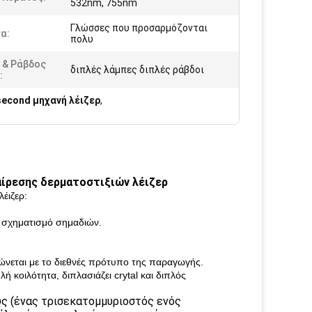
532nm, 755nm
Γλώσσες που προσαρμόζονται
α:
πολυ
 & Ράβδος
διπλές λάμπες διπλές ράβδοι
:
second μηχανή λέιζερ
,
ίρεσης δερματοστιξιών λέιζερ
έιζερ:
ο σχηματισμό σημαδιών.
ώνεται με το διεθνές πρότυπο της παραγωγής.
 κοιλότητα, διπλασιάζει crytal και διπλός
ύς (ένας τρισεκατομμυριοστός ενός