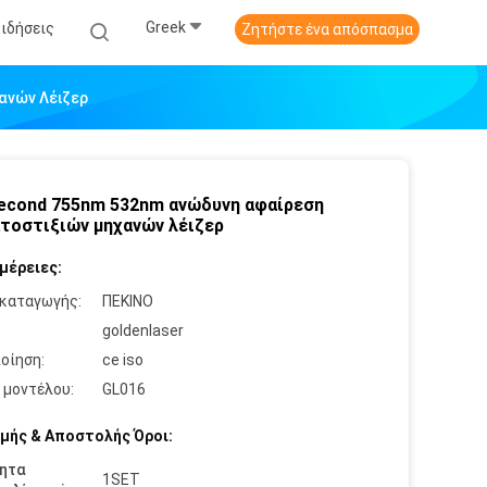
Greek
Ειδήσεις
Ζητήστε ένα απόσπασμα
ανών Λέιζερ
econd 755nm 532nm ανώδυνη αφαίρεση
τοστιξιών μηχανών λέιζερ
μέρειες:
καταγωγής:
ΠΕΚΙΝΟ
:
goldenlaser
οίηση:
ce iso
 μοντέλου:
GL016
μής & Αποστολής Όροι:
ητα
1SET