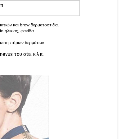
cm
τιών και brow δερματοστιξία.
ο ηλικίας, φακίδα.
τίωση πόρων δερμάτων.
nevus του ota, κ.λπ.