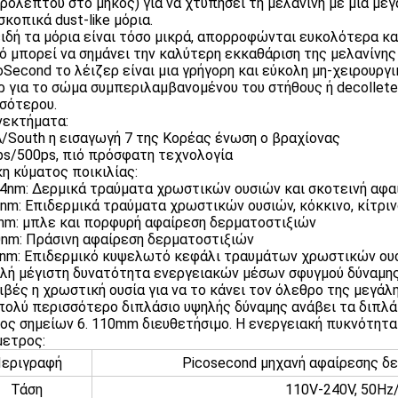
ρολέπτου στο μήκος) για να χτυπήσει τη μελανίνη με μια μεγ
σκοπικά dust-like μόρια.
ειδή τα μόρια είναι τόσο μικρά, απορροφώνται ευκολότερα κ
τό μπορεί να σημάνει την καλύτερη εκκαθάριση της μελανίνη
coSecond το λέιζερ είναι μια γρήγορη και εύκολη μη-χειρουρ
ρ για το σώμα συμπεριλαμβανομένου του στήθους ή decollete,
σότερου.
εκτήματα:
A/South η εισαγωγή 7 της Κορέας ένωση ο βραχίονας
ps/500ps, πιό πρόσφατη τεχνολογία
κη κύματος ποικιλίας:
64nm: Δερμικά τραύματα χρωστικών ουσιών και σκοτεινή αφ
2nm: Επιδερμικά τραύματα χρωστικών ουσιών, κόκκινο, κίτρι
5nm: μπλε και πορφυρή αφαίρεση δερματοστιξιών
0nm: Πράσινη αφαίρεση δερματοστιξιών
5nm: Επιδερμικό κυψελωτό κεφάλι τραυμάτων χρωστικών ου
ηλή μέγιστη δυνατότητα ενεργειακών μέσων σφυγμού δύναμης 
ιβές η χρωστική ουσία για να το κάνει τον όλεθρο της μεγάλ
 πολύ περισσότερο διπλάσιο υψηλής δύναμης ανάβει τα διπλά
ος σημείων 6. 110mm διευθετήσιμο. Η ενεργειακή πυκνότητα
ετρος:
εριγραφή
Picosecond μηχανή αφαίρεσης δ
Τάση
110V-240V, 50Hz