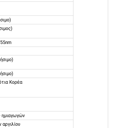
σιμο)
σιμος)
755nm
ήσιμο)
ήσιμο)
ότια Κορέα
+ ημιαγωγών
 αργιλίου