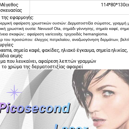
Μέγεθος
114*80*130
υσκευασίας
 της εφαρμογής:
ερμική αφαίρεση χρωστικών ουσιών: Δερματοστιξία σώματος, γραμμή μα
μική χρωστική ουσία: Nevusof Ota, σημάδι γέννησης, σημείο καφέ, σημεί
ένεια σκαφών;: αφαίρεση varicosity, τριχοειδές hemangioma.
ζερ του προσώπου: έλεγχος πετρελαίου, αναζωογόνηση δερμάτων, βελ
υργίες
oasma, σημεία καφέ, φακίδες, ηλιακό έγκαυμα, σημεία ηλικίας, 
μάδια ακμής
ρμα που λευκαίνει, αφαίρεση λεπτών γραμμών
ο το χρώμα της δερματοστιξίας αφαιρεί