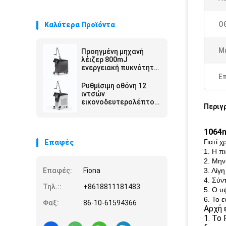
Ο
Καλύτερα Προϊόντα
Μ
Προηγμένη μηχανή
λέιζερ 800mJ
ενεργειακή πυκνότητα
ρυθμιζόμενη ακτίνα
Ε
στόχευσης
Ρυθμίσιμη οθόνη 12
ιντσών
εικονοδευτερολέπτου
Περιγ
λέιζερ 100-2000J Cm2
Ηλεκτρική ισχύς για
ακριβή εργασία
1064n
Γιατί 
Επαφές
1. Η π
2. Μην
Επαφές:
Fiona
3. Λίγ
4. Σύν
Τηλ.::
+8618811181483
5. Ο υ
6. Το 
Φαξ:
86-10-61594366
Αρχή 
1. Το