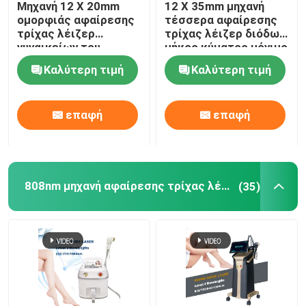
Μηχανή 12 X 20mm
12 X 35mm μηχανή
ομορφιάς αφαίρεσης
τέσσερα αφαίρεσης
ipl μηχανή αφαίρεσης τρίχας
τρίχας λέιζερ
τρίχας λέιζερ διόδων
γυναικείων του
μήκος κύματος μόνιμο
προσώπου 808nm
για το σπίτι 808nm
Καλύτερη τιμή
Καλύτερη τιμή
διόδων
Κλασματική μηχανή λέιζερ του CO2
επαφή
επαφή
Καθαρίζοντας μηχανή Hydrafacial
Picosecond μηχανή λέιζερ
808nm μηχανή αφαίρεσης τρίχας λέιζερ διόδων
(35)
Μηχανή λέιζερ Alexandrite
πολυσύνθετος εξοπλισμός ομορφιάς