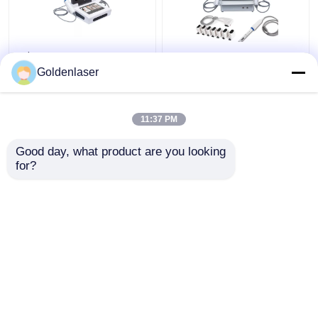
2$α τρισδιάστατη 7D
2 σε 1 πρόσωπο
HIFU αδυνατίσματος
μηχανών 4d Hifu για
Goldenlaser
μηχανών μηχανή
Remover ρυτίδων
παγώματος σώματος
λαιμών τη μηχανή
φορητή παχιά
200W
11:37 PM
Καλύτερη τιμή
Καλύτερη τιμή
Good day, what product are you looking 
for?
επαφή
επαφή
Δείτε περισσότερων
Αρχική Σελίδα
Περίπου εμείς
επαφή
Desktop Site
Sitemap
Privacy Policy