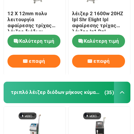
12 X 12mm πολυ
λέιζερ 2 1600w 20HZ
λειτουργία
Ipl Shr Elight Ipl
αφαίρεσης τρίχας
αφαίρεσης τρίχας
λέιζερ διόδων
λέιζερ In1 Dpl
Photofacial SHR
εξοπλισμός ομορφιάς
Καλύτερη τιμή
Καλύτερη τιμή
επιλέγει μόνιμη
μηχανή
επαφή
επαφή
τριπλό λέιζερ διόδων μήκους κύματος
(35)