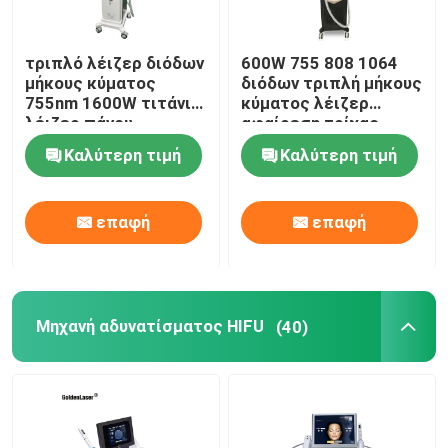
τριπλό λέιζερ διόδων
600W 755 808 1064
μήκους κύματος
διόδων τριπλή μήκους
755nm 1600W τιτάνιο
κύματος λέιζερ
λέιζερ πάγου
αφαίρεση τρίχας
σοπράνο 808 NM
Epilation του
Καλύτερη τιμή
Καλύτερη τιμή
προσώπου μόνιμη
επαφή
επαφή
Μηχανή αδυνατίσματος HIFU
(40)