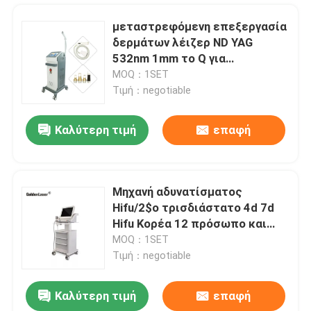
μεταστρεφόμενη επεξεργασία
δερμάτων λέιζερ ND YAG
532nm 1mm το Q για
Hyperpigmentation
MOQ：1SET
Τιμή：negotiable
Καλύτερη τιμή
επαφή
Μηχανή αδυνατίσματος
Hifu/2$ο τρισδιάστατο 4d 7d
Σπίτι
Hifu Κορέα 12 πρόσωπο και
σώμα μηχανών γραμμών
MOQ：1SET
Τιμή：negotiable
Προϊόντα
Καλύτερη τιμή
επαφή
600W 755 808 1064 διόδων τριπλή μήκους κύματος λέιζερ αφαίρεση τρίχας Epilation του προσώπου μόνιμη
Βίντεο