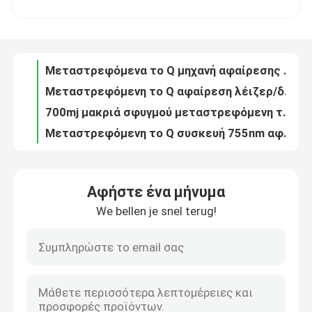
τριπλό λέιζερ διόδων μήκους κύματος 755nm 1600W τιτάνιο λέιζερ πάγου σοπράνο 808 NM
μεταστρεφόμενη αφαίρεση λέιζερ ND YAG 6mm 1064nm 532nm το Q για Picosecond Picolaser προσώπου το λέιζερ
Εμφάνιση VR
1kw το φρύδι 532nm παλλόταν πολύ το λέιζερ Q ND Yag μεταστρεφόμενο 1064 NM
Μεταστρεφόμενα το Q μηχανή αφαίρεσης δερματοστιξιών λέιζερ ND Yag/Picosecond 1064nm 532nm λέιζερ
Περίπου εμείς
Μεταστρεφόμενη το Q αφαίρεση λέιζερ/δερματοστιξιών ND Yag/φορητό λέιζερ ND Yag διακοπτών του Q
700mj μακριά σφυγμού μεταστρεφόμενη το Q ND YAG συσκευή αφαίρεσης δερματοστιξιών λέιζερ 110V φορητή
Γύρος εργοστασίων
Μεταστρεφόμενη το Q συσκευή 755nm αφαίρεσης δερματοστιξιών λέιζερ 1064nm 532nm Picolaser Ndyag
940 1064 755 μόνιμο λέιζερ μείωσης τρίχας μηχανών αφαίρεσης τρίχας λέιζερ 808 διόδων
Ποιοτικός έλεγχος
Διευθετήσιμη υδρόψυξη μηχανών αφαίρεσης δερματοστιξιών λέιζερ ND YAG Pico μεταστρεφόμενη το Q
Αφήστε ένα μήνυμα
600W μηχανή 755 αφαίρεσης τρίχας λέιζερ διόδων θωρακικού συνόλου 808 940 1064nm
We bellen je snel terug!
Μας ελάτε σε επαφή με
το λέιζερ ND Yag 6ns 1064nm για τα σκοτεινά σημεία σημαδεύει τη χειλική μηχανή λέιζερ διακοπτών αφαίρεσης Q
Μεταστρεφόμενο λέιζερ ND Yag διόδων Picolaser το Q για τη σκοτεινή αφαίρεση 700mj AC220V τυφλοπόντικων δερμάτων
12 X 35mm μηχανή τέσσερα αφαίρεσης τρίχας λέιζερ διόδων μήκος κύματος μόνιμο για το σπίτι 808nm
Ειδήσεις
Φορητή μεταστρεφόμενη το Q αφαίρεση 1000W δερματοστιξιών λέιζερ ND YAG για Eyeliner
λέιζερ διακοπτών 1000W 1064nm Q για Lightening δερμάτων το λέιζερ ND Yag αφαίρεσης δερματοστιξιών φορητό
Ζητήστε ένα απόσπασμα