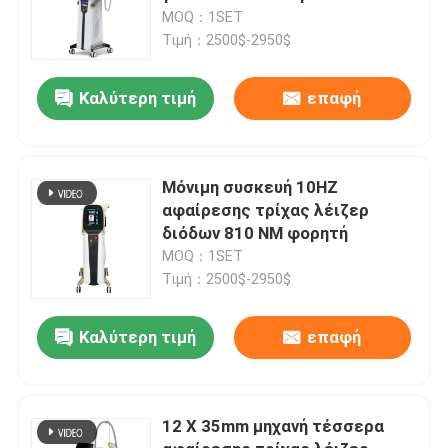
808nm διόδων
MOQ：1SET
Τιμή：2500$-2950$
Καλύτερη τιμή
επαφή
Μόνιμη συσκευή 10HZ
αφαίρεσης τρίχας λέιζερ
διόδων 810 NM φορητή
MOQ：1SET
Τιμή：2500$-2950$
Καλύτερη τιμή
επαφή
12 X 35mm μηχανή τέσσερα