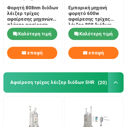
Φορητή 808nm διόδων
Εμπορική μηχανή
λέιζερ τρίχας
φορητό 600w
αφαίρεσης μηχανών
αφαίρεσης τρίχας
πλήρης αφαίρεση
λέιζερ 808 διόδων
τρίχας σώματος
Καλύτερη τιμή
Καλύτερη τιμή
μόνιμη
επαφή
επαφή
Αφαίρεση τρίχας λέιζερ διόδων SHR
(20)