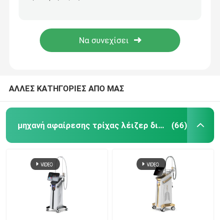
Ι έως VI μόνιμη επεξεργασία 4 λέιζερ αφαίρεσης τρίχας βραχιόνων δερμάτων σε 1 μηχανή 1.6kw
Μηχανή αφαίρεσης τρίχας λέιζερ διόδων ποδιών μασχαλών για τη μόνιμη μείωση τρίχας σώματος κλινικών
μηχανή αφαίρεσης τρίχας λέιζερ διόδων
μόνιμη μηχανή 1000W αφαίρεσης τρίχας λέιζερ της Alma εξοπλισμού αφαίρεσης τρίχας 755 808
110V 1064nm Q μετέστρεψε τη μηχανή αφαίρεσης δερματοστιξιών λέιζερ Pico βλέφαρων λέιζερ ND YAG
808nm μηχανή αφαίρεσης τρίχας λέιζερ διόδων
Αφαίρεση τρίχας λέιζερ διόδων SHR
ΑΛΛΕΣ ΚΑΤΗΓΟΡΙΕΣ ΑΠΟ ΜΑΣ
τριπλό λέιζερ διόδων μήκους κύματος
μηχανή αφαίρεσης τρίχας λέιζερ διόδων
(66)
Μηχανή αδυνατίσματος HIFU
Μηχανή αδυνατίσματος σώματος
μεταστρεφόμενο το q λέιζερ ND yag