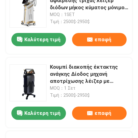
αφαίρεσης τρίχας λέιζερ
διόδων μήκος κύματος μόνιμο
για το σπίτι 808nm
MOQ：1SET
Τιμή：2500$-2950$
Καλύτερη τιμή
επαφή
Κουμπί διακοπής έκτακτης
ανάγκης Δίοδος μηχανή
αποτρίχωσης λέιζερ με
σύστημα ψύξης νερού αέρα
MOQ：1 Σετ
ημιαγωγών που εξασφαλίζει
Τιμή：2500$-2950$
την αποτρίχωση
Καλύτερη τιμή
επαφή