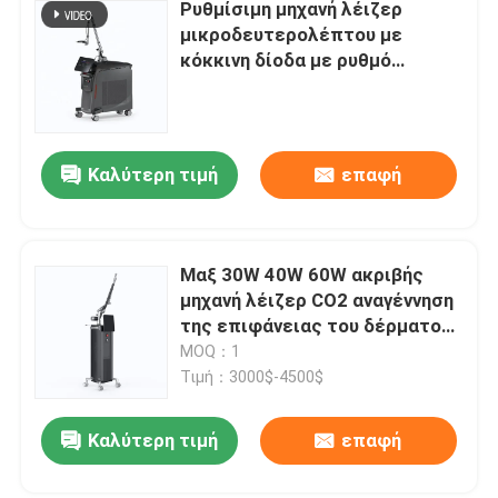
Ρυθμίσιμη μηχανή λέιζερ
μικροδευτερολέπτου με
κόκκινη δίοδα με ρυθμό
επανάληψης 1-10Hz και
ενέργεια 1-2000mj
Καλύτερη τιμή
επαφή
Μαξ 30W 40W 60W ακριβής
μηχανή λέιζερ CO2 αναγέννηση
της επιφάνειας του δέρματος
με διάφορες περιοχές
MOQ：1
σάρωσης
Τιμή：3000$-4500$
Καλύτερη τιμή
επαφή