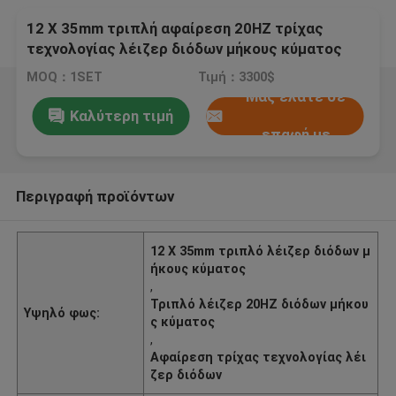
12 X 35mm τριπλή αφαίρεση 20HZ τρίχας
τεχνολογίας λέιζερ διόδων μήκους κύματος
MOQ：1SET
Τιμή：3300$
Μας ελάτε σε
Καλύτερη τιμή
επαφή με
Περιγραφή προϊόντων
12 X 35mm τριπλό λέιζερ διόδων μ
ήκους κύματος
,
Τριπλό λέιζερ 20HZ διόδων μήκου
Υψηλό φως:
ς κύματος
,
Αφαίρεση τρίχας τεχνολογίας λέι
ζερ διόδων