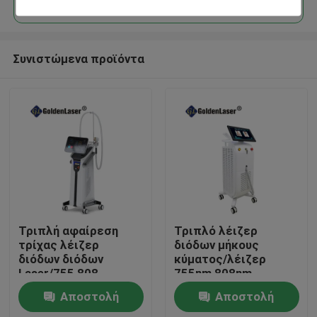
Συνιστώμενα προϊόντα
Σπίτι
Τριπλή αφαίρεση
Τριπλό λέιζερ
τρίχας λέιζερ
διόδων μήκους
διόδων διόδων
κύματος/λέιζερ
Προϊόντα
Laser/755 808
755nm 808nm
1064nm μήκους
1064nm διόδων
Αποστολή
Αποστολή
κύματος
Βίντεο