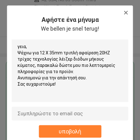
Ring West Road, Fengtai District,
Beijing China. ,ΚΙΝΑ
Αφήστε ένα μήνυμα
5.0
We bellen je snel terug!
Ελεγχμένος προμηθευτής
Δείτε περισσότερων
Αποκτήστε την καλύτερη τιμή για
12 X 35mm τριπλή αφαίρεση
20HZ τρίχας τεχνολογίας
λέιζερ διόδων μήκους κύματος
υποβολή
Να συνεχίσει