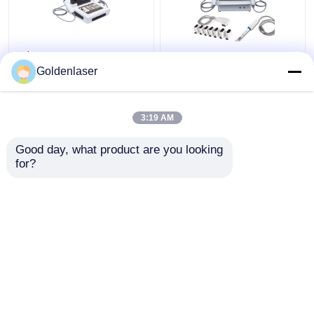
2$α τρισδιάστατη 7D
2 σε 1 πρόσωπο
HIFU αδυνατίσματος
μηχανών 4d Hifu για
Goldenlaser
μηχανών μηχανή
Remover ρυτίδων
παγώματος σώματος
λαιμών τη μηχανή
φορητή παχιά
200W
3:19 AM
Καλύτερη τιμή
Καλύτερη τιμή
Good day, what product are you looking 
for?
επαφή
επαφή
Δείτε περισσότερων
Αρχική Σελίδα
Περίπου εμείς
επαφή
Desktop Site
Sitemap
Privacy Policy