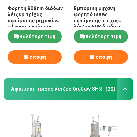
Φορητή 808nm διόδων
Εμπορική μηχανή
λέιζερ τρίχας
φορητό 600w
αφαίρεσης μηχανών
αφαίρεσης τρίχας
πλήρης αφαίρεση
λέιζερ 808 διόδων
τρίχας σώματος
Καλύτερη τιμή
Καλύτερη τιμή
μόνιμη
επαφή
επαφή
Αφαίρεση τρίχας λέιζερ διόδων SHR
(20)