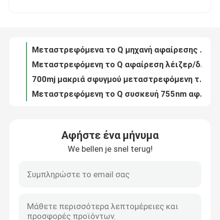
τριπλό λέιζερ διόδων μήκους κύματος 755nm 1600W τιτάνιο λέιζερ πάγου σοπράνο 808 NM
μεταστρεφόμενη αφαίρεση λέιζερ ND YAG 6mm 1064nm 532nm το Q για Picosecond Picolaser προσώπου το λέιζερ
Εμφάνιση VR
1kw το φρύδι 532nm παλλόταν πολύ το λέιζερ Q ND Yag μεταστρεφόμενο 1064 NM
Μεταστρεφόμενα το Q μηχανή αφαίρεσης δερματοστιξιών λέιζερ ND Yag/Picosecond 1064nm 532nm λέιζερ
Περίπου εμείς
Μεταστρεφόμενη το Q αφαίρεση λέιζερ/δερματοστιξιών ND Yag/φορητό λέιζερ ND Yag διακοπτών του Q
700mj μακριά σφυγμού μεταστρεφόμενη το Q ND YAG συσκευή αφαίρεσης δερματοστιξιών λέιζερ 110V φορητή
Γύρος εργοστασίων
Μεταστρεφόμενη το Q συσκευή 755nm αφαίρεσης δερματοστιξιών λέιζερ 1064nm 532nm Picolaser Ndyag
940 1064 755 μόνιμο λέιζερ μείωσης τρίχας μηχανών αφαίρεσης τρίχας λέιζερ 808 διόδων
Ποιοτικός έλεγχος
Διευθετήσιμη υδρόψυξη μηχανών αφαίρεσης δερματοστιξιών λέιζερ ND YAG Pico μεταστρεφόμενη το Q
Αφήστε ένα μήνυμα
600W μηχανή 755 αφαίρεσης τρίχας λέιζερ διόδων θωρακικού συνόλου 808 940 1064nm
We bellen je snel terug!
Μας ελάτε σε επαφή με
το λέιζερ ND Yag 6ns 1064nm για τα σκοτεινά σημεία σημαδεύει τη χειλική μηχανή λέιζερ διακοπτών αφαίρεσης Q
Μεταστρεφόμενο λέιζερ ND Yag διόδων Picolaser το Q για τη σκοτεινή αφαίρεση 700mj AC220V τυφλοπόντικων δερμάτων
12 X 35mm μηχανή τέσσερα αφαίρεσης τρίχας λέιζερ διόδων μήκος κύματος μόνιμο για το σπίτι 808nm
Ειδήσεις
Φορητή μεταστρεφόμενη το Q αφαίρεση 1000W δερματοστιξιών λέιζερ ND YAG για Eyeliner
λέιζερ διακοπτών 1000W 1064nm Q για Lightening δερμάτων το λέιζερ ND Yag αφαίρεσης δερματοστιξιών φορητό
Ζητήστε ένα απόσπασμα