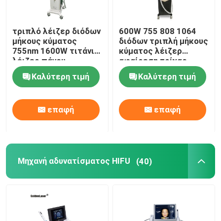
τριπλό λέιζερ διόδων
600W 755 808 1064
μήκους κύματος
διόδων τριπλή μήκους
755nm 1600W τιτάνιο
κύματος λέιζερ
λέιζερ πάγου
αφαίρεση τρίχας
σοπράνο 808 NM
Epilation του
Καλύτερη τιμή
Καλύτερη τιμή
προσώπου μόνιμη
επαφή
επαφή
Μηχανή αδυνατίσματος HIFU
(40)