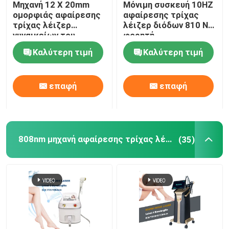
Μηχανή 12 X 20mm
Μόνιμη συσκευή 10HZ
ομορφιάς αφαίρεσης
αφαίρεσης τρίχας
ipl μηχανή αφαίρεσης τρίχας
τρίχας λέιζερ
λέιζερ διόδων 810 NM
γυναικείων του
φορητή
προσώπου 808nm
Καλύτερη τιμή
Καλύτερη τιμή
διόδων
Κλασματική μηχανή λέιζερ του CO2
επαφή
επαφή
Καθαρίζοντας μηχανή Hydrafacial
Picosecond μηχανή λέιζερ
808nm μηχανή αφαίρεσης τρίχας λέιζερ διόδων
(35)
Μηχανή λέιζερ Alexandrite
πολυσύνθετος εξοπλισμός ομορφιάς