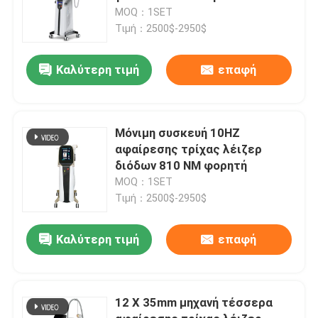
808nm διόδων
MOQ：1SET
Τιμή：2500$-2950$
Καλύτερη τιμή
επαφή
Μόνιμη συσκευή 10HZ
αφαίρεσης τρίχας λέιζερ
διόδων 810 NM φορητή
MOQ：1SET
Τιμή：2500$-2950$
Καλύτερη τιμή
επαφή
12 X 35mm μηχανή τέσσερα