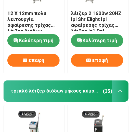
12 X 12mm πολυ
λέιζερ 2 1600w 20HZ
λειτουργία
Ipl Shr Elight Ipl
αφαίρεσης τρίχας
αφαίρεσης τρίχας
λέιζερ διόδων
λέιζερ In1 Dpl
Photofacial SHR
εξοπλισμός ομορφιάς
Καλύτερη τιμή
Καλύτερη τιμή
επιλέγει μόνιμη
μηχανή
επαφή
επαφή
τριπλό λέιζερ διόδων μήκους κύματος
(35)