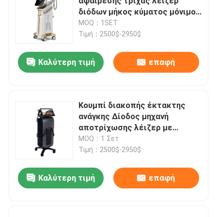
αφαίρεσης τρίχας λέιζερ
διόδων μήκος κύματος μόνιμο
για το σπίτι 808nm
MOQ：1SET
Τιμή：2500$-2950$
Καλύτερη τιμή
επαφή
Κουμπί διακοπής έκτακτης
ανάγκης Δίοδος μηχανή
αποτρίχωσης λέιζερ με
σύστημα ψύξης νερού αέρα
MOQ：1 Σετ
ημιαγωγών που εξασφαλίζει
Τιμή：2500$-2950$
την αποτρίχωση
Καλύτερη τιμή
επαφή