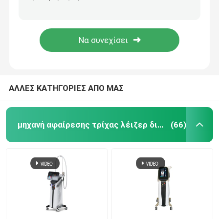
Ι έως VI μόνιμη επεξεργασία 4 λέιζερ αφαίρεσης τρίχας βραχιόνων δερμάτων σε 1 μηχανή 1.6kw
Μηχανή αφαίρεσης τρίχας λέιζερ διόδων ποδιών μασχαλών για τη μόνιμη μείωση τρίχας σώματος κλινικών
μηχανή αφαίρεσης τρίχας λέιζερ διόδων
μόνιμη μηχανή 1000W αφαίρεσης τρίχας λέιζερ της Alma εξοπλισμού αφαίρεσης τρίχας 755 808
110V 1064nm Q μετέστρεψε τη μηχανή αφαίρεσης δερματοστιξιών λέιζερ Pico βλέφαρων λέιζερ ND YAG
808nm μηχανή αφαίρεσης τρίχας λέιζερ διόδων
Αφαίρεση τρίχας λέιζερ διόδων SHR
ΑΛΛΕΣ ΚΑΤΗΓΟΡΙΕΣ ΑΠΟ ΜΑΣ
τριπλό λέιζερ διόδων μήκους κύματος
μηχανή αφαίρεσης τρίχας λέιζερ διόδων
(66)
Μηχανή αδυνατίσματος HIFU
Μηχανή αδυνατίσματος σώματος
μεταστρεφόμενο το q λέιζερ ND yag