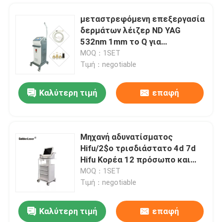
μεταστρεφόμενη επεξεργασία
δερμάτων λέιζερ ND YAG
532nm 1mm το Q για
Hyperpigmentation
MOQ：1SET
Τιμή：negotiable
Καλύτερη τιμή
επαφή
Μηχανή αδυνατίσματος
Hifu/2$ο τρισδιάστατο 4d 7d
Σπίτι
Hifu Κορέα 12 πρόσωπο και
σώμα μηχανών γραμμών
MOQ：1SET
Τιμή：negotiable
Προϊόντα
Καλύτερη τιμή
επαφή
600W 755 808 1064 διόδων τριπλή μήκους κύματος λέιζερ αφαίρεση τρίχας Epilation του προσώπου μόνιμη
Βίντεο