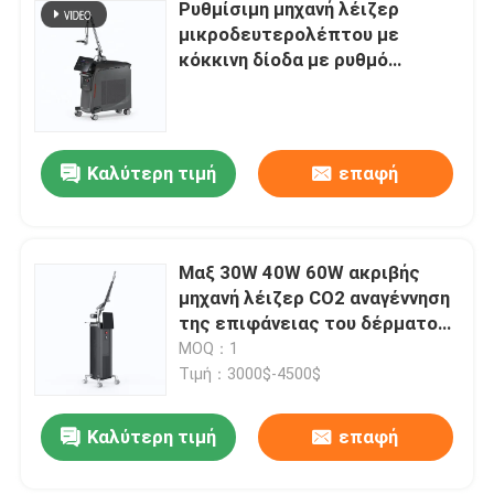
Ρυθμίσιμη μηχανή λέιζερ
μικροδευτερολέπτου με
κόκκινη δίοδα με ρυθμό
επανάληψης 1-10Hz και
ενέργεια 1-2000mj
Καλύτερη τιμή
επαφή
Μαξ 30W 40W 60W ακριβής
μηχανή λέιζερ CO2 αναγέννηση
της επιφάνειας του δέρματος
με διάφορες περιοχές
MOQ：1
σάρωσης
Τιμή：3000$-4500$
Καλύτερη τιμή
επαφή