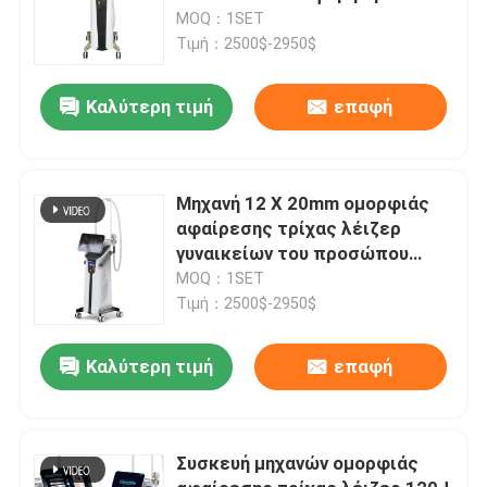
MOQ：1SET
Τιμή：2500$-2950$
Καλύτερη τιμή
επαφή
Μηχανή 12 X 20mm ομορφιάς
αφαίρεσης τρίχας λέιζερ
γυναικείων του προσώπου
808nm διόδων
MOQ：1SET
Τιμή：2500$-2950$
Καλύτερη τιμή
επαφή
Συσκευή μηχανών ομορφιάς