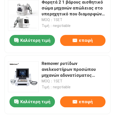
Φορητά 2 1 βάρους αισθητικό
σώμα μηχανών απώλειας στο
υπερηχητικό που διαμορφώνει
τη μηχανή αδυνατίσματος
MOQ：1SET
Τιμή：negotiable
Καλύτερη τιμή
επαφή
Remover ρυτίδων
ανελκυστήρων προσώπου
μηχανών αδυνατίσματος
σαλονιών 60Hz HIFU ομορφιάς
MOQ：1SET
Τιμή：negotiable
Καλύτερη τιμή
επαφή