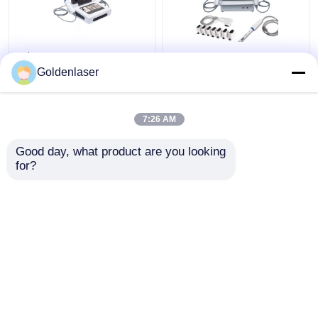
2$α τρισδιάστατη 7D
2 σε 1 πρόσωπο
HIFU αδυνατίσματος
μηχανών 4d Hifu για
Goldenlaser
μηχανών μηχανή
Remover ρυτίδων
παγώματος σώματος
λαιμών τη μηχανή
φορητή παχιά
200W
7:26 AM
Καλύτερη τιμή
Καλύτερη τιμή
Good day, what product are you looking 
for?
επαφή
επαφή
Δείτε περισσότερων
Αρχική Σελίδα
Περίπου εμείς
επαφή
Desktop Site
Sitemap
Privacy Policy