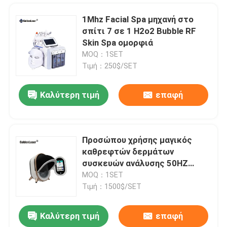
1Mhz Facial Spa μηχανή στο
σπίτι 7 σε 1 H2o2 Bubble RF
Skin Spa ομορφιά
MOQ：1SET
Τιμή：250$/SET
Καλύτερη τιμή
επαφή
Προσώπου χρήσης μαγικός
καθρεφτών δερμάτων
Σπίτι
συσκευών ανάλυσης 50HZ
πολυσύνθετος ομορφιάς
MOQ：1SET
ανιχνευτής δοκιμής
Τιμή：1500$/SET
Προϊόντα
εξοπλισμού του προσώπου
Καλύτερη τιμή
επαφή
600W 755 808 1064 διόδων τριπλή μήκους κύματος λέιζερ αφαίρεση τρίχας Epilation του προσώπου μόνιμη
Βίντεο