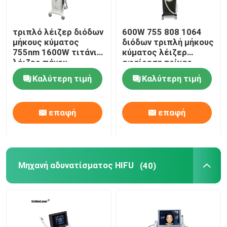
τριπλό λέιζερ διόδων
600W 755 808 1064
μήκους κύματος
διόδων τριπλή μήκους
755nm 1600W τιτάνιο
κύματος λέιζερ
λέιζερ πάγου
αφαίρεση τρίχας
σοπράνο 808 NM
Epilation του
Καλύτερη τιμή
Καλύτερη τιμή
προσώπου μόνιμη
επαφή
επαφή
Μηχανή αδυνατίσματος HIFU
(40)