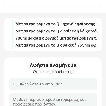
τριπλό λέιζερ διόδων μήκους κύματος 755nm 1600W τιτάνιο λέιζερ πάγου σοπράνο 808 NM
μεταστρεφόμενη αφαίρεση λέιζερ ND YAG 6mm 1064nm 532nm το Q για Picosecond Picolaser προσώπου το λέιζερ
Εμφάνιση VR
1kw το φρύδι 532nm παλλόταν πολύ το λέιζερ Q ND Yag μεταστρεφόμενο 1064 NM
Μεταστρεφόμενα το Q μηχανή αφαίρεσης δερματοστιξιών λέιζερ ND Yag/Picosecond 1064nm 532nm λέιζερ
Περίπου εμείς
Μεταστρεφόμενη το Q αφαίρεση λέιζερ/δερματοστιξιών ND Yag/φορητό λέιζερ ND Yag διακοπτών του Q
700mj μακριά σφυγμού μεταστρεφόμενη το Q ND YAG συσκευή αφαίρεσης δερματοστιξιών λέιζερ 110V φορητή
Γύρος εργοστασίων
Μεταστρεφόμενη το Q συσκευή 755nm αφαίρεσης δερματοστιξιών λέιζερ 1064nm 532nm Picolaser Ndyag
940 1064 755 μόνιμο λέιζερ μείωσης τρίχας μηχανών αφαίρεσης τρίχας λέιζερ 808 διόδων
Ποιοτικός έλεγχος
Διευθετήσιμη υδρόψυξη μηχανών αφαίρεσης δερματοστιξιών λέιζερ ND YAG Pico μεταστρεφόμενη το Q
Αφήστε ένα μήνυμα
600W μηχανή 755 αφαίρεσης τρίχας λέιζερ διόδων θωρακικού συνόλου 808 940 1064nm
We bellen je snel terug!
Μας ελάτε σε επαφή με
το λέιζερ ND Yag 6ns 1064nm για τα σκοτεινά σημεία σημαδεύει τη χειλική μηχανή λέιζερ διακοπτών αφαίρεσης Q
Μεταστρεφόμενο λέιζερ ND Yag διόδων Picolaser το Q για τη σκοτεινή αφαίρεση 700mj AC220V τυφλοπόντικων δερμάτων
12 X 35mm μηχανή τέσσερα αφαίρεσης τρίχας λέιζερ διόδων μήκος κύματος μόνιμο για το σπίτι 808nm
Ειδήσεις
Φορητή μεταστρεφόμενη το Q αφαίρεση 1000W δερματοστιξιών λέιζερ ND YAG για Eyeliner
λέιζερ διακοπτών 1000W 1064nm Q για Lightening δερμάτων το λέιζερ ND Yag αφαίρεσης δερματοστιξιών φορητό
Ζητήστε ένα απόσπασμα