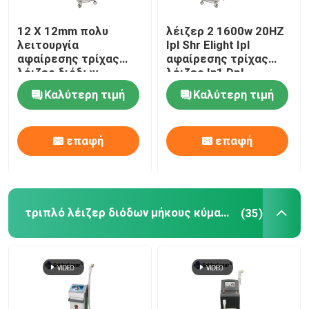
12 X 12mm πολυ
λέιζερ 2 1600w 20HZ
λειτουργία
Ipl Shr Elight Ipl
αφαίρεσης τρίχας
αφαίρεσης τρίχας
λέιζερ διόδων
λέιζερ In1 Dpl
Photofacial SHR
εξοπλισμός ομορφιάς
Καλύτερη τιμή
Καλύτερη τιμή
επιλέγει μόνιμη
μηχανή
επαφή
επαφή
τριπλό λέιζερ διόδων μήκους κύματος
(35)