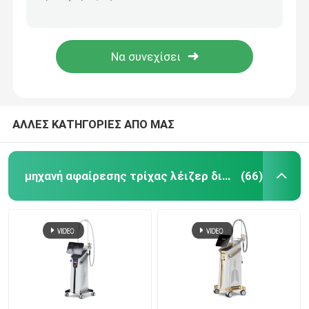
Ι έως VI μόνιμη επεξεργασία 4 λέιζερ αφαίρεσης τρίχας βραχιόνων δερμάτων σε 1 μηχανή 1.6kw
Μηχανή αφαίρεσης τρίχας λέιζερ διόδων ποδιών μασχαλών για τη μόνιμη μείωση τρίχας σώματος κλινικών
μηχανή αφαίρεσης τρίχας λέιζερ διόδων
μόνιμη μηχανή 1000W αφαίρεσης τρίχας λέιζερ της Alma εξοπλισμού αφαίρεσης τρίχας 755 808
110V 1064nm Q μετέστρεψε τη μηχανή αφαίρεσης δερματοστιξιών λέιζερ Pico βλέφαρων λέιζερ ND YAG
808nm μηχανή αφαίρεσης τρίχας λέιζερ διόδων
Αφαίρεση τρίχας λέιζερ διόδων SHR
ΑΛΛΕΣ ΚΑΤΗΓΟΡΙΕΣ ΑΠΟ ΜΑΣ
τριπλό λέιζερ διόδων μήκους κύματος
μηχανή αφαίρεσης τρίχας λέιζερ διόδων
(66)
Μηχανή αδυνατίσματος HIFU
Μηχανή αδυνατίσματος σώματος
μεταστρεφόμενο το q λέιζερ ND yag