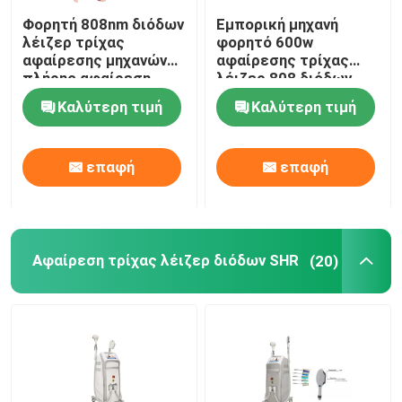
Φορητή 808nm διόδων
Εμπορική μηχανή
λέιζερ τρίχας
φορητό 600w
αφαίρεσης μηχανών
αφαίρεσης τρίχας
πλήρης αφαίρεση
λέιζερ 808 διόδων
τρίχας σώματος
Καλύτερη τιμή
Καλύτερη τιμή
μόνιμη
επαφή
επαφή
Αφαίρεση τρίχας λέιζερ διόδων SHR
(20)