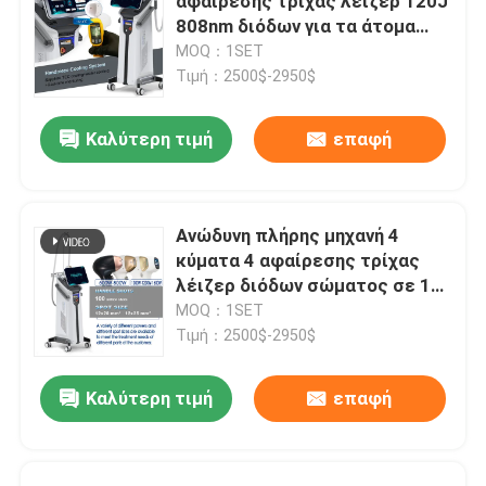
αφαίρεσης τρίχας λέιζερ 120J
808nm διόδων για τα άτομα
1Hz
MOQ：1SET
Τιμή：2500$-2950$
Καλύτερη τιμή
επαφή
Ανώδυνη πλήρης μηχανή 4
κύματα 4 αφαίρεσης τρίχας
λέιζερ διόδων σώματος σε 1
2000W
MOQ：1SET
Τιμή：2500$-2950$
Καλύτερη τιμή
επαφή