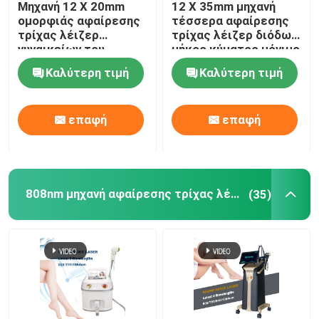
Μηχανή 12 X 20mm
12 X 35mm μηχανή
ομορφιάς αφαίρεσης
τέσσερα αφαίρεσης
ipl μηχανή αφαίρεσης τρίχας
τρίχας λέιζερ
τρίχας λέιζερ διόδων
γυναικείων του
μήκος κύματος μόνιμο
προσώπου 808nm
για το σπίτι 808nm
Καλύτερη τιμή
Καλύτερη τιμή
διόδων
Κλασματική μηχανή λέιζερ του CO2
επαφή
επαφή
Καθαρίζοντας μηχανή Hydrafacial
Picosecond μηχανή λέιζερ
808nm μηχανή αφαίρεσης τρίχας λέιζερ διόδων
(35)
Μηχανή λέιζερ Alexandrite
πολυσύνθετος εξοπλισμός ομορφιάς