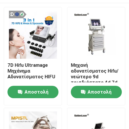
7D Hifu Ultramage
Μηχανή
Μηχάνημα
αδυνατίσματος Hifu/
Αδυνατίσματος HIFU
νεώτερο 9d
τρισδιάστατο 4d 7d
Hifu Κορέα 12
Σπίτι
Αποστολή
Αποστολή
πρόσωπο και σώμα
μηχανών γραμμών
ερώτησης
ερώτησης
Προϊόντα
Βίντεο