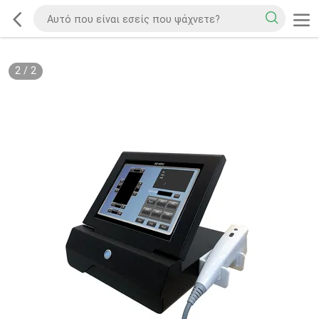
2
/
2