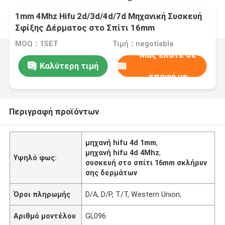
1mm 4Mhz Hifu 2d/3d/4d/7d Μηχανική Συσκευή
Σφίξης Δέρματος στο Σπίτι 16mm
MOQ：1SET
Τιμή：negotiable
Μας ελάτε σε
Καλύτερη τιμή
επαφή με
Περιγραφή προϊόντων
μηχανή hifu 4d 1mm
,
μηχανή hifu 4d 4Mhz
,
Υψηλό φως:
συσκευή στο σπίτι 16mm σκλήρυν
σης δερμάτων
Όροι πληρωμής
D/A, D/P, T/T, Western Union,
Αριθμό μοντέλου
GL096