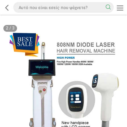
2
/
3