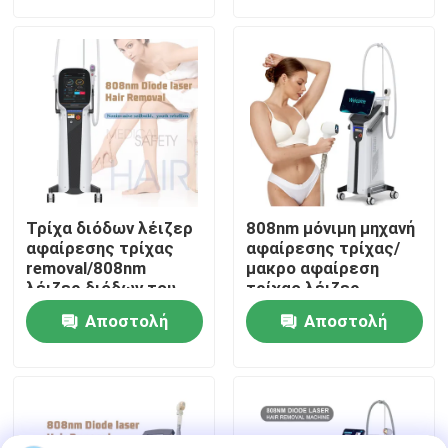
ερώτησης
ερώτησης
Εμφάνιση VR
Περίπου εμείς
Γύρος εργοστασίων
Τρίχα διόδων λέιζερ
808nm μόνιμη μηχανή
Ποιοτικός έλεγχος
αφαίρεσης τρίχας
αφαίρεσης τρίχας/
removal/808nm
μακρο αφαίρεση
λέιζερ διόδων του
τρίχας λέιζερ
Πεκίνου
διόδων καναλιών
Μας ελάτε σε επαφή με
Αποστολή
Αποστολή
ερώτησης
ερώτησης
Ειδήσεις
Ζητήστε ένα απόσπασμα