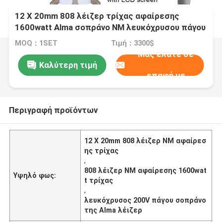
12 X 20mm 808 λέιζερ τρίχας αφαίρεσης
1600watt Alma σοπράνο NM λευκόχρυσου πάγου
MOQ：1SET
Τιμή：3300$
Μας ελάτε σε
Καλύτερη τιμή
επαφή με
Περιγραφή προϊόντων
12 X 20mm 808 λέιζερ NM αφαίρεσ
ης τρίχας
,
808 λέιζερ NM αφαίρεσης 1600wat
Υψηλό φως:
t τρίχας
,
λευκόχρυσος 200V πάγου σοπράνο
της Alma λέιζερ