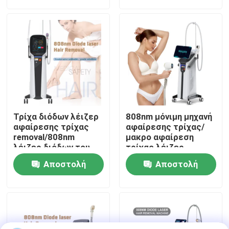
ερώτησης
ερώτησης
Εμφάνιση VR
Περίπου εμείς
Γύρος εργοστασίων
Τρίχα διόδων λέιζερ
808nm μόνιμη μηχανή
Ποιοτικός έλεγχος
αφαίρεσης τρίχας
αφαίρεσης τρίχας/
removal/808nm
μακρο αφαίρεση
λέιζερ διόδων του
τρίχας λέιζερ
Πεκίνου
διόδων καναλιών
Μας ελάτε σε επαφή με
Αποστολή
Αποστολή
ερώτησης
ερώτησης
Ειδήσεις
Ζητήστε ένα απόσπασμα