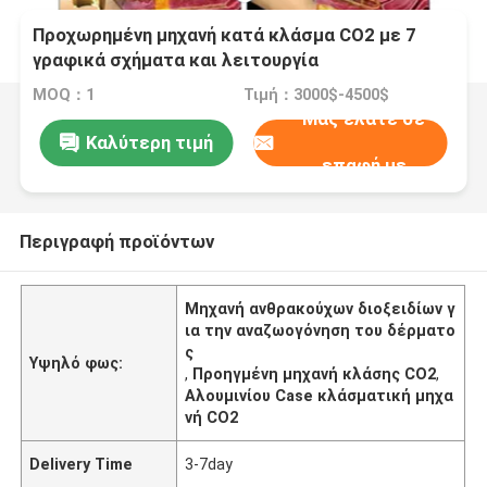
Προχωρημένη μηχανή κατά κλάσμα CO2 με 7
γραφικά σχήματα και λειτουργία
αναζωογόνησης του δέρματος
MOQ：1
Τιμή：3000$-4500$
Μας ελάτε σε
Καλύτερη τιμή
επαφή με
Περιγραφή προϊόντων
Μηχανή ανθρακούχων διοξειδίων γ
ια την αναζωογόνηση του δέρματο
ς
Υψηλό φως:
,
Προηγμένη μηχανή κλάσης CO2
,
Αλουμινίου Case κλάσματική μηχα
νή CO2
Delivery Time
3-7day