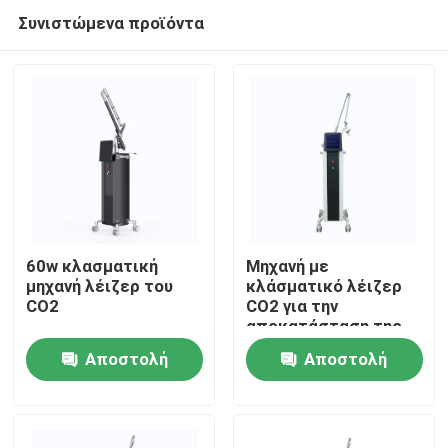
Συνιστώμενα προϊόντα
60w κλασματική
Μηχανή με
μηχανή λέιζερ του
κλάσματικό λέιζερ
CO2
CO2 για την
Σπίτι
αποκατάσταση της
επιφάνειας του
Αποστολή
Αποστολή
δέρματος
Προϊόντα
ερώτησης
ερώτησης
Βίντεο