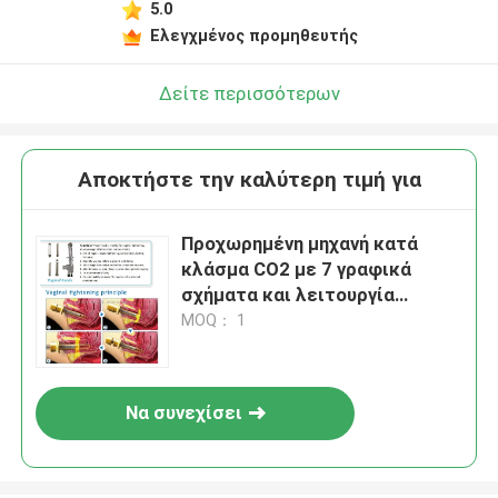
5.0
Ελεγχμένος προμηθευτής
Δείτε περισσότερων
Αποκτήστε την καλύτερη τιμή για
Προχωρημένη μηχανή κατά
κλάσμα CO2 με 7 γραφικά
σχήματα και λειτουργία
αναζωογόνησης του δέρματος
MOQ： 1
Να συνεχίσει