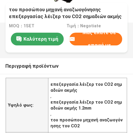
του προσώπου μηχανή αναζωογόνησης
επεξεργασίας λέιζερ του CO2 σημαδιών ακμής
σωλήνων μετάλλων RF 1.2mm
MOQ：1SET
Τιμή：Negotiate
Μας ελάτε σε
Καλύτερη τιμή
επαφή με
Περιγραφή προϊόντων
επεξεργασία λέιζερ του CO2 σημ
αδιών ακμής
,
επεξεργασία λέιζερ του CO2 σημ
Υψηλό φως:
αδιών ακμής 1.2mm
,
του προσώπου μηχανή αναζωογόν
ησης του CO2