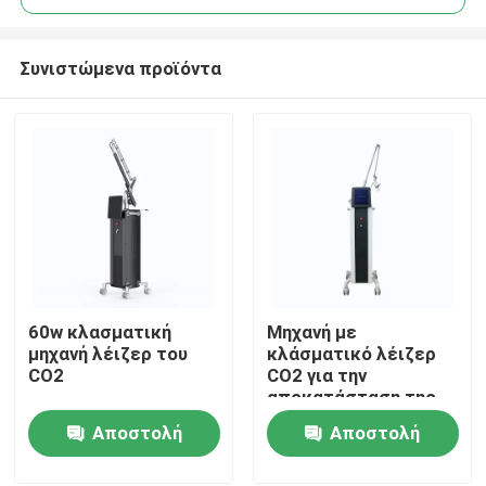
Συνιστώμενα προϊόντα
60w κλασματική
Μηχανή με
Σπίτι
μηχανή λέιζερ του
κλάσματικό λέιζερ
CO2
CO2 για την
αποκατάσταση της
Προϊόντα
επιφάνειας του
Αποστολή
Αποστολή
δέρματος
ερώτησης
ερώτησης
Βίντεο