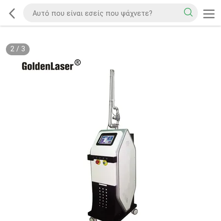
2
/
3