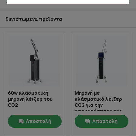
Συνιστώμενα προϊόντα
60w κλασματική
Μηχανή με
Σπίτι
μηχανή λέιζερ του
κλάσματικό λέιζερ
CO2
CO2 για την
αποκατάσταση της
Προϊόντα
επιφάνειας του
Αποστολή
Αποστολή
δέρματος
ερώτησης
ερώτησης
Βίντεο