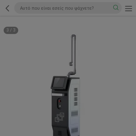
3
/
3