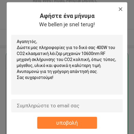
Ring West Road, Fengtai District,
Beijing China. ,ΚΙΝΑ
Αφήστε ένα μήνυμα
5.0
Ελεγχμένος προμηθευτής
We bellen je snel terug!
Δείτε περισσότερων
Αποκτήστε την καλύτερη τιμή για
400W του CO2 κλασματική
λέιζερ μηχανών 10600nm RF
μηχανή σκλήρυνσης του CO2
κολπική
υποβολή
Να συνεχίσει