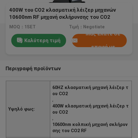
400W του CO2 κλασματική λέιζερ μηχανών
10600nm RF μηχανή σκλήρυνσης του CO2
κολπική
MOQ：1SET
Τιμή：Negotiate
Μας ελάτε σε
Καλύτερη τιμή
επαφή με
Περιγραφή προϊόντων
60HZ κλασματική μηχανή λέιζερ τ
ου CO2
,
400W κλασματική μηχανή λέιζερ τ
Υψηλό φως:
ου CO2
,
10600nm κολπική μηχανή σκλήρυν
σης του CO2 RF