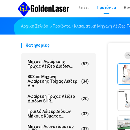
Σπίτι
Προϊόντα
Βί
Αρχική Σελίδα
Προϊόντα
Κλασματική Μηχανή Λέιζερ Τ
Κατηγορίες
Μηχανή Αφαίρεσης
(52)
Τρίχας Λέιζερ Διόδων...
808nm Μηχανή
Αφαίρεσης Τρίχας Λέιζερ
(34)
Διό...
Αφαίρεση Τρίχας Λέιζερ
(20)
Διόδων SHR...
Τριπλό Λέιζερ Διόδων
(32)
Μήκους Κύματος...
Μηχανή Αδυνατίσματος
(37)