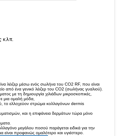
 κ.λπ.
ίνα λέιζερ μέσω ενός σωλήνα του CO2 RF, που είναι
ίο από ένα γενικό λέιζερ του CO2 (σωλήνας γυαλιού).
ματος με τη δημιουργία χιλιάδων μικροσκοπικές,
ε μια ομαλή μόδα,
αξύ, το ελλοχεύον στρώμα κολλαγόνων dermis
αυματισμών, και η επιφάνεια δερμάτων τώρα μόνο
ύματα.
ολλαγόνο μεγάλου ποσού παράγεται ειδικά για την
 είναι προφανώς ομαλότερο και υγιέστερο.