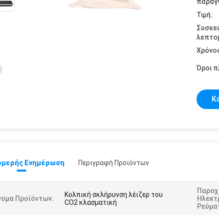
παραγγ
Τιμή:
Συσκε
λεπτομ
Χρόνο
Όροι 
Κ
μερής Ενημέρωση
Περιγραφή Προϊόντων
Παροχ
Κολπική σκλήρυνση λέιζερ του
νομα Προϊόντων:
Ηλεκτ
CO2 κλασματική
Ρεύμα