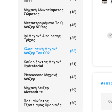
HIFU...
Μηχανή Αδυνατίσματος
(18)
Σώματος...
Μεταστρεφόμενο Το Q
(45)
Λέιζερ ND Yag...
Ipl Μηχανή Αφαίρεσης
(35)
Τρίχας...
Κλασματική Μηχανή
(53)
Λέιζερ Του CO2...
Καθαρίζοντας Μηχανή
(21)
Hydrafacial...
Picosecond Μηχανή
(43)
Λέιζερ
Λεπτο
Μηχανή Λέιζερ
(29)
Alexandrite
Πολυσύνθετος
Ό
(20)
Εξοπλισμός Ομορφιάς...