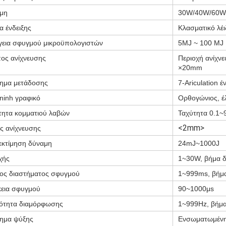
μη
30W/40W/60W
α ένδειξης
Κλασματικό λέ
γεια σφυγμού μικροϋπολογιστών
5MJ ~ 100 MJ
ος ανίχνευσης
Περιοχή ανίχν
×20mm
ημα μετάδοσης
7-Ariculation 
ninh γραφικό
Ορθογώνιος, έλ
τητα κομματιού λαβών
Ταχύτητα 0.1~9
<2mm>
ς ανίχνευσης
 εκτίμηση δύναμη
24mJ~1000J
χής
1~30W, βήμα δ
ος διαστήματος σφυγμού
1~999ms, βήμα
κεια σφυγμού
90~1000μs
ότητα διαμόρφωσης
1~999Hz, βήμα
ημα ψύξης
Ενσωματωμένη