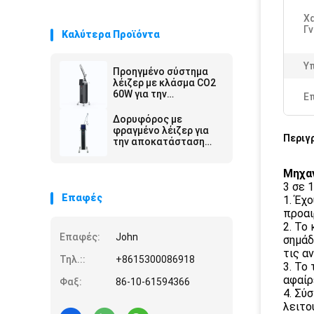
Χ
Γ
Καλύτερα Προϊόντα
Υ
Προηγμένο σύστημα
λέιζερ με κλάσμα CO2
60W για την
Ε
αποκατάσταση της
επιφάνειας του
Δορυφόρος με
δέρματος και την
φραγμένο λέιζερ για
Περιγ
αφαίρεση ρυτίδων
την αποκατάσταση
της επιφάνειας του
δέρματος 40W Ultra
Μηχαν
Pulse CW Removal
3 σε 
Light Mole Aluminum
Επαφές
Case
1. Έχ
προαι
2. Το
Επαφές:
John
σημάδ
τις α
Τηλ.::
+8615300086918
3. Το
αφαίρ
Φαξ:
86-10-61594366
4. Σύ
λειτο