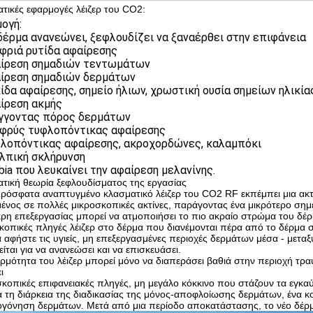
τικές εφαρμογές λέιζερ του CO2:
ογή:
 δέρμα ανανεώνει, ξεφλουδίζει να ξαναέρθει στην επιφάνεια
αφριά ρυτίδα αφαίρεσης
αίρεση σημαδιών τεντωμάτων
αίρεση σημαδιών δερμάτων
κίδα αφαίρεσης, σημείο ήλιων, χρωστική ουσία σημείων ηλικίας
αίρεση ακμής
ίγγοντας πόρος δερμάτων
αφρύς τυφλοπόντικας αφαίρεσης
φλοπόντικας αφαίρεσης, ακροχορδώνες, καλαμπόκι
ολπική σκλήρυνση
abia που λευκαίνει την αφαίρεση μελανίνης.
τική θεωρία ξεφλουδίσματος της εργασίας
πρόσφατα αναπτυγμένο κλασματικό λέιζερ του CO2 RF εκπέμπει μια ακτ
ένος σε πολλές μικροσκοπικές ακτίνες, παράγοντας ένα μικρότερο σημε
κρη επεξεργασίας μπορεί να ατμοποιήσει το πιο ακραίο στρώμα του δέρ
κοπικές πληγές λέιζερ στο δέρμα που διανέμονται πέρα από το δέρμα σ
ά αφήστε τις υγιείς, μη επεξεργασμένες περιοχές δερμάτων μέσα - μετ
είται για να ανανεώσει και να επισκευάσει.
ερμότητα του λέιζερ μπορεί μόνο να διαπεράσει βαθιά στην περιοχή τρ
ι
κοπικές επιφανειακές πληγές, μη μεγάλο κόκκινο που στάζουν τα εγκα
ά τη διάρκεια της διαδικασίας της μόνος-αποφλοίωσης δερμάτων, ένα κ
γόνηση δερμάτων. Μετά από μια περίοδο αποκατάστασης, το νέο δέρμα