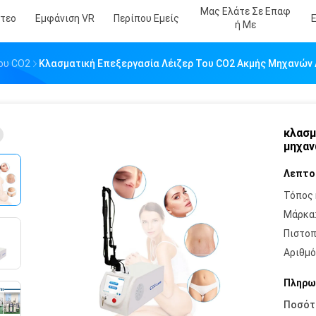
Μας Ελάτε Σε Επαφ
ντεο
Εμφάνιση VR
Περίπου Εμείς
Ή Με
ου CO2
Κλασματική Επεξεργασία Λέιζερ Του CO2 Ακμής Μηχανών 
κλασμ
μηχαν
Λεπτο
Τόπος 
Μάρκα
Πιστοπ
Αριθμό
Πληρω
Ποσότ