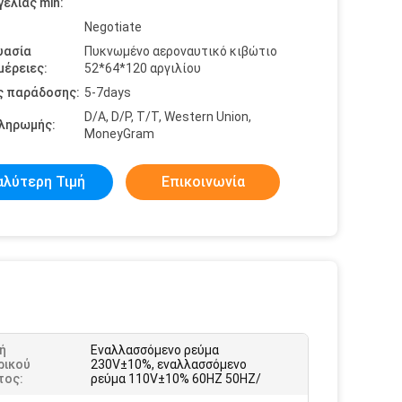
ελίας min:
Negotiate
υασία
Πυκνωμένο αεροναυτικό κιβώτιο
έρειες:
52*64*120 αργιλίου
ς παράδοσης:
5-7days
D/A, D/P, T/T, Western Union,
πληρωμής:
MoneyGram
αλύτερη Τιμή
Επικοινωνία
ή
Εναλλασσόμενο ρεύμα
ρικού
230V±10%, εναλλασσόμενο
τος:
ρεύμα 110V±10% 60HZ 50HZ/