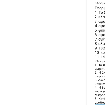
Κλασμα
Εφαρμ
1. Το
2. ελ
3. αφ
4. αφ
5. φα
6. αφ
7. σφ
8. ελ
9. Τυ
10. κ
11. L
Κλασμα
1. Το 
χωρισμ
2. Η ά
μικροσ
3. Αλλ
υποκιν
4. Η θ
περιέχε
Μικροσ
5. Κατ
αναζωο