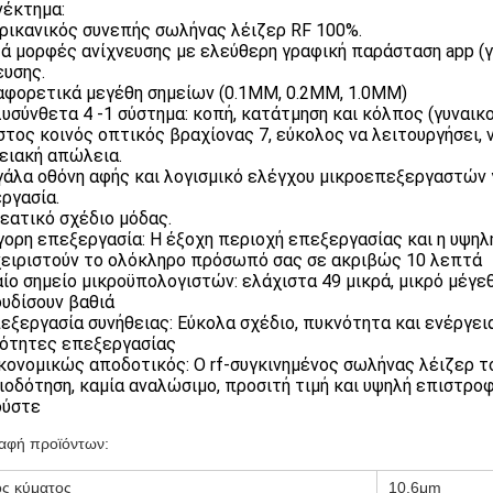
έκτημα:
ερικανικός συνεπής σωλήνας λέιζερ RF 100%.
τά μορφές ανίχνευσης με ελεύθερη γραφική παράσταση app (
ευσης.
ιαφορετικά μεγέθη σημείων (0.1MM, 0.2MM, 1.0MM)
λυσύνθετα 4 -1 σύστημα: κοπή, κατάτμηση και κόλπος (γυναικο
ιστος κοινός οπτικός βραχίονας 7, εύκολος να λειτουργήσει, 
ειακή απώλεια.
γάλα οθόνη αφής και λογισμικό ελέγχου μικροεπεξεργαστών γ
ργασία.
ρεατικό σχέδιο μόδας.
ήγορη επεξεργασία: Η έξοχη περιοχή επεξεργασίας και η υψηλ
ειριστούν το ολόκληρο πρόσωπό σας σε ακριβώς 10 λεπτά
ιαίο σημείο μικροϋπολογιστών: ελάχιστα 49 μικρά, μικρό μέγε
υδίσουν βαθιά
πεξεργασία συνήθειας: Εύκολα σχέδιο, πυκνότητα και ενέργε
ότητες επεξεργασίας
ικονομικώς αποδοτικός: Ο rf-συγκινημένος σωλήνας λέιζερ τ
ιοδότηση, καμία αναλώσιμο, προσιτή τιμή και υψηλή επιστρο
δύστε
αφή προϊόντων:
ς κύματος
10.6μm