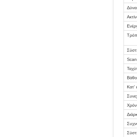
Δύνα
Ακτίν
Ενέρ
Τρόπ
Σύστ
Scan
Ταχύ
Βάθο
Κατ'
Συνε
Χρόν
Διάρ
Συχν
Σύστ