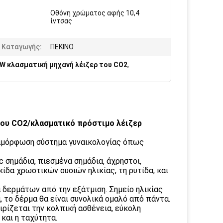
Οθόνη χρώματος αφής 10,4
:
ίντσας
 Καταγωγής:
ΠΕΚΙΝΟ
W κλασματική μηχανή λέιζερ του CO2
,
του CO2/κλασματικό πρόστιμο λέιζερ
ιαμόρφωση σύστημα γυναικολογίας όπως
c σημάδια, πιεσμένα σημάδια, άχρηστοι,
ακίδα χρωστικών ουσιών ηλικίας, τη ρυτίδα, και
 δερμάτων από την εξάτμιση. Σημείο ηλικίας
 το δέρμα θα είναι συνολικά ομαλό από πάντα.
ιρίζεται την κολπική ασθένεια, εύκολη
και η ταχύτητα.