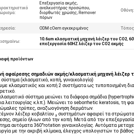
Επεξεργασία ακμής,
αρακτηριστικό
ανελκυστήρας προσώπου,
Οθόνη
νώρισμα:
διορθωτές χρώσης, Remover
πόρων
πηρεσία:
ODM cOem εγκεκριμένος
Τόπος
10.6um κλασματική μηχανή λέιζερ του CO2
,
60
πισημαίνω:
επεξεργασία 60HZ λέιζερ του CO2 ακμής
ραφή προϊόντων
ή αφαίρεσης σημαδιών ακμής/κλασματική μηχανή λέιζερ 
1 σύστημα (κλασματικό, κοπή, γυναικολογία)
ουμε κλασματικός και κοπή 2 συστήματα ως τυποποιημένη δ
ρετικό.
 κλασματικό σύστημα μειώνει τα διάφορα σημάδια (hypertrophi
ια λειτουργίας κ.λπ.). Μειώνει το seborrhetic keratosis, τη φ
νώμαλες τρύπες, αναζωογόνηση δερμάτων.
 τέμνον λέιζερ κοβαλτίου ₂ συστημάτων αφαιρεί τα στρώματα
εσης, σημείο ήλιων από την κοπή. Μετά από την επεξεργασία,
στημα αυτόματα 360°rotation γυναικολογίας. Αυτόματα μεταχε
υργία με την ακριβή κλίμακα, έλεγχος υπολογιστών το βάθος 