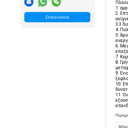
Πλεον
1. αμ
2. Επ
Επικοινωνία
ανίχν
3.3 δ
4. Πο
5. Άρ
ενεργ
6. Με
επεξε
7. Κο
8. Γρ
μεταχ
9. Εν
ξεφλο
10. Ε
δυνατ
11. Ο
εξουσ
επεν
Περιγρ
Μήκο