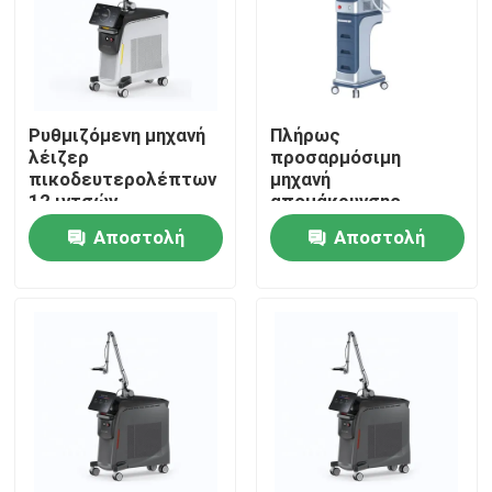
Ρυθμιζόμενη μηχανή
Πλήρως
λέιζερ
προσαρμόσιμη
πικοδευτερολέπτων
μηχανή
12 ιντσών
απομάκρυνσης
τατουάζ με λέιζερ
Αποστολή
Αποστολή
Picosecond 100-
2000J/Cm2 Εξόραση
ερώτησης
ερώτησης
Σπίτι
Προϊόντα
Βίντεο