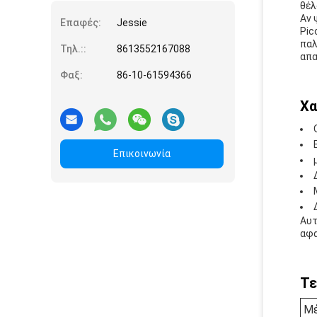
θέλ
Αν 
Επαφές:
Jessie
Pic
παλ
Τηλ.::
8613552167088
απα
Φαξ:
86-10-61594366
Χα
Επικοινωνία
Αυτ
αφα
Τε
Μέ