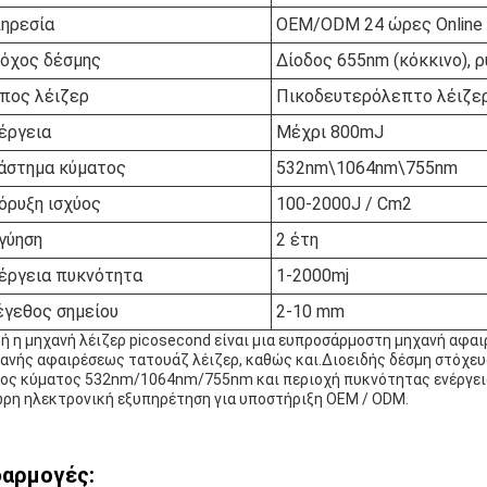
ηρεσία
OEM/ODM 24 ώρες Online
όχος δέσμης
Δίοδος 655nm (κόκκινο), 
πος λέιζερ
Πικοδευτερόλεπτο λέιζε
έργεια
Μέχρι 800mJ
άστημα κύματος
532nm\1064nm\755nm
όρυξη ισχύος
100-2000J / Cm2
γύηση
2 έτη
έργεια πυκνότητα
1-2000mj
γεθος σημείου
2-10 mm
ή η μηχανή λέιζερ picosecond είναι μια ευπροσάρμοστη μηχανή αφαι
ανής αφαιρέσεως τατουάζ λέιζερ, καθώς και.Διοειδής δέσμη στόχευ
ος κύματος 532nm/1064nm/755nm και περιοχή πυκνότητας ενέργεια
ρη ηλεκτρονική εξυπηρέτηση για υποστήριξη OEM / ODM.
αρμογές: