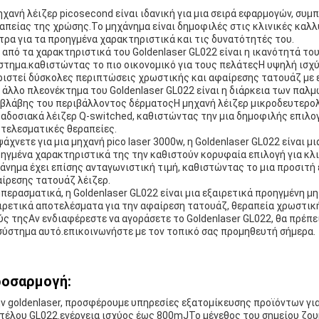
ηχανή λέιζερ picosecond είναι ιδανική για μια σειρά εφαρμογών, συ
απείας της χρώσης.Το μηχάνημα είναι δημοφιλές στις κλινικές καλλ
τρα για τα προηγμένα χαρακτηριστικά και τις δυνατότητές του.
 από τα χαρακτηριστικά του Goldenlaser GL022 είναι η ικανότητά το
στημα.καθιστώντας το πιο οικονομικό για τους πελάτεςΗ υψηλή ισχύς
ριστεί δύσκολες περιπτώσεις χρωστικής και αφαίρεσης τατουάζ με 
 άλλο πλεονέκτημα του Goldenlaser GL022 είναι η διάρκεια των παλμ
 βλάβης του περιβάλλοντος δέρματοςΗ μηχανή λέιζερ μικροδευτερολ
αδοσιακά λέιζερ Q-switched, καθιστώντας την μια δημοφιλής επιλογ
τελεσματικές θεραπείες.
ψάχνετε για μια μηχανή pico laser 3000w, η Goldenlaser GL022 είναι μ
ηγμένα χαρακτηριστικά της την καθιστούν κορυφαία επιλογή για κλ
άνημα έχει επίσης ανταγωνιστική τιμή, καθιστώντας το μια προσιτή
ίρεσης τατουάζ λέιζερ.
περασματικά, η Goldenlaser GL022 είναι μια εξαιρετικά προηγμένη μ
ιρετικά αποτελέσματα για την αφαίρεση τατουάζ, θεραπεία χρωστικ
ύς τηςΑν ενδιαφέρεστε να αγοράσετε το Goldenlaser GL022, θα πρέπε
σύστημα αυτό.επικοινωνήστε με τον τοπικό σας προμηθευτή σήμερα.
οσαρμογή:
ν goldenlaser, προσφέρουμε υπηρεσίες εξατομίκευσης προϊόντων για
τέλου GL022.ενέργεια ισχύος έως 800mJΤο μέγεθος του σημείου ζου