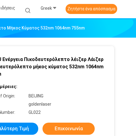
Ειδήσεις
Greek
Ζητήστε ένα απόσπασμα
επτο Μήκος Κύματος 532nm 1064nm 755nm
 Ενέργεια Πικοδευτερόλεπτο λέιζερ Λάιζερ
ευτερόλεπτο μήκος κύματος 532nm 1064nm
m
μέρειες:
f Origin:
BEIJING
:
goldenlaser
Number:
GL022
αλύτερη Τιμή
Επικοινωνία