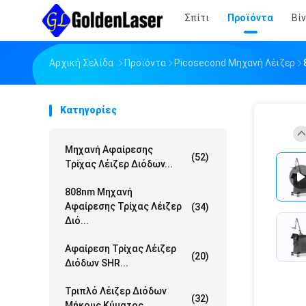
Σπίτι
Προϊόντα
Βί
Αρχική Σελίδα
Προϊόντα
Picosecond Μηχανή Λέιζερ
Κατηγορίες
Μηχανή Αφαίρεσης
(52)
Τρίχας Λέιζερ Διόδων...
808nm Μηχανή
Αφαίρεσης Τρίχας Λέιζερ
(34)
Διό...
Αφαίρεση Τρίχας Λέιζερ
(20)
Διόδων SHR...
Τριπλό Λέιζερ Διόδων
(32)
Μήκους Κύματος...