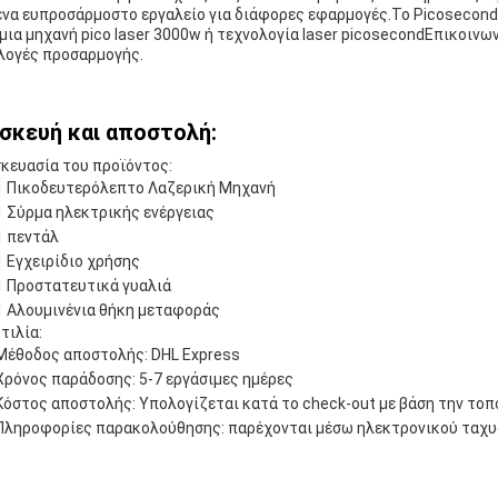
ένα ευπροσάρμοστο εργαλείο για διάφορες εφαρμογές.Το Picosecond L
 μια μηχανή pico laser 3000w ή τεχνολογία laser picosecondΕπικοινων
λογές προσαρμογής.
σκευή και αποστολή:
κευασία του προϊόντος:
1 Πικοδευτερόλεπτο Λαζερική Μηχανή
1 Σύρμα ηλεκτρικής ενέργειας
1 πεντάλ
1 Εγχειρίδιο χρήσης
1 Προστατευτικά γυαλιά
1 Αλουμινένια θήκη μεταφοράς
τιλία:
Μέθοδος αποστολής: DHL Express
Χρόνος παράδοσης: 5-7 εργάσιμες ημέρες
Κόστος αποστολής: Υπολογίζεται κατά το check-out με βάση την τοπ
Πληροφορίες παρακολούθησης: παρέχονται μέσω ηλεκτρονικού ταχυ