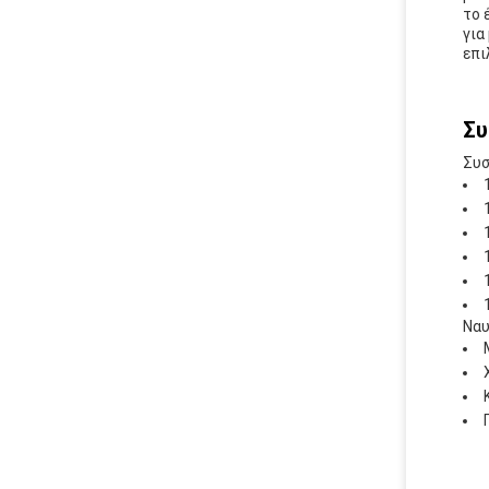
το 
για
επι
Συ
Συσ
Ναυ