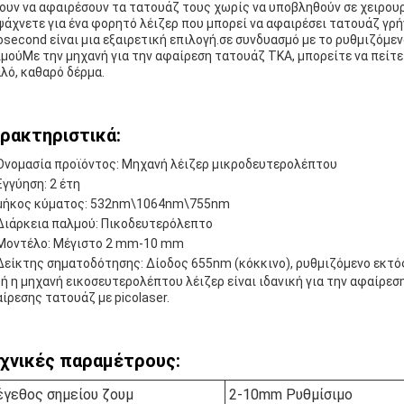
ουν να αφαιρέσουν τα τατουάζ τους χωρίς να υποβληθούν σε χειρουρ
ψάχνετε για ένα φορητό λέιζερ που μπορεί να αφαιρέσει τατουάζ γρή
osecond είναι μια εξαιρετική επιλογή.σε συνδυασμό με το ρυθμιζόμεν
μούΜε την μηχανή για την αφαίρεση τατουάζ TKA, μπορείτε να πείτε
λό, καθαρό δέρμα.
ρακτηριστικά:
Ονομασία προϊόντος: Μηχανή λέιζερ μικροδευτερολέπτου
Εγγύηση: 2 έτη
μήκος κύματος: 532nm\1064nm\755nm
Διάρκεια παλμού: Πικοδευτερόλεπτο
Μοντέλο: Μέγιστο 2 mm-10 mm
Δείκτης σηματοδότησης: Δίοδος 655nm (κόκκινο), ρυθμιζόμενο εκτό
ή η μηχανή εικοσευτερολέπτου λέιζερ είναι ιδανική για την αφαίρεσ
ίρεσης τατουάζ με picolaser.
χνικές παραμέτρους:
γεθος σημείου ζουμ
2-10mm Ρυθμίσιμο