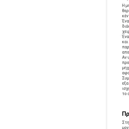
Η μ
θερ
κέν
Ένα
διά
χει
Ένα
και
παρ
απο
Αν 
προ
μηχ
αφα
Συμ
εξα
ισχ
το 
Πρ
Στη
μον