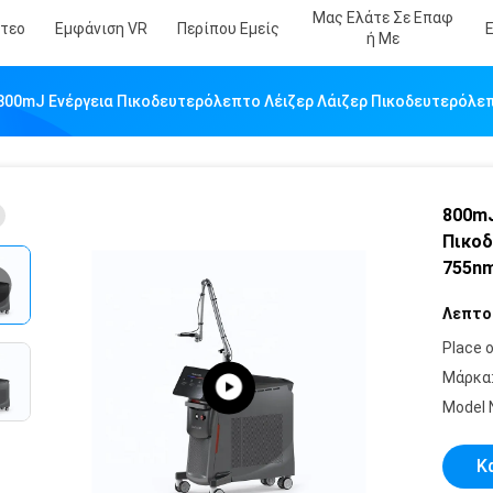
Μας Ελάτε Σε Επαφ
ντεο
Εμφάνιση VR
Περίπου Εμείς
Ή Με
800mJ Ενέργεια Πικοδευτερόλεπτο Λέιζερ Λάιζερ Πικοδευτερόλ
800mJ
Πικοδ
755n
Λεπτο
Place o
Μάρκα
Model 
Κ