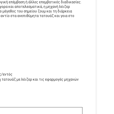
γική επέμβαση ή άλλες επεμβατικές διαδικασίες.
γορα και αποτελεσματικά, η μηχανή λέιζερ
ο μέγεθος του σημείου ζουμ και τη διάρκεια
 αντίο στα ανεπιθύμητα τατουάζ και γεια στο
ς/εντός
η τατουάζ με λέιζερ και τις εφαρμογές μηχανών