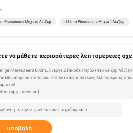
α:
m Picosecond Μηχανή Λέιζερ
532nm Picosecond Μηχανή Λέιζερ
τε να μάθετε περισσότερες λεπτομέρειες σχετ
ben geïnteresseerd 800mJ Ενέργεια Πικοδευτερόλεπτο λέιζερ Λάιζ
nm θα μπορούσατε να μου στείλετε περισσότερες λεπτομέρειες όπως 
αριστώ!
hten op je antwoord.
υποβολή