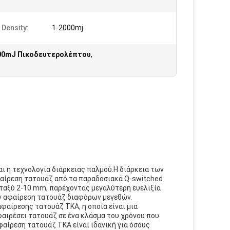
 Density:
1-2000mj
800mJ Πικοδευτερολέπτου
,
ι η τεχνολογία διάρκειας παλμού.Η διάρκεια των
φαίρεση τατουάζ από τα παραδοσιακά Q-switched
εταξύ 2-10 mm, παρέχοντας μεγαλύτερη ευελιξία
ην αφαίρεση τατουάζ διαφόρων μεγεθών.
φαίρεσης τατουάζ TKA, η οποία είναι μια
φαιρέσει τατουάζ σε ένα κλάσμα του χρόνου που
φαίρεση τατουάζ TKA είναι ιδανική για όσους