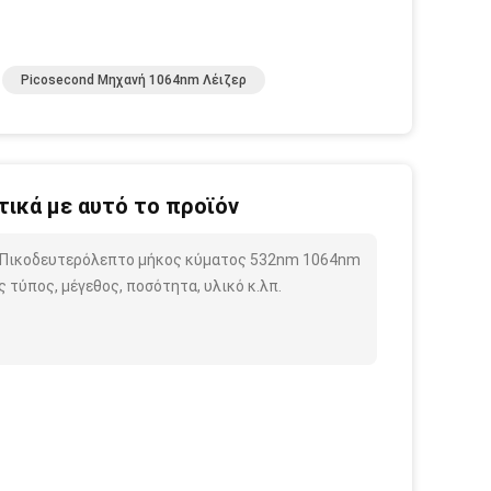
Picosecond Μηχανή 1064nm Λέιζερ
ικά με αυτό το προϊόν
ερ Πικοδευτερόλεπτο μήκος κύματος 532nm 1064nm
τύπος, μέγεθος, ποσότητα, υλικό κ.λπ.