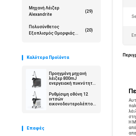
Μηχανή Λέιζερ
(29)
Alexandrite
Se
Πολυσύνθετος
(20)
Εξοπλισμός Ομορφιάς...
Ε
Περιγ
Καλύτερα Προϊόντα
Προηγμένη μηχανή
λέιζερ 800mJ
ενεργειακή πυκνότητα
ρυθμιζόμενη ακτίνα
Πε
στόχευσης
Ρυθμίσιμη οθόνη 12
ιντσών
Αυτ
εικονοδευτερολέπτου
παλ
λέιζερ 100-2000J Cm2
λέι
Ηλεκτρική ισχύς για
στη
ακριβή εργασία
Η Μ
από
Επαφές
απα