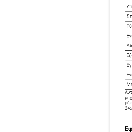
Υπ
Στ
Τύ
Εν
Δι
Εξ
Εγ
Εν
Μέ
Αυτ
μηχ
μήκ
24ω
Εφ