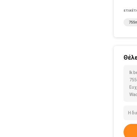
ετικέτ
755n
Θέλε
Ik 
755
Ευχ
Wac