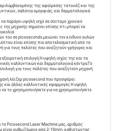
μπεριλαμβανομένης της αφαίρεσης τατουάζ και της
υντικών., σαλόνια ομορφιάς, και δερματολογικά
υ να παράγει υψηλή ισχύ σε σύντομο χρονικό
 της μηχανής σημαίνει επίσης ότι μπορεί να
ευκολία.
ών του σε picoseconds.μειώνει τον κίνδυνο ουλών
έπτου είναι επίσης πιο αποτελεσματική από τα
ή για τους πελάτες που αναζητούν γρήγορες και
ια εξαιρετική επιλογή.Η υψηλή ισχύς της και τα
ινικές καλλυντικών και δερματολογικά κέντραΤο
 επιλογή για τους πελάτες που αναζητούν μηχανή
ηχανή λέιζερ picosecond που προσφέρει
ής και άλλες καλλυντικές εφαρμογές.Η υψηλή
ι να το χρησιμοποιήσετε για να χρησιμοποιήσετε
 το Picosecond Laser Machine μας, αριθμός
μ είναι ρυθμιζόμενο από 2-10mm, καθιστώντας