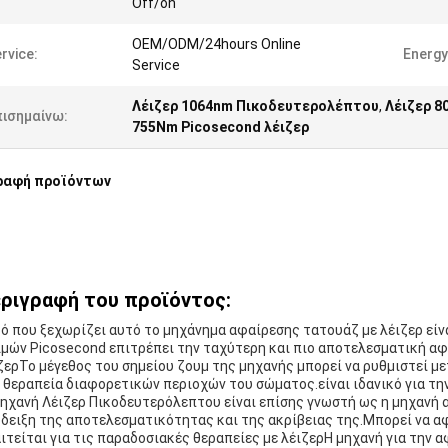
Off/on
OEM/ODM/24hours Online
rvice:
Energy
Service
Λέιζερ 1064nm Πικοδευτερολέπτου
,
Λέιζερ 
πισημαίνω:
755Nm Picosecond λέιζερ
ραφή προϊόντων
ριγραφή του προϊόντος:
ό που ξεχωρίζει αυτό το μηχάνημα αφαίρεσης τατουάζ με λέιζερ είνα
μών Picosecond επιτρέπει την ταχύτερη και πιο αποτελεσματική α
ζερΤο μέγεθος του σημείου ζουμ της μηχανής μπορεί να ρυθμιστεί μ
 θεραπεία διαφορετικών περιοχών του σώματος.είναι ιδανικό για τ
ηχανή Λέιζερ Πικοδευτερόλεπτου είναι επίσης γνωστή ως η μηχανή α
δειξη της αποτελεσματικότητας και της ακρίβειας της.Μπορεί να α
ιτείται για τις παραδοσιακές θεραπείες με λέιζερΗ μηχανή για την α