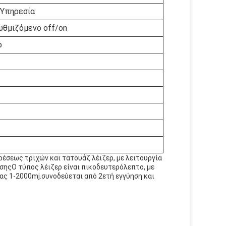
 Υπηρεσία
ρυθμιζόμενο off/on
ρ
ρέσεως τριχών και τατουάζ λέιζερ, με λειτουργία
σηςΟ τύπος λέιζερ είναι πικοδευτερόλεπτο, με
ς 1-2000mj.συνοδεύεται από 2ετή εγγύηση και