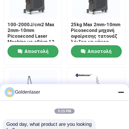
Εμφάνιση VR
100-2000J/cm2 Max
25kg Max 2mm-10mm
2mm-10mm
Picosecond μηχανή
Περίπου εμείς
Picosecond Laser
αφαίρεσης τατουάζ
Machine με οθόνη 12
λέιζερ με μήκος
ιντσών
κύματος
Αποστολή
Αποστολή
Γύρος εργοστασίων
532nm\\1064nm\\755nm
ερώτησης
ερώτησης
Ποιοτικός έλεγχος
Μας ελάτε σε επαφή με
Goldenlaser
Ειδήσεις
5:15 PM
Good day, what product are you looking 
800mJ Ενέργεια
Picosecond Picotech
Ζητήστε ένα απόσπασμα