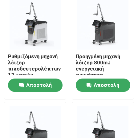
Ρυθμιζόμενη μηχανή
Προηγμένη μηχανή
λέιζερ
λέιζερ 800mJ
πικοδευτερολέπτων
ενεργειακή
12 ιντσών
πυκνότητα
ρυθμιζόμενη ακτίνα
Αποστολή
Αποστολή
στόχευσης
Σπίτι
ερώτησης
ερώτησης
Προϊόντα
Βίντεο