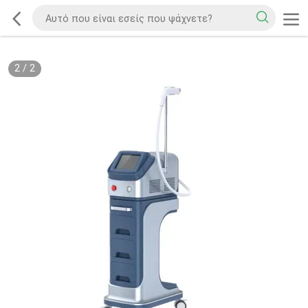
2
/
2