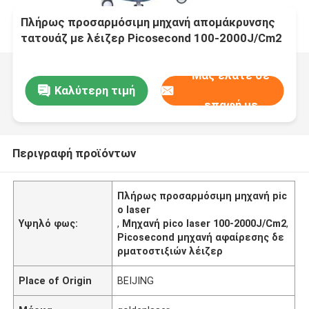
Πλήρως προσαρμόσιμη μηχανή απομάκρυνσης
τατουάζ με λέιζερ Picosecond 100-2000J/Cm2
Εξόραση
Μας ελάτε σε
Καλύτερη τιμή
επαφή με
Περιγραφή προϊόντων
Πλήρως προσαρμόσιμη μηχανή pic
o laser
Υψηλό φως:
,
Μηχανή pico laser 100-2000J/Cm2
,
Picosecond μηχανή αφαίρεσης δε
ρματοστιξιών λέιζερ
Place of Origin
BEIJING