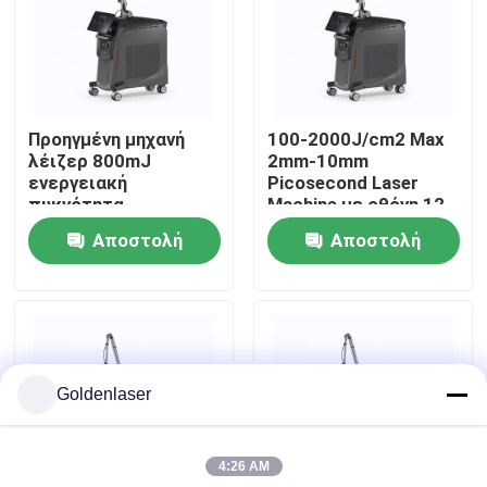
Εμφάνιση VR
Περίπου εμείς
Προηγμένη μηχανή
100-2000J/cm2 Max
λέιζερ 800mJ
2mm-10mm
ενεργειακή
Picosecond Laser
Γύρος εργοστασίων
πυκνότητα
Machine με οθόνη 12
ρυθμιζόμενη ακτίνα
ιντσών
Αποστολή
Αποστολή
στόχευσης
Ποιοτικός έλεγχος
ερώτησης
ερώτησης
Μας ελάτε σε επαφή με
Goldenlaser
Ειδήσεις
4:26 AM
Ζητήστε ένα απόσπασμα