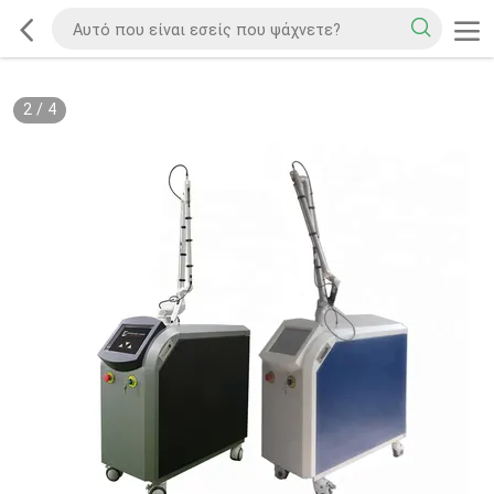
2
/
4