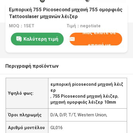
Εμπορική 755 Picosecond μηχανή 755 ομορφιάς
Tattooslaser μηχανών λέιζερ
MOQ：1SET
Τιμή：negotiate
Μας ελάτε σε
Καλύτερη τιμή
επαφή με
Περιγραφή προϊόντων
εμπορική picosecond μηχανή λέιζ
ερ
Υψηλό φως:
,
755 Picosecond μηχανή λέιζερ
,
μηχανή ομορφιάς λέιζερ 10mm
Όροι πληρωμής
D/A, D/P, T/T, Western Union,
Αριθμό μοντέλου
GL016