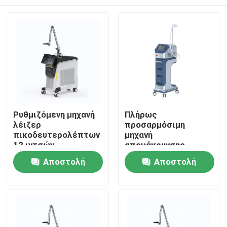
Ρυθμιζόμενη μηχανή
Πλήρως
λέιζερ
προσαρμόσιμη
πικοδευτερολέπτων
μηχανή
12 ιντσών
απομάκρυνσης
τατουάζ με λέιζερ
Σπίτι
Αποστολή
Αποστολή
Picosecond 100-
2000J/Cm2 Εξόραση
ερώτησης
ερώτησης
Προϊόντα
Βίντεο