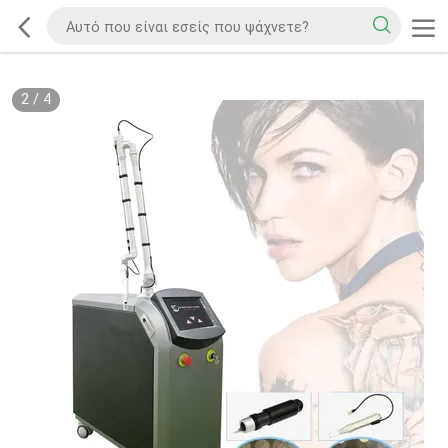
2
/
4