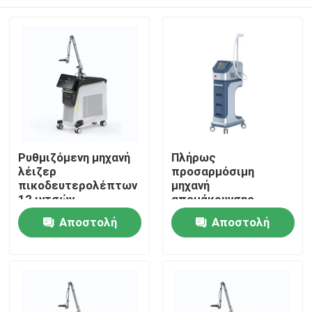
Ρυθμιζόμενη μηχανή
Πλήρως
λέιζερ
προσαρμόσιμη
πικοδευτερολέπτων
μηχανή
12 ιντσών
απομάκρυνσης
τατουάζ με λέιζερ
Σπίτι
Αποστολή
Αποστολή
Picosecond 100-
2000J/Cm2 Εξόραση
ερώτησης
ερώτησης
Προϊόντα
Βίντεο