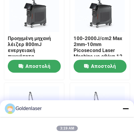
Εμφάνιση VR
Περίπου εμείς
Προηγμένη μηχανή
100-2000J/cm2 Max
λέιζερ 800mJ
2mm-10mm
ενεργειακή
Picosecond Laser
Γύρος εργοστασίων
πυκνότητα
Machine με οθόνη 12
ρυθμιζόμενη ακτίνα
ιντσών
Αποστολή
Αποστολή
στόχευσης
Ποιοτικός έλεγχος
ερώτησης
ερώτησης
Μας ελάτε σε επαφή με
Goldenlaser
Ειδήσεις
3:19 AM
Ζητήστε ένα απόσπασμα