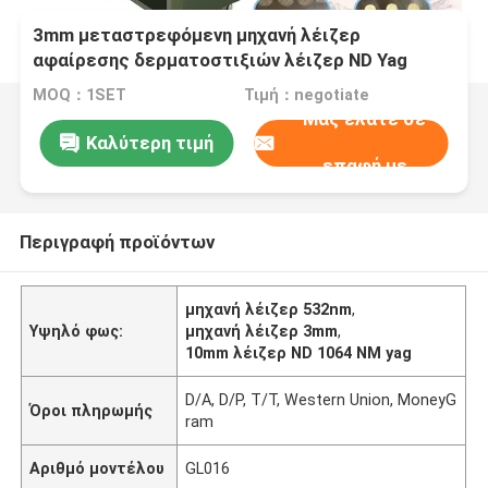
3mm μεταστρεφόμενη μηχανή λέιζερ
αφαίρεσης δερματοστιξιών λέιζερ ND Yag
1064 NM το Q
MOQ：1SET
Τιμή：negotiate
Μας ελάτε σε
Καλύτερη τιμή
επαφή με
Περιγραφή προϊόντων
μηχανή λέιζερ 532nm
,
Υψηλό φως:
μηχανή λέιζερ 3mm
,
10mm λέιζερ ND 1064 NM yag
D/A, D/P, T/T, Western Union, MoneyG
Όροι πληρωμής
ram
Αριθμό μοντέλου
GL016