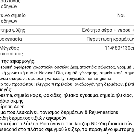
βραχίονας
οδηγών
κινο σημείο
Ναι
οδηγών
στημα ψύξης
Ενότητα αέρα + νερού 
υσκευασία
Περίπτωση κραμάτων
Μέγεθος
114*80*130
υσκευασίας
 της εφαρμογής:
ερμική αφαίρεση χρωστικών ουσιών: Δερματοστιξία σώματος, γραμμή μα
μική χρωστική ουσία: Nevusof Ota, σημάδι γέννησης, σημείο καφέ, σημεί
ένεια σκαφών;: αφαίρεση varicosity, τριχοειδές hemangioma.
ζερ του προσώπου: έλεγχος πετρελαίου, αναζωογόνηση δερμάτων, βελ
ογές:
oasma, σημεία καφέ, φακίδες, ηλιακό έγκαυμα, σημεία ηλικίας, 
μάδια ακμής
αίρεση Acen
ρμα που λευκαίνει, τονισμός δερμάτων & Rejuvneations
 είδη δερματοστιξιών αφαιρούν
εκτήματα λέιζερ Pico έναντι του λέιζερ ND-Yag διακοπτών 
cosecond στο πλάτος σφυγμού λέιζερ, το παραγμένο φωτομη