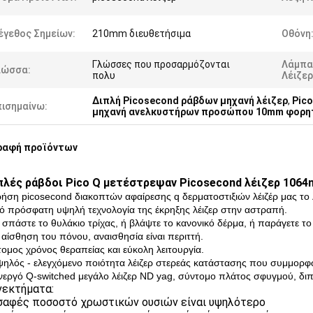
έγεθος Σημείων:
210mm διευθετήσιμα
Οθόνη
Γλώσσες που προσαρμόζονται
Λάμπα
λώσσα:
πολυ
Λέιζερ
Διπλή Picosecond ράβδων μηχανή λέιζερ
,
Pic
πισημαίνω:
μηχανή ανελκυστήρων προσώπου 10mm φορη
ραφή προϊόντων
πλές ράβδοι Pico Q μετέστρεψαν Picosecond λέιζερ 1064
χρήση picosecond διακοπτών αφαίρεσης q δερματοστιξιών λέιζέρ μας το λ
ιό πρόσφατη υψηλή τεχνολογία της έκρηξης λέιζερ στην αστραπή.
 σπάστε το θυλάκιο τρίχας, ή βλάψτε το κανονικό δέρμα, ή παράγετε τ
η αίσθηση του πόνου, αναισθησία είναι περιττή.
τομος χρόνος θεραπείας και εύκολη λειτουργία.
ψηλός - ελεγχόμενο ποιότητα λέιζερ στερεάς κατάστασης που συμμορφ
ενεργό Q-switched μεγάλο λέιζερ ND yag, σύντομο πλάτος σφυγμού, διπλή
εκτήματα:
 σαφές ποσοστό χρωστικών ουσιών είναι υψηλότερο