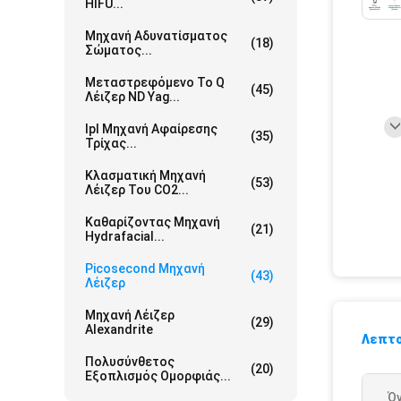
HIFU...
Μηχανή Αδυνατίσματος
(18)
Σώματος...
Μεταστρεφόμενο Το Q
(45)
Λέιζερ ND Yag...
Ipl Μηχανή Αφαίρεσης
(35)
Τρίχας...
Κλασματική Μηχανή
(53)
Λέιζερ Του CO2...
Καθαρίζοντας Μηχανή
(21)
Hydrafacial...
Picosecond Μηχανή
(43)
Λέιζερ
Μηχανή Λέιζερ
(29)
Alexandrite
Λεπτο
Πολυσύνθετος
(20)
Εξοπλισμός Ομορφιάς...
Ό