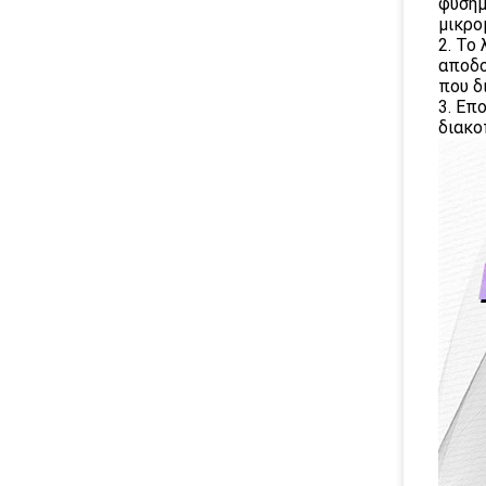
φυσήμ
μικρο
2. Το
αποδο
που δ
3. Επ
διακο