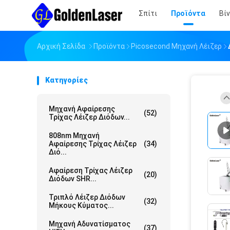
Σπίτι
Προϊόντα
Βί
Αρχική Σελίδα
Προϊόντα
Picosecond Μηχανή Λέιζερ
Κατηγορίες
Μηχανή Αφαίρεσης
(52)
Τρίχας Λέιζερ Διόδων...
808nm Μηχανή
Αφαίρεσης Τρίχας Λέιζερ
(34)
Διό...
Αφαίρεση Τρίχας Λέιζερ
(20)
Διόδων SHR...
Τριπλό Λέιζερ Διόδων
(32)
Μήκους Κύματος...
Μηχανή Αδυνατίσματος
(37)