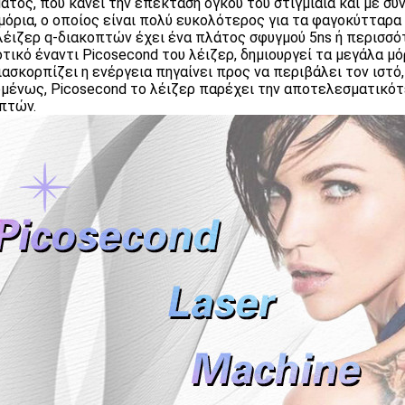
ατος, που κάνει την επέκταση όγκου του στιγμιαία και με σ
μόρια, ο οποίος είναι πολύ ευκολότερος για τα φαγοκύτταρα 
 λέιζερ q-διακοπτών έχει ένα πλάτος σφυγμού 5ns ή περισσό
τικό έναντι Picosecond του λέιζερ, δημιουργεί τα μεγάλα μό
ιασκορπίζει η ενέργεια πηγαίνει προς να περιβάλει τον ιστό,
ομένως, Picosecond το λέιζερ παρέχει την αποτελεσματικότ
πτών.