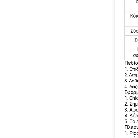
Κόκ
Σύ
Σ
σ
Πεδίο
1.
Επιδ
2. Δερ
3. Ασθ
4. Λέι
Εφαρμ
1. Chl
2. Ση
3. Αφ
4. Δέ
5. Τα
Πλεον
1. Pi