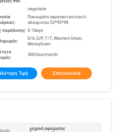
ελίας min:
negotiate
υασία
Πυκνωμένο αεροναυτικό κουτί
έρειες:
αλουμινίου 52*95*98
ς παράδοσης:
5-7days
D/A, D/P, T/T, Western Union,
πληρωμής:
MoneyGram
ότητα
300/box/month
οράς:
αλύτερη Τιμή
Επικοινωνία
μηχανή αφαίρεσης
λειδί: