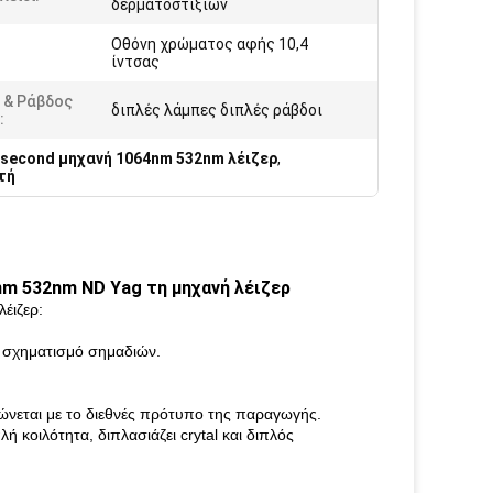
δερματοστιξιών
Οθόνη χρώματος αφής 10,4
:
ίντσας
 & Ράβδος
διπλές λάμπες διπλές ράβδοι
:
osecond μηχανή 1064nm 532nm λέιζερ
,
τή
nm 532nm ND Yag τη μηχανή λέιζερ
έιζερ:
ο σχηματισμό σημαδιών.
ώνεται με το διεθνές πρότυπο της παραγωγής.
 κοιλότητα, διπλασιάζει crytal και διπλός