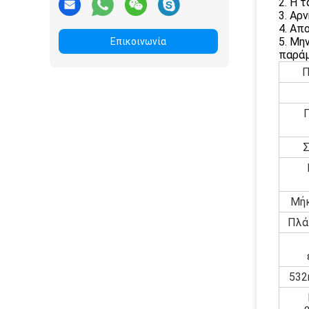
2. Η 
3. Αρ
4. Απ
5. Μη
Επικοινωνία
παράμ
Π
Σ
Μήκ
Πλά
532