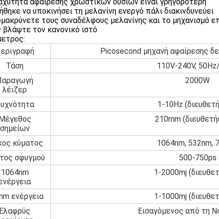
ταχύτητα αφαίρεσης χρωστικών ουσιών είναι γρηγορότερη
νήθηκε να υποκινήσει τη μελανίνη ενεργό πάλι διακινδυνεύει
ομακρύνετε τους συναδέλφους μελανίνης και το μηχανισμό ε
ν βλάψτε τον κανονικό ιστό
ετρος:
εριγραφή
Picosecond μηχανή αφαίρεσης δ
Τάση
110V-240V, 50Hz
Παραγωγή
2000W
λέιζερ
υχνότητα
1-10Hz (διευθετή
Μέγεθος
210mm (διευθετή
σημείων
ος κύματος
1064nm, 532nm, 
τος σφυγμού
500-750ps
1064nm
1-2000mj (διευθετ
ενέργεια
nm ενέργεια
1-1000mj (διευθετ
Ελαφρύς
Εισαγόμενος από τη Ν