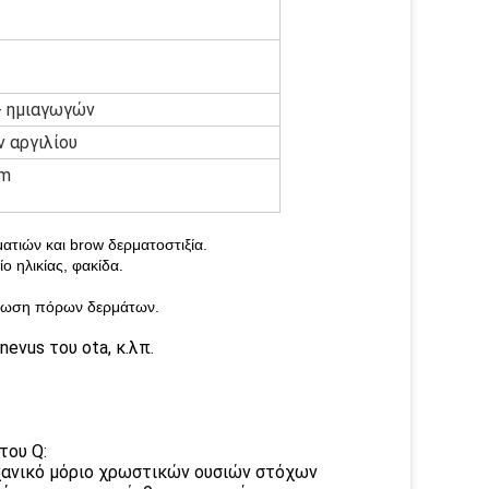
+ ημιαγωγών
 αργιλίου
cm
τιών και brow δερματοστιξία.
ο ηλικίας, φακίδα.
τίωση πόρων δερμάτων.
nevus του ota, κ.λπ.
του Q:
χανικό μόριο χρωστικών ουσιών στόχων