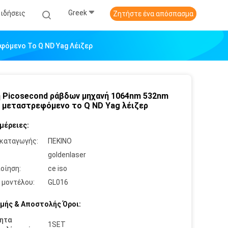
Greek
Ειδήσεις
Ζητήστε ένα απόσπασμα
όμενο Το Q ND Yag Λέιζερ
 Picosecond ράβδων μηχανή 1064nm 532nm
μεταστρεφόμενο το Q ND Yag λέιζερ
μέρειες:
καταγωγής:
ΠΕΚΙΝΟ
:
goldenlaser
οίηση:
ce iso
 μοντέλου:
GL016
μής & Αποστολής Όροι:
ητα
1SET