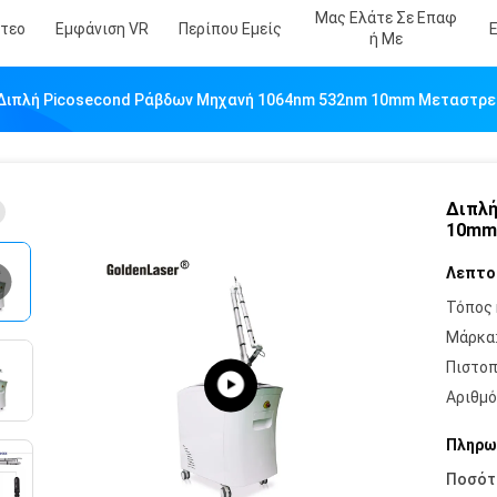
Μας Ελάτε Σε Επαφ
ντεο
Εμφάνιση VR
Περίπου Εμείς
Ή Με
Διπλή Picosecond Ράβδων Μηχανή 1064nm 532nm 10mm Μεταστρεφ
Διπλή
10mm 
Λεπτο
Τόπος 
Μάρκα
Πιστοπ
Αριθμό
Πληρω
Ποσότ