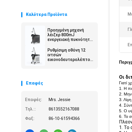
Μ
Καλύτερα Προϊόντα
Γ
Προηγμένη μηχανή
λέιζερ 800mJ
ενεργειακή πυκνότητα
ρυθμιζόμενη ακτίνα
Ε
στόχευσης
Ρυθμίσιμη οθόνη 12
ιντσών
εικονοδευτερολέπτου
Περιγ
λέιζερ 100-2000J Cm2
Ηλεκτρική ισχύς για
ακριβή εργασία
Οι δι
Γιατί 
Επαφές
1. Η π
2. Μην
Επαφές:
Mrs. Jessie
3. Λίγ
4. Σύν
Τηλ.::
8613552167088
5. Ο υ
6. Το 
Φαξ:
86-10-61594366
Πλεον
1. Το