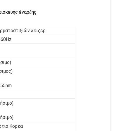
πισκευής έναρξης
ερματοστιξιών λέιζερ
/60Hz
σιμο)
σιμος)
755nm
ήσιμο)
ήσιμο)
ότια Κορέα