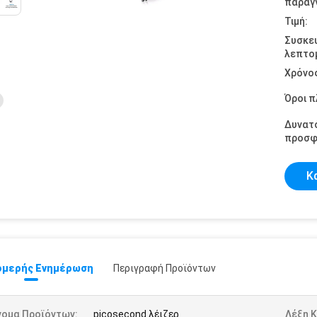
παραγγ
Τιμή:
Συσκε
λεπτομ
Χρόνο
Όροι 
Δυνατ
προσφ
Κ
μερής Ενημέρωση
Περιγραφή Προϊόντων
νομα Προϊόντων:
picosecond λέιζερ
Λέξη Κ