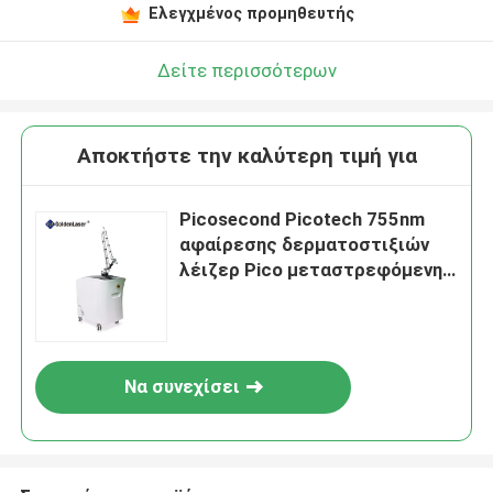
Ελεγχμένος προμηθευτής
Δείτε περισσότερων
Αποκτήστε την καλύτερη τιμή για
Picosecond Picotech 755nm
αφαίρεσης δερματοστιξιών
λέιζερ Pico μεταστρεφόμενη
μηχανή λέιζερ ND Yag λέιζερ
το Q
Να συνεχίσει