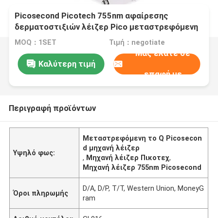
Picosecond Picotech 755nm αφαίρεσης
δερματοστιξιών λέιζερ Pico μεταστρεφόμενη
μηχανή λέιζερ ND Yag λέιζερ το Q
MOQ：1SET
Τιμή：negotiate
Μας ελάτε σε
Καλύτερη τιμή
επαφή με
Περιγραφή προϊόντων
Μεταστρεφόμενη το Q Picosecon
d μηχανή λέιζερ
Υψηλό φως:
,
Μηχανή λέιζερ Πικοτεχ
,
Μηχανή λέιζερ 755nm Picosecond
D/A, D/P, T/T, Western Union, MoneyG
Όροι πληρωμής
ram