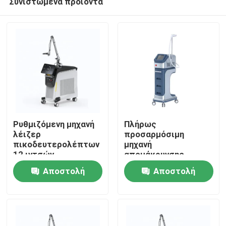
Συνιστώμενα προϊόντα
Ρυθμιζόμενη μηχανή
Πλήρως
λέιζερ
προσαρμόσιμη
πικοδευτερολέπτων
μηχανή
12 ιντσών
απομάκρυνσης
Σπίτι
τατουάζ με λέιζερ
Αποστολή
Αποστολή
Picosecond 100-
2000J/Cm2 Εξόραση
Προϊόντα
ερώτησης
ερώτησης
Βίντεο