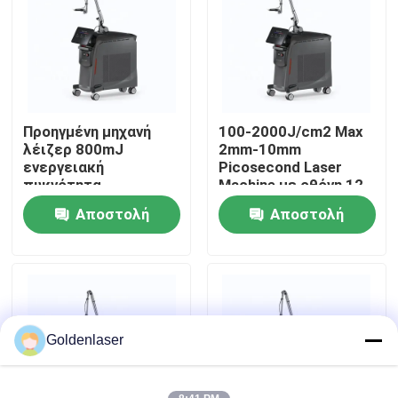
Εμφάνιση VR
Περίπου εμείς
Προηγμένη μηχανή
100-2000J/cm2 Max
λέιζερ 800mJ
2mm-10mm
Γύρος εργοστασίων
ενεργειακή
Picosecond Laser
πυκνότητα
Machine με οθόνη 12
ρυθμιζόμενη ακτίνα
ιντσών
Αποστολή
Αποστολή
Ποιοτικός έλεγχος
στόχευσης
ερώτησης
ερώτησης
Μας ελάτε σε επαφή με
Ειδήσεις
Goldenlaser
Ζητήστε ένα απόσπασμα