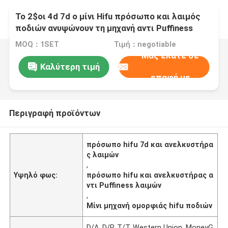
Το 2$οι 4d 7d ο μίνι Hifu πρόσωπο και λαιμός
ποδιών ανυψώνουν τη μηχανή αντι Puffiness
ομορφιάς
MOQ：1SET
Τιμή：negotiable
Μας ελάτε σε
Καλύτερη τιμή
επαφή με
Περιγραφή προϊόντων
πρόσωπο hifu 7d και ανελκυστήρα
ς λαιμών
,
Υψηλό φως:
πρόσωπο hifu και ανελκυστήρας α
ντι Puffiness λαιμών
,
Μίνι μηχανή ομορφιάς hifu ποδιών
D/A, D/P, T/T, Western Union, MoneyG