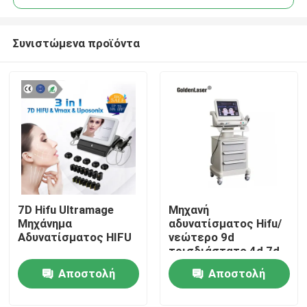
Συνιστώμενα προϊόντα
7D Hifu Ultramage
Μηχανή
Σπίτι
Μηχάνημα
αδυνατίσματος Hifu/
Αδυνατίσματος HIFU
νεώτερο 9d
τρισδιάστατο 4d 7d
Προϊόντα
Hifu Κορέα 12
Αποστολή
Αποστολή
πρόσωπο και σώμα
μηχανών γραμμών
ερώτησης
ερώτησης
Βίντεο