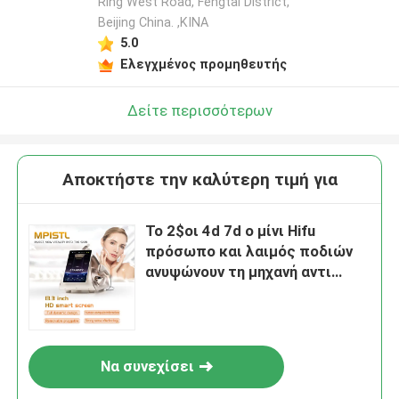
Ring West Road, Fengtai District,
Beijing China. ,ΚΙΝΑ
5.0
Ελεγχμένος προμηθευτής
Δείτε περισσότερων
Αποκτήστε την καλύτερη τιμή για
Το 2$οι 4d 7d ο μίνι Hifu
πρόσωπο και λαιμός ποδιών
ανυψώνουν τη μηχανή αντι
Puffiness ομορφιάς
Να συνεχίσει