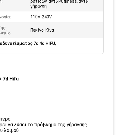
n:
ρυτίδων, αντι-Puffiness, αντι-
γήρανση
ογία:
110V-240V
Της
Πεκίνο, Κίνα
ωγής:
 αδυνατίσματος 7d 4d HIFU
,
/ 7d Hifu
περό.
ρεί να λύσει το πρόβλημα της γήρανσης.
υ λαιμού.