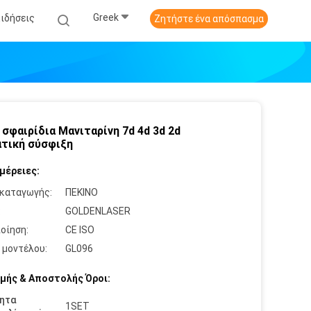
Greek
Ειδήσεις
Ζητήστε ένα απόσπασμα
 σφαιρίδια Μανιταρίνη 7d 4d 3d 2d
τική σύσφιξη
μέρειες:
καταγωγής:
ΠΕΚΙΝΟ
:
GOLDENLASER
οίηση:
CE ISO
 μοντέλου:
GL096
μής & Αποστολής Όροι:
ητα
1SET