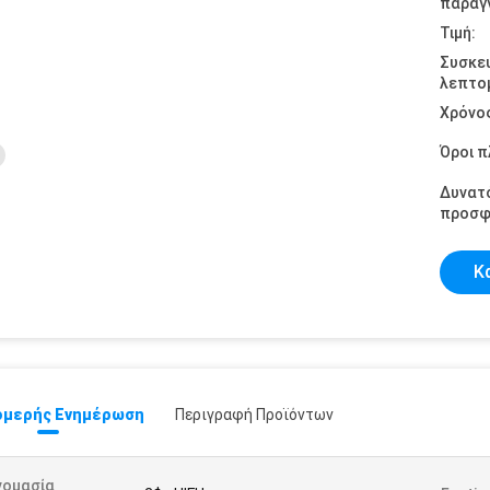
παραγγ
Τιμή:
Συσκε
λεπτομ
Χρόνο
Όροι 
Δυνατ
προσφ
Κ
μερής Ενημέρωση
Περιγραφή Προϊόντων
νομασία