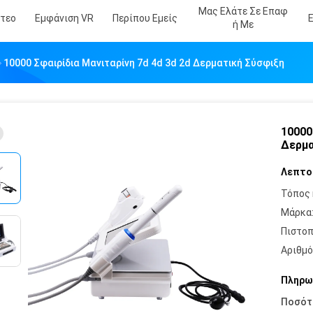
Μας Ελάτε Σε Επαφ
ντεο
Εμφάνιση VR
Περίπου Εμείς
Ή Με
10000 Σφαιρίδια Μανιταρίνη 7d 4d 3d 2d Δερματική Σύσφιξη
10000
Δερμα
Λεπτο
Τόπος 
Μάρκα
Πιστοπ
Αριθμό
Πληρω
Ποσότ