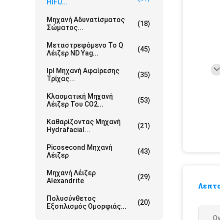
HIFU...
Μηχανή Αδυνατίσματος
(18)
Σώματος...
Μεταστρεφόμενο Το Q
(45)
Λέιζερ ND Yag...
Ipl Μηχανή Αφαίρεσης
(35)
Τρίχας...
Κλασματική Μηχανή
(53)
Λέιζερ Του CO2...
Καθαρίζοντας Μηχανή
(21)
Hydrafacial...
Picosecond Μηχανή
(43)
Λέιζερ
Μηχανή Λέιζερ
(29)
Alexandrite
Λεπτο
Πολυσύνθετος
(20)
Εξοπλισμός Ομορφιάς...
Ο