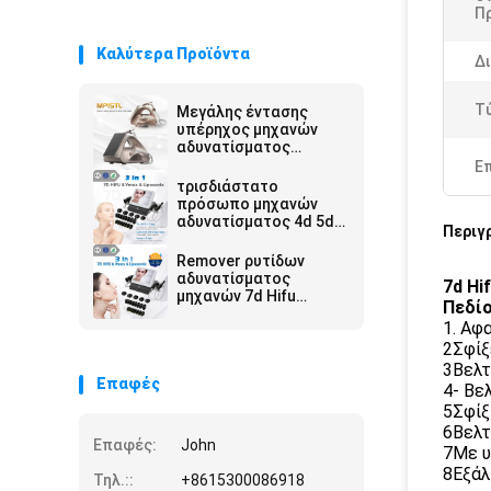
Π
Καλύτερα Προϊόντα
Δι
Τ
Μεγάλης έντασης
υπέρηχος μηχανών
αδυνατίσματος
σώματος ABS 7d
Ε
κάθετος Hifu
τρισδιάστατο
πρόσωπο μηχανών
αδυνατίσματος 4d 5d
Περιγ
7d 8d Hifu που
ανυψώνει την αντι
Remover ρυτίδων
ρυτίδα
αδυνατίσματος
7d Hi
μηχανών 7d Hifu
Πεδίο
Ultramage/7d Hifu
1. Αφ
μηχανή 7d ομορφιάς
2Σφίξ
Hifu
3Βελτ
Επαφές
4- Βε
5Σφίξ
6Βελτ
Επαφές:
John
7Με υ
8Εξάλ
Τηλ.::
+8615300086918