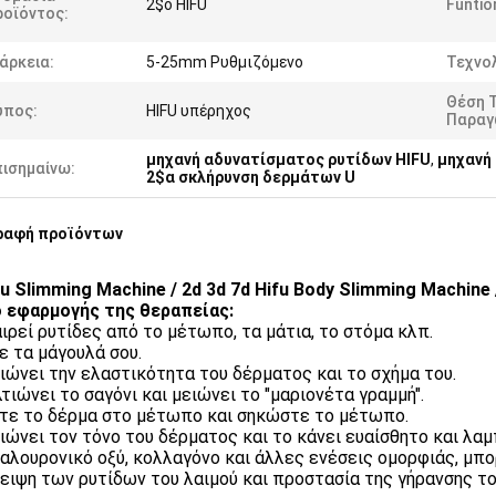
2$ο HIFU
Funtio
ροϊόντος:
άρκεια:
5-25mm Ρυθμιζόμενο
Τεχνολ
Θέση 
ύπος:
HIFU υπέρηχος
Παραγ
μηχανή αδυνατίσματος ρυτίδων HIFU
,
μηχανή
πισημαίνω:
2$α σκλήρυνση δερμάτων U
ραφή προϊόντων
fu Slimming Machine / 2d 3d 7d Hifu Body Slimming Machine 
 εφαρμογής της θεραπείας:
αιρεί ρυτίδες από το μέτωπο, τα μάτια, το στόμα κλπ.
ε τα μάγουλά σου.
ιώνει την ελαστικότητα του δέρματος και το σχήμα του.
λτιώνει το σαγόνι και μειώνει το "μαριονέτα γραμμή".
τε το δέρμα στο μέτωπο και σηκώστε το μέτωπο.
ιώνει τον τόνο του δέρματος και το κάνει ευαίσθητο και λαμ
αλουρονικό οξύ, κολλαγόνο και άλλες ενέσεις ομορφιάς, μπο
ειψη των ρυτίδων του λαιμού και προστασία της γήρανσης το