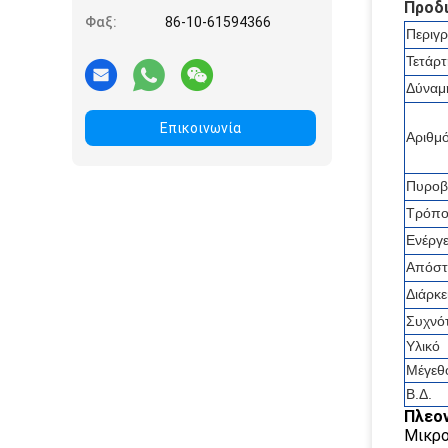
Προδ
Φαξ:
86-10-61594366
Περιγ
Τετάρτ
Δύναμ
Επικοινωνία
Αριθμ
Πυροβ
Τρόπος
Ενέργε
Απόστ
Διάρκε
Συχνό
Υλικό
Μέγεθ
Β.Δ.
Πλεο
Μικρο