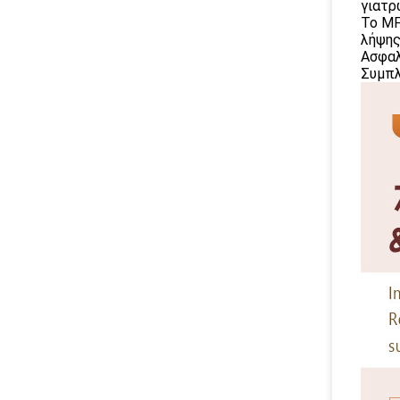
γιατρ
Το MF
λήψης
Ασφαλ
Συμπλ