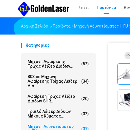
Σπίτι
Προϊόντα
Βί
Αρχική Σελίδα
Προϊόντα
Μηχανή Αδυνατίσματος HIFU
Κατηγορίες
Μηχανή Αφαίρεσης
(52)
Τρίχας Λέιζερ Διόδων...
808nm Μηχανή
Αφαίρεσης Τρίχας Λέιζερ
(34)
Διό...
Αφαίρεση Τρίχας Λέιζερ
(20)
Διόδων SHR...
Τριπλό Λέιζερ Διόδων
(32)
Μήκους Κύματος...
Μηχανή Αδυνατίσματος
(37)