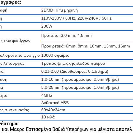
ιαγραφές:
ραφή
2D/3D Hi fu μηχανή
η
110V-130V / 60Hz, 220V-240V / 50Hz
η
200W
Πρότυπο: 3,0 mm, 4,5 mm
ός των φυσίγγων
Προαιρετικά: 6mm, 8mm, 10mm, 13mm, 16mm
ολισμοί από φυσίγγιο
10000 σφαίρες
 λειτουργίας
Τρόπος ψηφιακής εξόδου παλμού
ια
0.2J-2.0J (Διορθώσιμος: 0,1J/βήμα)
αση
1.0-10mm (προσαρμόσιμο: 0,5mm/βήμα)
ια
5.0-25mm (προσαρμόσιμο: 1,0mm/βήμα)
τητα
4MHz
Ανθεκτικό ABS
ος συσκευασίας
69x49x24cm
10 κιλά
νέκτημα:
 και Μακρο Εστιασμένα Βαθιά Υπερήχων για μέγιστα αποτελ