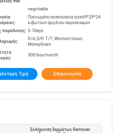
ελίας min:
negotiable
υασία
Πυκνωμένη συσκευασία size69*29*24
έρειες:
κιβωτίων αργιλίου αεροσκαφών
ς παράδοσης:
5-7days
D/A, D/P, T/T, Western Union,
πληρωμής:
MoneyGram
ότητα
300/box/month
οράς:
αλύτερη Τιμή
Επικοινωνία
Σκλήρυνση δερμάτων, Remover