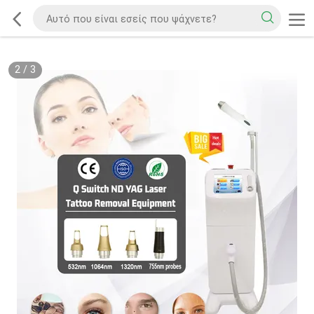
2
/
3