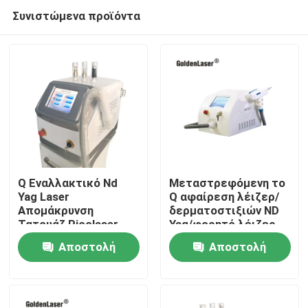
Συνιστώμενα προϊόντα
Q Εναλλακτικό Nd
Μεταστρεφόμενη το
Yag Laser
Q αφαίρεση λέιζερ/
Απομάκρυνση
δερματοστιξιών ND
Σπίτι
Τατουάζ Picolaser
Yag/φορητό λέιζερ
1064nm 532nm
ND Yag διακοπτών
Αποστολή
Αποστολή
του Q
Προϊόντα
ερώτησης
ερώτησης
Βίντεο