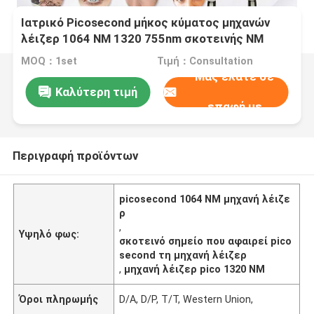
Ιατρικό Picosecond μήκος κύματος μηχανών
λέιζερ 1064 NM 1320 755nm σκοτεινής NM
αφαίρεσης σημείων
MOQ：1set
Τιμή：Consultation
Μας ελάτε σε
Καλύτερη τιμή
επαφή με
Περιγραφή προϊόντων
picosecond 1064 NM μηχανή λέιζε
ρ
,
Υψηλό φως:
σκοτεινό σημείο που αφαιρεί pico
second τη μηχανή λέιζερ
,
μηχανή λέιζερ pico 1320 NM
Όροι πληρωμής
D/A, D/P, T/T, Western Union,