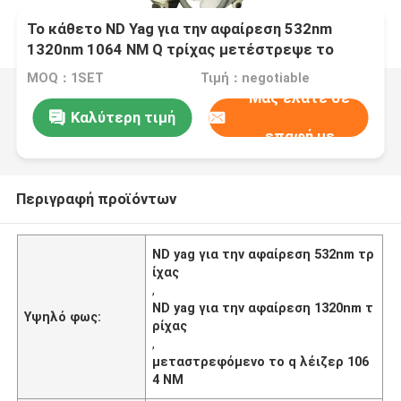
Το κάθετο ND Yag για την αφαίρεση 532nm
1320nm 1064 NM Q τρίχας μετέστρεψε το
λέιζερ
MOQ：1SET
Τιμή：negotiable
Μας ελάτε σε
Καλύτερη τιμή
επαφή με
Περιγραφή προϊόντων
ND yag για την αφαίρεση 532nm τρ
ίχας
,
ND yag για την αφαίρεση 1320nm τ
Υψηλό φως:
ρίχας
,
μεταστρεφόμενο το q λέιζερ 106
4 NM