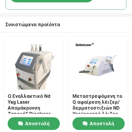
Συνιστώμενα προϊόντα
Σπίτι
Q Εναλλακτικό Nd
Μεταστρεφόμενη το
Yag Laser
Q αφαίρεση λέιζερ/
Απομάκρυνση
δερματοστιξιών ND
Προϊόντα
Τατουάζ Picolaser
Yag/φορητό λέιζερ
1064nm 532nm
ND Yag διακοπτών
Αποστολή
Αποστολή
του Q
Βίντεο