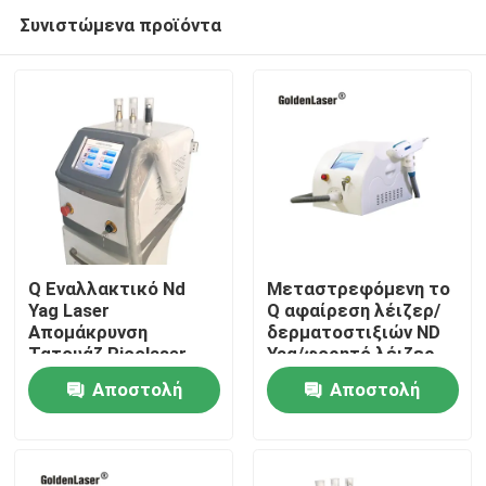
Συνιστώμενα προϊόντα
Q Εναλλακτικό Nd
Μεταστρεφόμενη το
Yag Laser
Q αφαίρεση λέιζερ/
Απομάκρυνση
δερματοστιξιών ND
Σπίτι
Τατουάζ Picolaser
Yag/φορητό λέιζερ
1064nm 532nm
ND Yag διακοπτών
Αποστολή
Αποστολή
του Q
Προϊόντα
ερώτησης
ερώτησης
Βίντεο