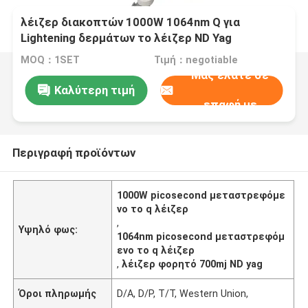
λέιζερ διακοπτών 1000W 1064nm Q για
Lightening δερμάτων το λέιζερ ND Yag
αφαίρεσης δερματοστιξιών φορητό
MOQ：1SET
Τιμή：negotiable
Μας ελάτε σε
Καλύτερη τιμή
επαφή με
Περιγραφή προϊόντων
1000W picosecond μεταστρεφόμε
νο το q λέιζερ
,
Υψηλό φως:
1064nm picosecond μεταστρεφόμ
ενο το q λέιζερ
,
λέιζερ φορητό 700mj ND yag
Όροι πληρωμής
D/A, D/P, T/T, Western Union,