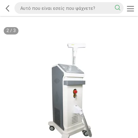
2
/
3