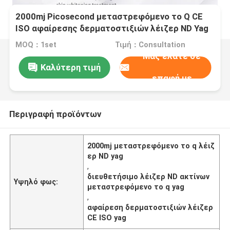
2000mj Picosecond μεταστρεφόμενο το Q CE
ISO αφαίρεσης δερματοστιξιών λέιζερ ND Yag
εγκεκριμένο
MOQ：1set
Τιμή：Consultation
Μας ελάτε σε
Καλύτερη τιμή
επαφή με
Περιγραφή προϊόντων
2000mj μεταστρεφόμενο το q λέιζ
ερ ND yag
,
διευθετήσιμο λέιζερ ND ακτίνων
Υψηλό φως:
μεταστρεφόμενο το q yag
,
αφαίρεση δερματοστιξιών λέιζερ
CE ISO yag