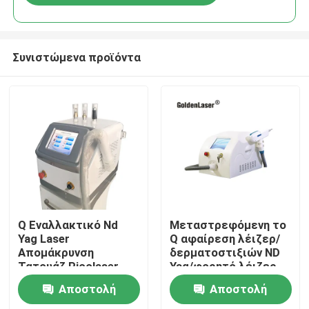
Συνιστώμενα προϊόντα
Σπίτι
Q Εναλλακτικό Nd
Μεταστρεφόμενη το
Yag Laser
Q αφαίρεση λέιζερ/
Απομάκρυνση
δερματοστιξιών ND
Προϊόντα
Τατουάζ Picolaser
Yag/φορητό λέιζερ
1064nm 532nm
ND Yag διακοπτών
Αποστολή
Αποστολή
του Q
Βίντεο