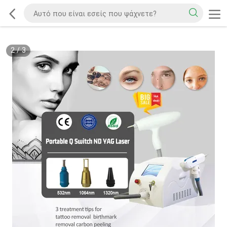
2
/
3